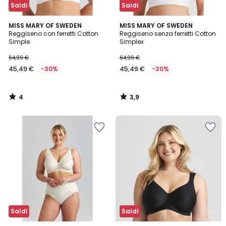
Saldi
Saldi
4
3,9
MISS MARY OF SWEDEN
MISS MARY OF SWEDEN
/
/ 5
Reggiseno con ferretti Cotton
Reggiseno senza ferretti Cotton
5
Simple
Simplex
64,99 €
64,99 €
45,49 €
-30%
45,49 €
-30%
4
3,9
/
/
5
5
Saldi
Saldi