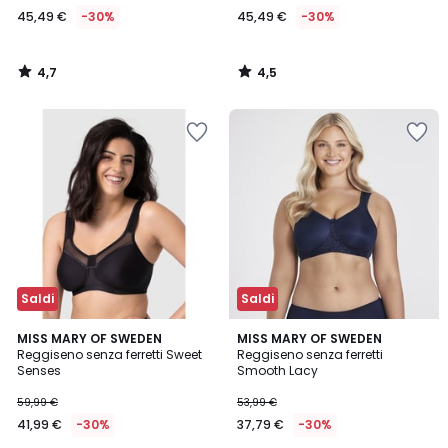
45,49 €
-30%
45,49 €
-30%
4,7
4,5
/
/
5
5
Saldi
Saldi
4,1
4,8
MISS MARY OF SWEDEN
MISS MARY OF SWEDEN
/ 5
/ 5
Reggiseno senza ferretti Sweet
Reggiseno senza ferretti
Senses
Smooth Lacy
59,99 €
53,99 €
41,99 €
-30%
37,79 €
-30%