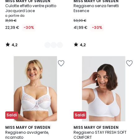
4,2
4,2
3
MISS MARY OF SWEDEN
MISS MARY OF SWEDEN
/ 5
/ 5
Culotte effetto ventre piatto
Reggiseno senza ferretti
Colori
Jacquard Lace
Essence
a partire da
31,99 €
59,99 €
22,39 €
-30%
41,99 €
-30%
4,2
4,2
/
/
5
5
Saldi
Saldi
4,3
2
MISS MARY OF SWEDEN
3
MISS MARY OF SWEDEN
/ 5
Reggiseno avvolgente,
Reggiseno STAY FRESH SOFT
Colori
Colori
ricamato
COMFORT