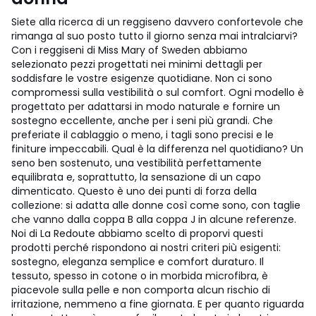
Siete alla ricerca di un reggiseno davvero confortevole che
rimanga al suo posto tutto il giorno senza mai intralciarvi?
Con i reggiseni di Miss Mary of Sweden abbiamo
selezionato pezzi progettati nei minimi dettagli per
soddisfare le vostre esigenze quotidiane. Non ci sono
compromessi sulla vestibilità o sul comfort. Ogni modello è
progettato per adattarsi in modo naturale e fornire un
sostegno eccellente, anche per i seni più grandi. Che
preferiate il cablaggio o meno, i tagli sono precisi e le
finiture impeccabili. Qual è la differenza nel quotidiano? Un
seno ben sostenuto, una vestibilità perfettamente
equilibrata e, soprattutto, la sensazione di un capo
dimenticato. Questo è uno dei punti di forza della
collezione: si adatta alle donne così come sono, con taglie
che vanno dalla coppa B alla coppa J in alcune referenze.
Noi di La Redoute abbiamo scelto di proporvi questi
prodotti perché rispondono ai nostri criteri più esigenti:
sostegno, eleganza semplice e comfort duraturo. Il
tessuto, spesso in cotone o in morbida microfibra, è
piacevole sulla pelle e non comporta alcun rischio di
irritazione, nemmeno a fine giornata. E per quanto riguarda