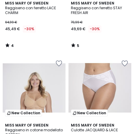
4
5
MISS MARY OF SWEDEN
MISS MARY OF SWEDEN
/
/
Reggiseno con ferretto LACE
Reggiseno con ferretto STAY
5
5
CHARM
FRESH AIR
64,99 €
70,99 €
45,49 €
-30%
49,69 €
-30%
4
5
/
/
5
5
New Collection
New Collection
3,3
5
MISS MARY OF SWEDEN
MISS MARY OF SWEDEN
/ 5
/
Reggiseno in cotone modellato
Culotte JACQUARD & LACE