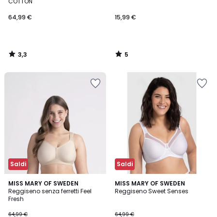
5
COTTON
64,99 €
15,99 €
3,3
5
/
/
5
5
Saldi
Saldi
4,7
4,5
MISS MARY OF SWEDEN
MISS MARY OF SWEDEN
/ 5
/ 5
Reggiseno senza ferretti Feel
Reggiseno Sweet Senses
Fresh
64,99 €
64,99 €