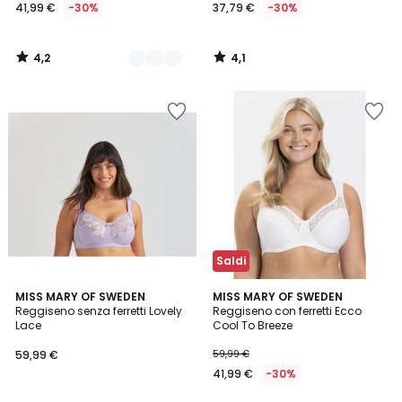
41,99 €
-30%
37,79 €
-30%
4,2
4,1
/
/
5
5
Saldi
4,6
4,1
MISS MARY OF SWEDEN
MISS MARY OF SWEDEN
/ 5
/ 5
Reggiseno senza ferretti Lovely
Reggiseno con ferretti Ecco
Lace
Cool To Breeze
59,99 €
59,99 €
41,99 €
-30%