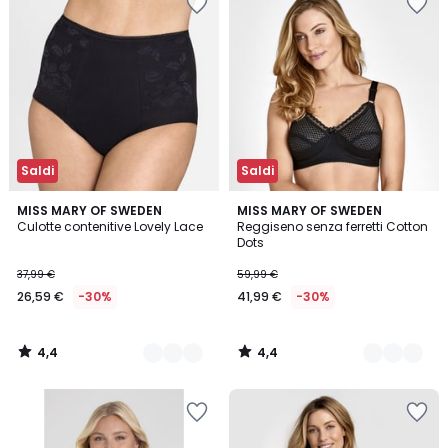
Saldi
Saldi
4,4
4,4
2
MISS MARY OF SWEDEN
3
MISS MARY OF SWEDEN
/ 5
/ 5
Culotte contenitive Lovely Lace
Reggiseno senza ferretti Cotton
Colori
Colori
Dots
37,99 €
59,99 €
26,59 €
-30%
41,99 €
-30%
4,4
4,4
/
/
5
5