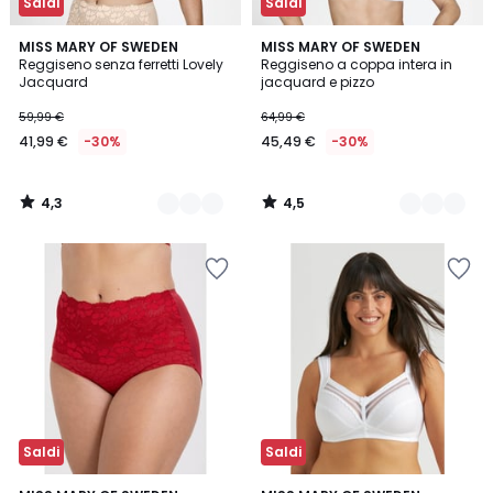
Saldi
Saldi
4,3
4,5
2
MISS MARY OF SWEDEN
5
MISS MARY OF SWEDEN
/ 5
/ 5
Reggiseno senza ferretti Lovely
Reggiseno a coppa intera in
Colori
Colori
Jacquard
jacquard e pizzo
59,99 €
64,99 €
41,99 €
-30%
45,49 €
-30%
4,3
4,5
/
/
5
5
Saldi
Saldi