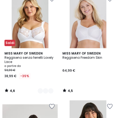
Saldi
4,6
4,5
5
MISS MARY OF SWEDEN
MISS MARY OF SWEDEN
/ 5
/ 5
Reggiseno senza ferretti Lovely
Reggiseno Freedom Skin
Colori
Lace
a partire da
59,99 €
64,99 €
38,99 €
-35%
4,6
4,5
/
/
5
5