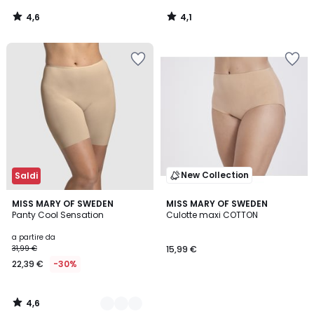
4,6
4,1
/
/
5
5
New Collection
Saldi
4,6
3
MISS MARY OF SWEDEN
MISS MARY OF SWEDEN
/ 5
Panty Cool Sensation
Culotte maxi COTTON
Colori
a partire da
31,99 €
15,99 €
22,39 €
-30%
4,6
/