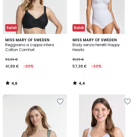
Saldi
Saldi
4,6
4,4
MISS MARY OF SWEDEN
MISS MARY OF SWEDEN
/ 5
/ 5
Reggiseno a coppa intera
Body senza ferretti Happy
Cotton Comfort
Hearts
59,99 €
81,99 €
41,99 €
-30%
57,39 €
-30%
4,6
4,4
/
/
5
5