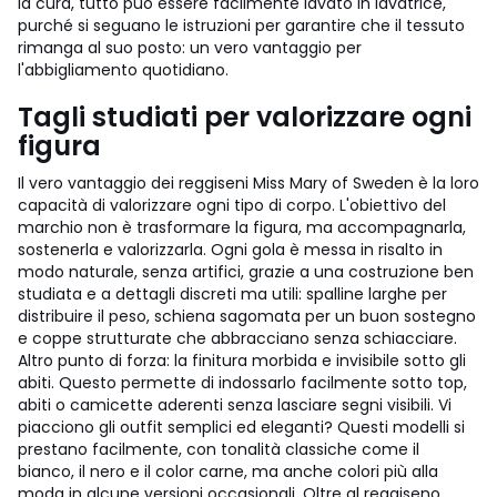
la cura, tutto può essere facilmente lavato in lavatrice,
purché si seguano le istruzioni per garantire che il tessuto
rimanga al suo posto: un vero vantaggio per
l'abbigliamento quotidiano.
Tagli studiati per valorizzare ogni
figura
Il vero vantaggio dei reggiseni Miss Mary of Sweden è la loro
capacità di valorizzare ogni tipo di corpo. L'obiettivo del
marchio non è trasformare la figura, ma accompagnarla,
sostenerla e valorizzarla. Ogni gola è messa in risalto in
modo naturale, senza artifici, grazie a una costruzione ben
studiata e a dettagli discreti ma utili: spalline larghe per
distribuire il peso, schiena sagomata per un buon sostegno
e coppe strutturate che abbracciano senza schiacciare.
Altro punto di forza: la finitura morbida e invisibile sotto gli
abiti. Questo permette di indossarlo facilmente sotto top,
abiti o camicette aderenti senza lasciare segni visibili. Vi
piacciono gli outfit semplici ed eleganti? Questi modelli si
prestano facilmente, con tonalità classiche come il
bianco, il nero e il color carne, ma anche colori più alla
moda in alcune versioni occasionali. Oltre al reggiseno,