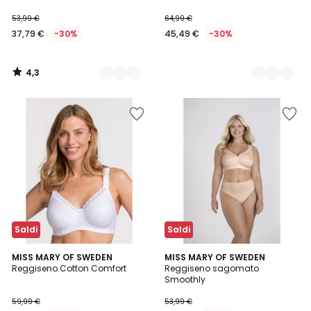
53,99 €
64,99 €
37,79 €
-30%
45,49 €
-30%
4,3
/
5
Saldi
Saldi
4,2
4,1
2
MISS MARY OF SWEDEN
MISS MARY OF SWEDEN
/ 5
/ 5
Reggiseno Cotton Comfort
Reggiseno sagomato
Colori
Smoothly
59,99 €
53,99 €