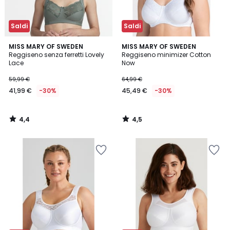
Saldi
Saldi
4,4
4,5
MISS MARY OF SWEDEN
MISS MARY OF SWEDEN
/ 5
/ 5
Reggiseno senza ferretti Lovely
Reggiseno minimizer Cotton
Lace
Now
59,99 €
64,99 €
41,99 €
-30%
45,49 €
-30%
4,4
4,5
/
/
5
5