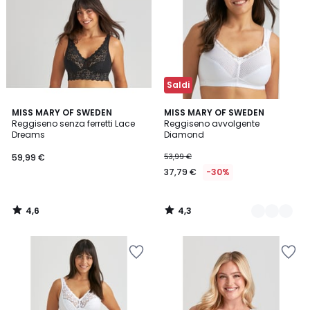
Saldi
4,6
4,3
MISS MARY OF SWEDEN
3
MISS MARY OF SWEDEN
/ 5
/ 5
Reggiseno senza ferretti Lace
Reggiseno avvolgente
Colori
Dreams
Diamond
59,99 €
53,99 €
37,79 €
-30%
4,6
4,3
/
/
5
5