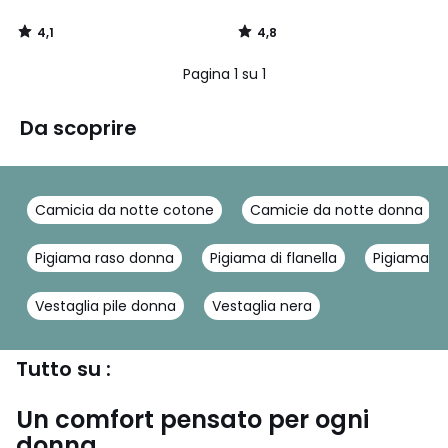
4,1
4,8
/
/
5
5
Pagina 1 su 1
Da scoprire
Camicia da notte cotone
Camicie da notte donna
Pigiama raso donna
Pigiama di flanella
Pigiama in
Vestaglia pile donna
Vestaglia nera
Tutto su :
Un comfort pensato per ogni
donna