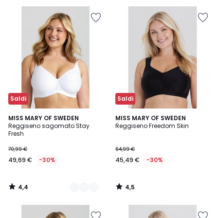
30%
di
sconto
applicato.
Saldi
Saldi
4,4
4,5
4
MISS MARY OF SWEDEN
MISS MARY OF SWEDEN
/ 5
/ 5
Reggiseno sagomato Stay
Reggiseno Freedom Skin
Colori
Fresh
70,99 €
64,99 €
49,69 €
-30%
45,49 €
-30%
4,4
4,5
/
/
5
5