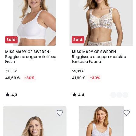
Saldi
Saldi
4,3
4,4
MISS MARY OF SWEDEN
2
MISS MARY OF SWEDEN
/ 5
/ 5
Reggiseno sagomato Keep
Reggiseno a coppa morbida
Colori
Fresh
fantasia Fauna
70,99 €
59,99 €
49,69 €
-30%
41,99 €
-30%
4,3
4,4
/
/
5
5