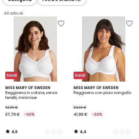
gauche
droite
44 articoli
Saldi
Saldi
4,5
4,4
6
MISS MARY OF SWEDEN
2
MISS MARY OF SWEDEN
/ 5
/ 5
Reggiseno in cotone, senza
Reggiseno con pizzo sangallo
Colori
Colori
ferretti, minimizer
37,79
53,99 €
59,99 €
€
37,79 €
-30%
41,99 €
-30%
Invece
di
53,99
4,5
4,4
€
/
/
5
5