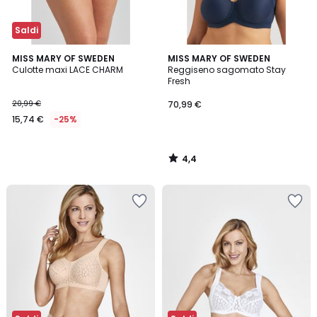
Saldi
4,4
MISS MARY OF SWEDEN
MISS MARY OF SWEDEN
/ 5
Culotte maxi LACE CHARM
Reggiseno sagomato Stay
Fresh
20,99 €
70,99 €
15,74 €
-25%
4,4
/
5