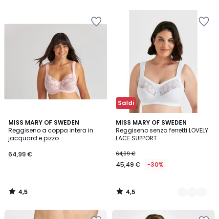
5
Saldi
4,5
4,5
MISS MARY OF SWEDEN
3
MISS MARY OF SWEDEN
/ 5
/ 5
Reggiseno a coppa intera in
Reggiseno senza ferretti LOVELY
Colori
jacquard e pizzo
LACE SUPPORT
64,99 €
64,99 €
45,49 €
-30%
4,5
4,5
/
/
5
5