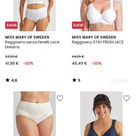
Saldi
Saldi
4,6
5
MISS MARY OF SWEDEN
2
MISS MARY OF SWEDEN
/ 5
/
Reggiseno senza ferretti Lace
Reggiseno STAY FRESH LACE
Colori
5
Dreams
59,99 €
64,99 €
41,99 €
-30%
45,49 €
-30%
4,6
5
/
/
5
5