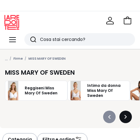
Vai
al
La
carrel
Redoute
Menu
Ricerca
Ultimi
...
articoli
Firme
MISS MARY OF SWEDEN
visti
MISS MARY OF SWEDEN
Intimo da donna
Reggiseni Miss
Miss Mary Of
Mary Of Sweden
Sweden
Précédent
Suivan
-
-
défiler
défiler
à
à
Categoria
Filtra e ordina