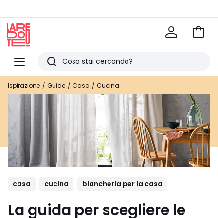
Vai
al
La
carrel
Redoute
Menu
Ricerca
Ultimi
Ispirazione
Guide
Casa
Cucina
articoli
visti
casa
cucina
biancheria per la casa
La guida per scegliere le