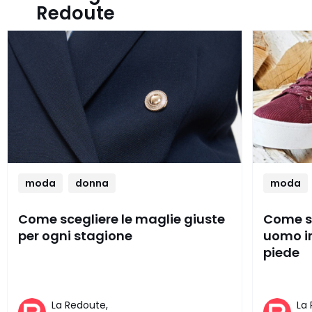
Redoute
moda
donna
moda
Come scegliere le maglie giuste
Come sc
per ogni stagione
uomo in
piede
La Redoute,
La