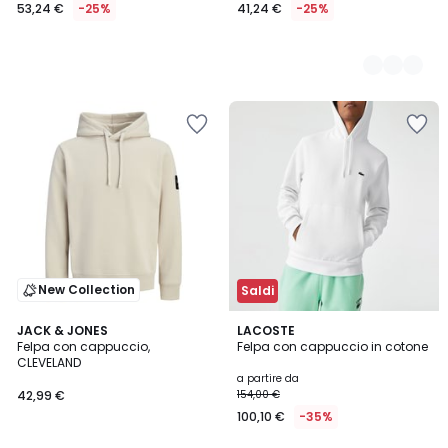
53,24 €
-25%
41,24 €
-25%
New Collection
Saldi
4
3
JACK & JONES
6
LACOSTE
/
Felpa con cappuccio,
Felpa con cappuccio in cotone
Colori
Colori
5
CLEVELAND
a partire da
42,99 €
154,00 €
100,10 €
-35%