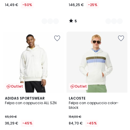
14,49 €
-50%
146,25 €
-25%
5
/
5
Outlet
Outlet
4,8
3
ADIDAS SPORTSWEAR
2
LACOSTE
/ 5
Felpa con cappuccio ALL SZN
Felpa con cappuccio color-
Colori
Colori
block
65,99 €
154,00 €
36,29 €
-45%
84,70 €
-45%