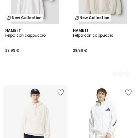
New Collection
New Collection
NAME IT
2
NAME IT
Felpa con cappuccio
Felpa con cappuccio
Colori
28,99 €
28,99 €