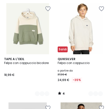
Invece
di
15,99
€
60%
di
sconto
applicato.
Saldi
4
2
TAPE A L'OEIL
2
QUIKSILVER
/
Felpa con cappuccio bicolore
Felpa con cappuccio
Colori
Colori
5
a partire da
18,99 €
37,99 €
24,69 €
-35%
4
/
5