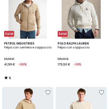
Saldi
Saldi
5
PETROL INDUSTRIES
POLO RALPH LAUREN
/
Felpa con cerniera e cappuccio
Felpa con cappuccio
5
59,99 €
195,00 €
41,99 €
-30%
175,50 €
-10%
5
/
5