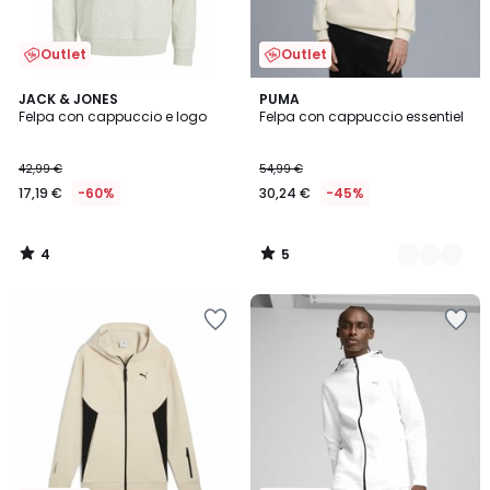
Outlet
Outlet
4
5
JACK & JONES
8
PUMA
/
/
Felpa con cappuccio e logo
Felpa con cappuccio essentiel
Colori
5
5
42,99 €
54,99 €
17,19 €
-60%
30,24 €
-45%
4
5
/
/
5
5