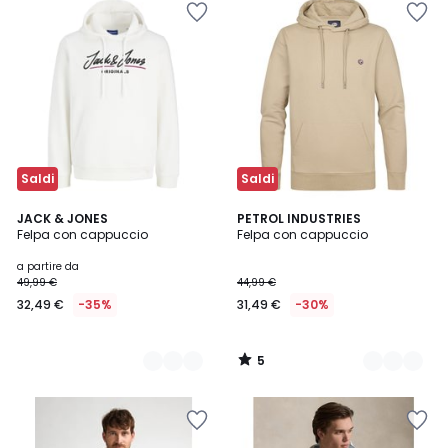
Saldi
Saldi
5
4
JACK & JONES
2
PETROL INDUSTRIES
/
Felpa con cappuccio
Felpa con cappuccio
Colori
Colori
5
a partire da
49,99 €
44,99 €
32,49 €
-35%
31,49 €
-30%
5
/
5