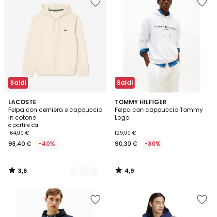
Saldi
Saldi
3,6
4,9
7
LACOSTE
TOMMY HILFIGER
/ 5
/ 5
Felpa con cerniera e cappuccio
Felpa con cappuccio Tommy
Colori
in cotone
Logo
a partire da
164,00 €
129,00 €
98,40 €
-40%
90,30 €
-30%
3,6
4,9
/
/
5
5