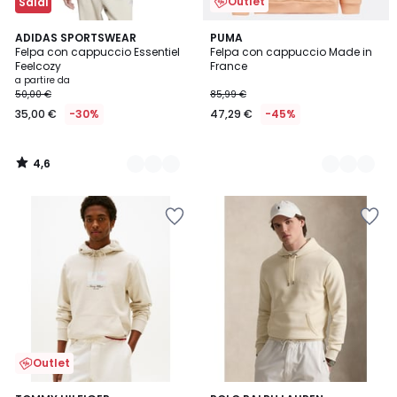
Outlet
Saldi
4,6
3
ADIDAS SPORTSWEAR
2
PUMA
/ 5
Felpa con cappuccio Essentiel
Felpa con cappuccio Made in
Colori
Colori
Feelcozy
France
a partire da
50,00 €
85,99 €
35,00 €
-30%
47,29 €
-45%
4,6
/
5
Outlet