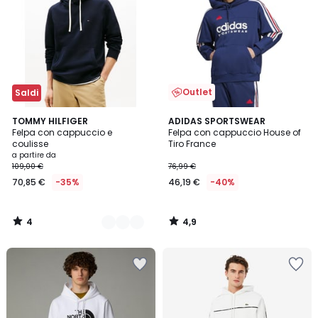
Outlet
Saldi
4
4,9
3
TOMMY HILFIGER
ADIDAS SPORTSWEAR
/
/ 5
Felpa con cappuccio e
Felpa con cappuccio House of
Colori
5
coulisse
Tiro France
a partire da
109,00 €
76,99 €
70,85 €
-35%
46,19 €
-40%
4
4,9
/
/
5
5