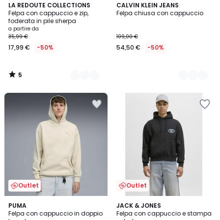
5
3
LA REDOUTE COLLECTIONS
3
CALVIN KLEIN JEANS
/
Felpa con cappuccio e zip,
Felpa chiusa con cappuccio
Colori
Colori
5
foderata in pile sherpa
a partire da
35,99 €
109,00 €
17,99 €
-50%
54,50 €
-50%
5
/
5
Outlet
Outlet
2
PUMA
2
JACK & JONES
Felpa con cappuccio in doppio
Felpa con cappuccio e stampa
Colori
Colori