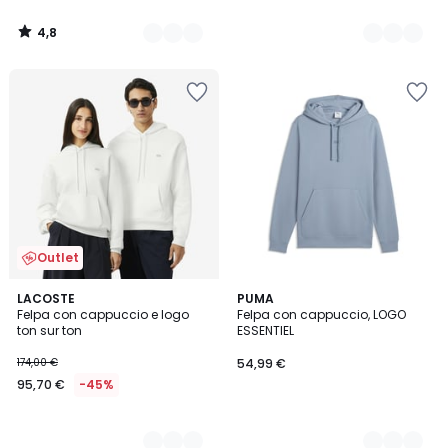
4,8
/
5
Outlet
3
LACOSTE
3
PUMA
Felpa con cappuccio e logo
Felpa con cappuccio, LOGO
Colori
Colori
ton sur ton
ESSENTIEL
174,00 €
54,99 €
95,70 €
-45%