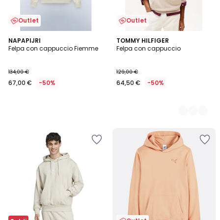
Outlet
Outlet
NAPAPIJRI
2
TOMMY HILFIGER
Felpa con cappuccio Fiemme
Felpa con cappuccio
Colori
134,00 €
129,00 €
67,00 €
-50%
64,50 €
-50%