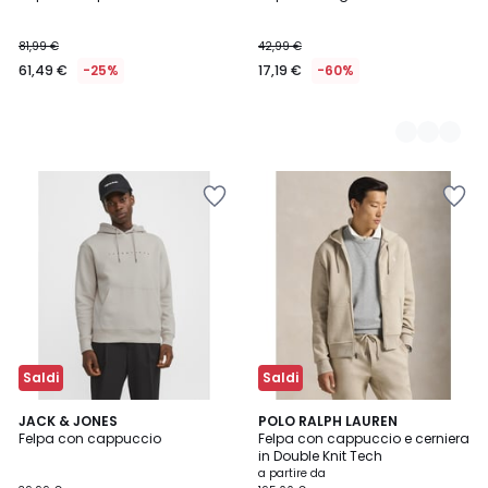
Colori
81,99 €
42,99 €
61,49 €
-25%
17,19 €
-60%
Saldi
Saldi
5
4,6
4
JACK & JONES
6
POLO RALPH LAUREN
/
/ 5
Felpa con cappuccio
Felpa con cappuccio e cerniera
Colori
Colori
5
in Double Knit Tech
a partire da