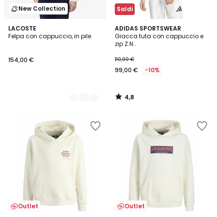
New Collection
Saldi
4,8
4
LACOSTE
ADIDAS SPORTSWEAR
/ 5
Felpa con cappuccio, in pile
Giacca tuta con cappuccio e
Colori
zip Z.N..
154,00 €
110,00 €
99,00 €
-10%
4,8
/
5
Outlet
Outlet