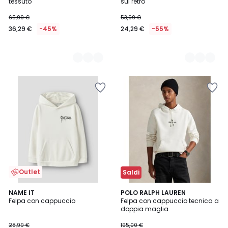
tessuto
sul retro
65,99 €
53,99 €
36,29 €
-45%
24,29 €
-55%
Outlet
Saldi
5
2
NAME IT
2
POLO RALPH LAUREN
/
Felpa con cappuccio
Felpa con cappuccio tecnica a
Colori
Colori
5
doppia maglia
28,99 €
195,00 €