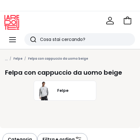
Vai
al
La
carrel
Redoute
Menu
Ricerca
Ultimi
...
articoli
Felpe
Felpa con cappuccio da uomo beige
visti
Felpa con cappuccio da uomo beige
Felpe
Categoria
Filtra e ordina