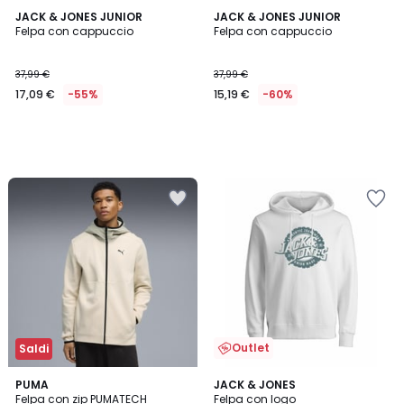
JACK & JONES JUNIOR
JACK & JONES JUNIOR
Felpa con cappuccio
Felpa con cappuccio
37,99 €
37,99 €
17,09 €
-55%
15,19 €
-60%
Outlet
Saldi
PUMA
2
JACK & JONES
Felpa con zip PUMATECH
Felpa con logo