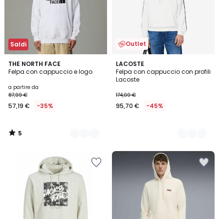
Outlet
Saldi
5
3
THE NORTH FACE
2
LACOSTE
/
Felpa con cappuccio e logo
Felpa con cappuccio con profili
Colori
Colori
5
Lacoste
a partire da
87,99 €
174,00 €
57,19 €
-35%
95,70 €
-45%
5
/
5