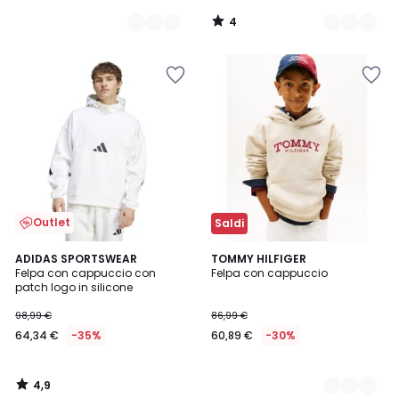
4
/
5
Outlet
Saldi
4,9
ADIDAS SPORTSWEAR
2
TOMMY HILFIGER
/ 5
Felpa con cappuccio con
Felpa con cappuccio
Colori
patch logo in silicone
98,99 €
86,99 €
64,34 €
-35%
60,89 €
-30%
4,9
/