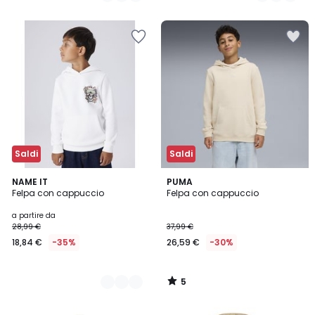
Saldi
Saldi
5
2
NAME IT
PUMA
/
Felpa con cappuccio
Felpa con cappuccio
Colori
5
a partire da
28,99 €
37,99 €
18,84 €
-35%
26,59 €
-30%
5
/
5