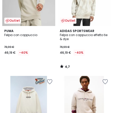
Outlet
Outlet
4,7
PUMA
ADIDAS SPORTSWEAR
/ 5
Felpa con cappuccio
Felpa con cappuccio effetto tie
& dye
76,99 €
76,99 €
46,19 €
-40%
46,19 €
-40%
4,7
/
5