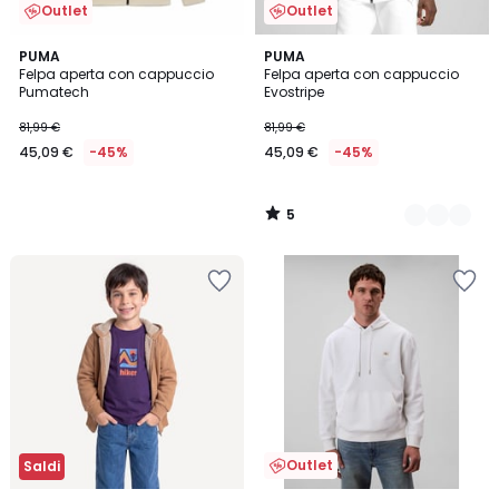
Outlet
Outlet
5
PUMA
2
PUMA
/
Felpa aperta con cappuccio
Felpa aperta con cappuccio
Colori
5
Pumatech
Evostripe
81,99 €
81,99 €
45,09 €
-45%
45,09 €
-45%
5
/
5
Outlet
Saldi