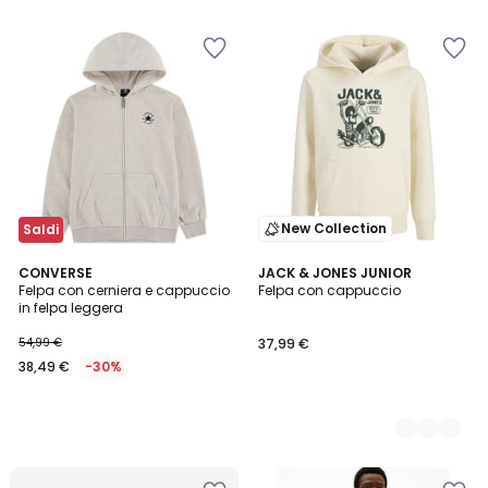
5
New Collection
Saldi
CONVERSE
2
JACK & JONES JUNIOR
Felpa con cerniera e cappuccio
Felpa con cappuccio
Colori
in felpa leggera
54,99 €
37,99 €
38,49 €
-30%