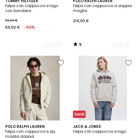
5
2
TOMMY HILFIGER
4
POLO RALPH LAUREN
/
Felpa con cappuccio e logo
Felpa con cappuccio a doppia
Colori
Colori
5
con bandiera
maglia
119,00 €
214,00 €
59,50 €
-50%
5
/
5
Saldi
6
POLO RALPH LAUREN
4
JACK & JONES
Felpa con cappuccio e zip,
Felpa con cappuccio e logo
Colori
Colori
maglia doppia