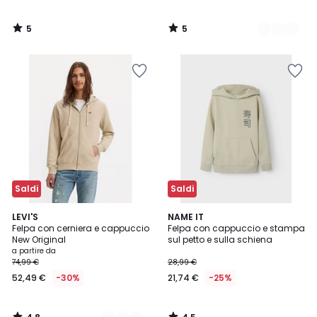
5
5
/
/
5
5
Saldi
Saldi
4,8
4,5
3
LEVI'S
NAME IT
/ 5
/ 5
Felpa con cerniera e cappuccio
Felpa con cappuccio e stampa
Colori
New Original
sul petto e sulla schiena
a partire da
74,99 €
28,99 €
52,49 €
-30%
21,74 €
-25%