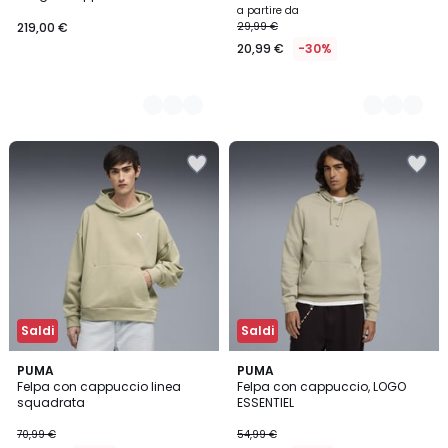
a partire da
219,00 €
29,99 €
20,99 €
-30%
Saldi
Saldi
PUMA
5
PUMA
Felpa con cappuccio linea
Felpa con cappuccio, LOGO
Colori
squadrata
ESSENTIEL
70,99 €
54,99 €