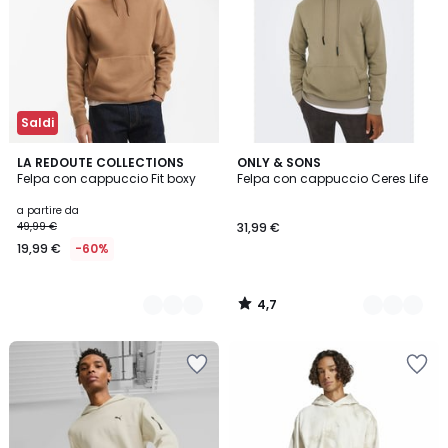
Saldi
4,7
3
LA REDOUTE COLLECTIONS
6
ONLY & SONS
/ 5
Felpa con cappuccio Fit boxy
Felpa con cappuccio Ceres Life
Colori
Colori
a partire da
49,99 €
31,99 €
19,99 €
-60%
4,7
/
5