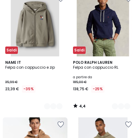
Saldi
Saldi
4,4
2
NAME IT
5
POLO RALPH LAUREN
/ 5
Felpa con cappuccio e zip
Felpa con cappuccio RL
Colori
Colori
a partire da
35,99 €
185,00 €
23,39 €
-35%
138,75 €
-25%
4,4
/
5