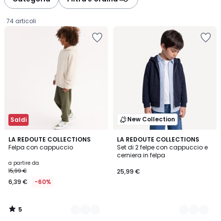
74 articoli
New Collection
Saldi
5
5
LA REDOUTE COLLECTIONS
2
LA REDOUTE COLLECTIONS
/
Felpa con cappuccio
Set di 2 felpe con cappuccio e
Colori
Colori
5
cerniera in felpa
Prezzo
a partire da
15,99 €
25,99 €
a
6,39 €
-60%
partire
da
6,39
5
€
/
5