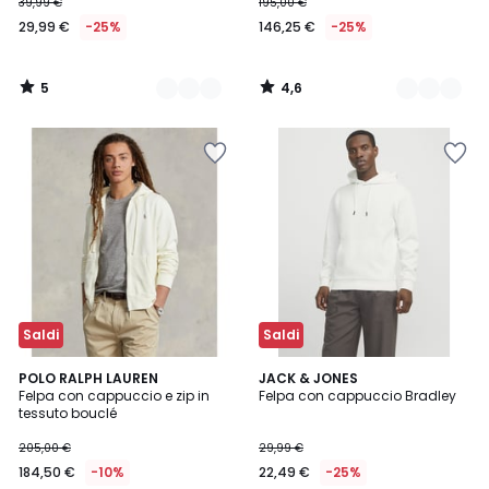
39,99 €
195,00 €
29,99 €
-25%
146,25 €
-25%
5
4,6
/
/
5
5
Saldi
Saldi
5
5
POLO RALPH LAUREN
3
JACK & JONES
/
/
Felpa con cappuccio e zip in
Felpa con cappuccio Bradley
Colori
5
5
tessuto bouclé
205,00 €
29,99 €
184,50 €
-10%
22,49 €
-25%