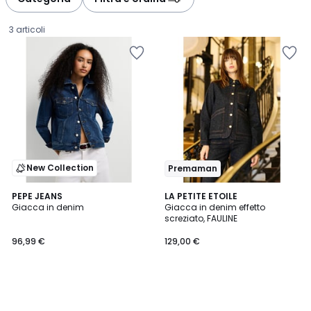
3 articoli
New Collection
Premaman
PEPE JEANS
LA PETITE ETOILE
Giacca in denim
Giacca in denim effetto
screziato, FAULINE
96,99
96,99 €
129,00 €
€.