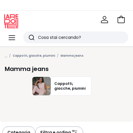
Vai
al
La
carrel
Redoute
Menu
Ricerca
Ultimi
...
articoli
Cappotti, giacche, piumini
Mamma jeans
visti
Mamma jeans
Cappotti,
giacche, piumini
Categoria
Filtra e ordina