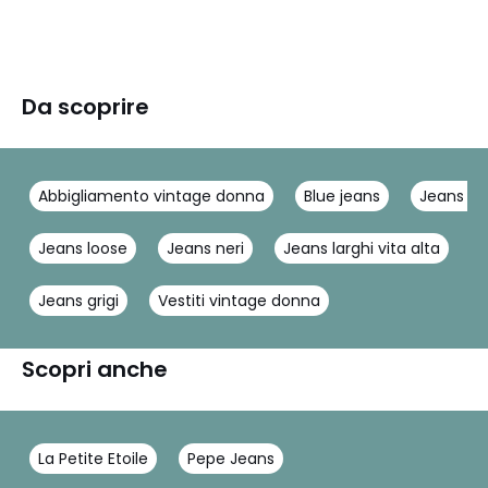
Da scoprire
Abbigliamento vintage donna
Blue jeans
Jeans ela
Jeans loose
Jeans neri
Jeans larghi vita alta
J
Jeans grigi
Vestiti vintage donna
Scopri anche
La Petite Etoile
Pepe Jeans