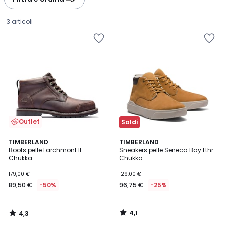
3 articoli
Outlet
Saldi
4,3
4,1
TIMBERLAND
TIMBERLAND
/ 5
/ 5
Boots pelle Larchmont II
Sneakers pelle Seneca Bay Lthr
Chukka
Chukka
89,50
179,00 €
129,00 €
€
89,50 €
-50%
96,75 €
-25%
Invece
di
179,00
4,1
4,3
€
/
/
5