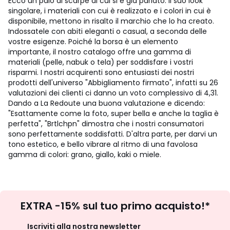
Ecco un paio di scarpe di cui si è già parlato. Il suo look
singolare, i materiali con cui è realizzato e i colori in cui è
disponibile, mettono in risalto il marchio che lo ha creato.
Indossatele con abiti eleganti o casual, a seconda delle
vostre esigenze.
Poiché la borsa è un elemento
importante, il nostro catalogo offre una gamma di
materiali (pelle, nabuk o tela) per soddisfare i vostri
risparmi. I nostri acquirenti sono entusiasti dei nostri
prodotti dell'universo "Abbigliamento firmato", infatti su 26
valutazioni dei clienti ci danno un voto complessivo di 4,31.
Dando a La Redoute una buona valutazione e dicendo:
"Esattamente come la foto, super bella e anche la taglia è
perfetta", "Brtlchpn" dimostra che i nostri consumatori
sono perfettamente soddisfatti. D'altra parte, per darvi un
tono estetico, e bello vibrare al ritmo di una favolosa
gamma di colori: grano, giallo, kaki o miele.
Iscrizione
EXTRA -15% sul tuo primo acquisto!*
newsletter
Iscriviti alla nostra newsletter