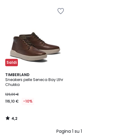
5
50%
di
sconto
applicato.
Saldi
4,2
TIMBERLAND
/ 5
Sneakers pelle Seneca Bay Lthr
Chukka
129,00 €
116,10 €
-10%
4,2
/
5
Pagina 1 su 1