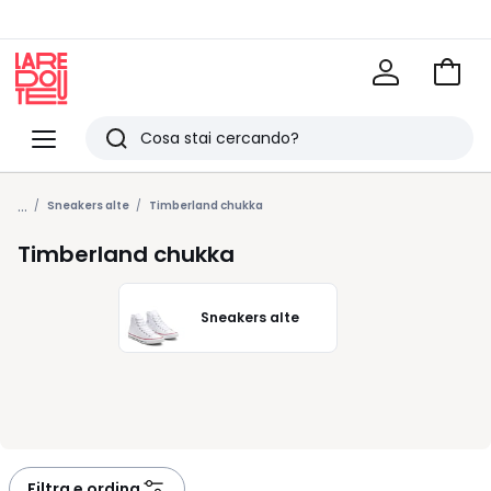
Vai
al
La
carrel
Redoute
Menu
Ricerca
Ultimi
...
articoli
Sneakers alte
Timberland chukka
visti
Timberland chukka
Sneakers alte
Filtra e ordina