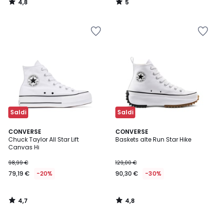
4,8
5
/
/
5
5
Saldi
Saldi
4,7
4,8
CONVERSE
CONVERSE
/ 5
/ 5
Chuck Taylor All Star Lift
Baskets alte Run Star Hike
Canvas Hi
98,99 €
129,00 €
79,19 €
-20%
90,30 €
-30%
4,7
4,8
/
/
5
5