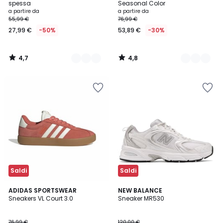
spessa
Seasonal Color
Prezzo
a partire da
a partire da
55,99 €
76,99 €
a
27,99 €
-50%
53,89 €
-30%
partire
da
27,99
4,7
4,8
€
/
/
5
5
Invece
di
55,99
€
50%
di
sconto
applicato.
Saldi
Saldi
4,8
4,7
5
ADIDAS SPORTSWEAR
NEW BALANCE
/ 5
/ 5
Sneakers VL Court 3.0
Sneaker MR530
Colori
76,99 €
120,00 €