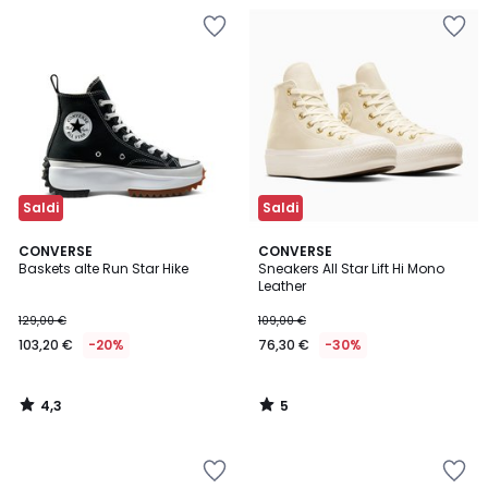
Saldi
Saldi
4,3
5
CONVERSE
CONVERSE
/ 5
/
Baskets alte Run Star Hike
Sneakers All Star Lift Hi Mono
5
Leather
129,00 €
109,00 €
103,20 €
-20%
76,30 €
-30%
4,3
5
/
/
5
5