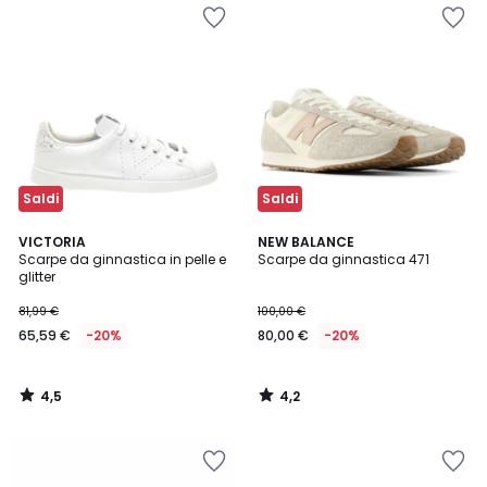
Saldi
Saldi
4,5
4,2
VICTORIA
NEW BALANCE
/ 5
/ 5
Scarpe da ginnastica in pelle e
Scarpe da ginnastica 471
glitter
81,99 €
100,00 €
65,59 €
-20%
80,00 €
-20%
4,5
4,2
/
/
5
5