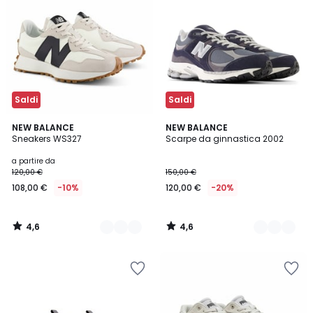
Saldi
Saldi
4,6
4,6
3
NEW BALANCE
3
NEW BALANCE
/ 5
/ 5
Sneakers WS327
Scarpe da ginnastica 2002
Colori
Colori
a partire da
120,00 €
150,00 €
108,00 €
-10%
120,00 €
-20%
4,6
4,6
/
/
5
5