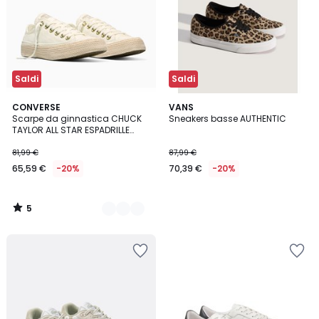
Saldi
Saldi
5
2
CONVERSE
VANS
/
Scarpe da ginnastica CHUCK
Sneakers basse AUTHENTIC
Colori
5
TAYLOR ALL STAR ESPADRILLE
CANVAS
81,99 €
87,99 €
65,59 €
-20%
70,39 €
-20%
5
/
5