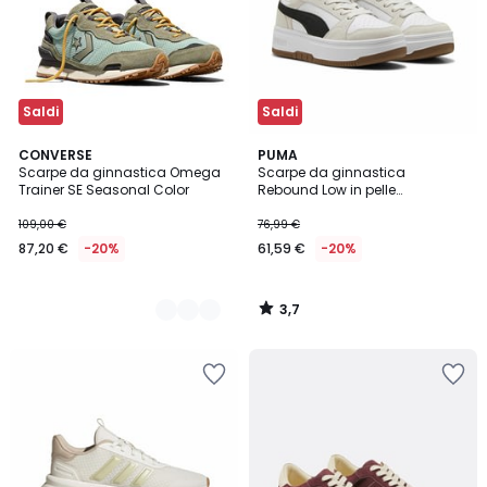
Saldi
Saldi
3,7
2
CONVERSE
PUMA
/ 5
Scarpe da ginnastica Omega
Scarpe da ginnastica
Colori
Trainer SE Seasonal Color
Rebound Low in pelle
scamosciata
109,00 €
76,99 €
87,20 €
-20%
61,59 €
-20%
3,7
/
5