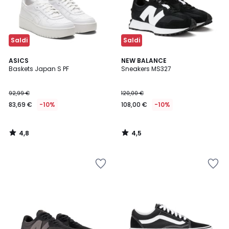
Saldi
Saldi
4,8
4,5
ASICS
NEW BALANCE
/ 5
/ 5
Baskets Japan S PF
Sneakers MS327
92,99 €
120,00 €
83,69 €
-10%
108,00 €
-10%
4,8
4,5
/
/
5
5