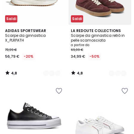
Saldi
Saldi
4,8
4,8
2
ADIDAS SPORTSWEAR
2
LA REDOUTE COLLECTIONS
/ 5
/ 5
Scarpe da ginnastica
Scarpe da ginnastica retrò in
Colori
Colori
X_PLRPATH
pelle scamosciata
a partire da
70,99 €
69,99 €
56,79 €
-20%
34,99 €
-50%
4,8
4,8
/
/
5
5