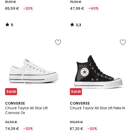
81,99 €
79,99 €
65,59 €
-20%
47,99 €
-40%
5
3,3
/
/
5
5
Saldi
Saldi
4,6
4,7
CONVERSE
CONVERSE
/ 5
/ 5
Chuck Taylor All Star Lift
Chuck Taylor All Star Lift Pelle Hi
Canvas Ox
92,99 €
109,00 €
74,39 €
-20%
87,20 €
-20%