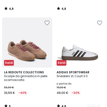
4,8
4,8
/
/
5
5
Saldi
Saldi
5
4,8
LA REDOUTE COLLECTIONS
4
ADIDAS SPORTSWEAR
/
/ 5
Scarpe da ginnastica in pelle
Sneakers VL Court 3.0
Colori
5
scamosciata
a partire da
55,99 €
70,00 €
33,59 €
-40%
49,00 €
-30%
5
4,8