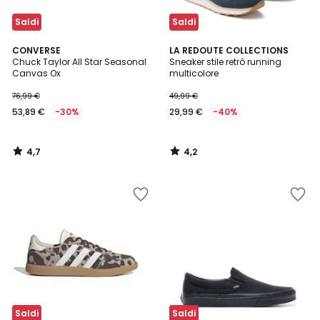
Saldi
Saldi
4,7
4,2
CONVERSE
LA REDOUTE COLLECTIONS
/ 5
/ 5
Chuck Taylor All Star Seasonal
Sneaker stile retrò running
Canvas Ox
multicolore
76,99 €
49,99 €
53,89 €
-30%
29,99 €
-40%
4,7
4,2
/
/
5
5
Saldi
Saldi