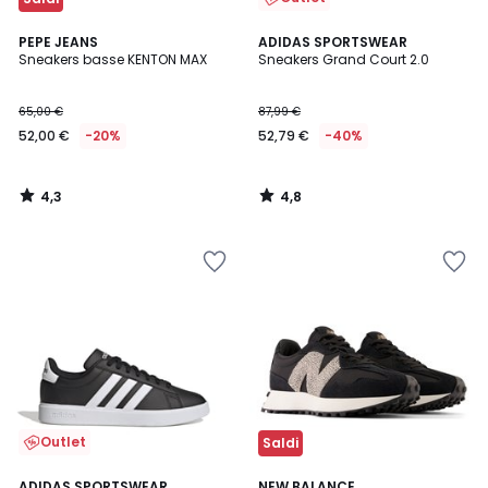
4,3
4,8
PEPE JEANS
ADIDAS SPORTSWEAR
/ 5
/ 5
Sneakers basse KENTON MAX
Sneakers Grand Court 2.0
65,00 €
87,99 €
52,00 €
-20%
52,79 €
-40%
4,3
4,8
/
/
5
5
Outlet
Saldi
4,8
4,6
ADIDAS SPORTSWEAR
NEW BALANCE