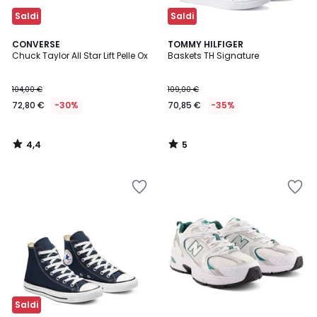
Saldi
Saldi
4,4
5
CONVERSE
TOMMY HILFIGER
/ 5
/
Chuck Taylor All Star Lift Pelle Ox
Baskets TH Signature
5
104,00 €
109,00 €
72,80 €
-30%
70,85 €
-35%
4,4
5
/
/
5
5
Saldi