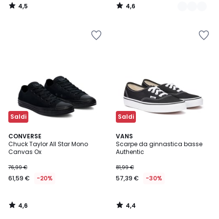
4,5
4,6
/
/
5
5
Saldi
Saldi
4,6
4,4
CONVERSE
VANS
/ 5
/ 5
Chuck Taylor All Star Mono
Scarpe da ginnastica basse
Canvas Ox
Authentic
76,99 €
81,99 €
61,59 €
-20%
57,39 €
-30%
4,6
4,4
/
/
5
5