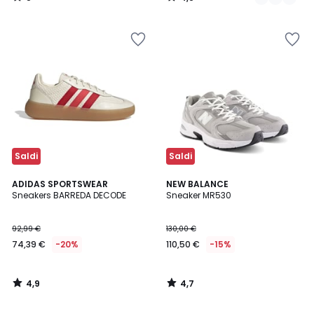
/
/
5
5
Saldi
Saldi
4,9
4,7
ADIDAS SPORTSWEAR
NEW BALANCE
/ 5
/ 5
Sneakers BARREDA DECODE
Sneaker MR530
92,99 €
130,00 €
74,39 €
-20%
110,50 €
-15%
4,9
4,7
/
/
5
5