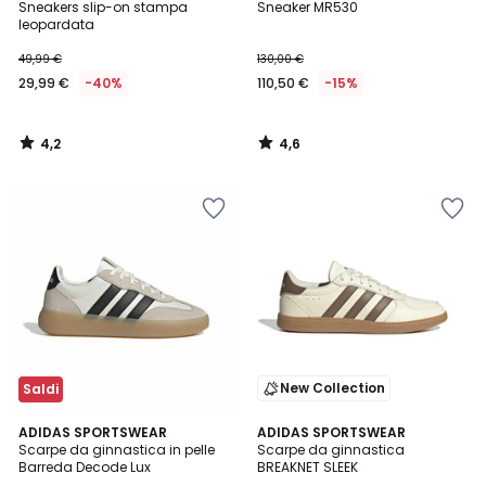
/ 5
/ 5
Sneakers slip-on stampa
Sneaker MR530
leopardata
49,99 €
130,00 €
29,99 €
-40%
110,50 €
-15%
4,2
4,6
/
/
5
5
New Collection
Saldi
4,6
4,8
2
ADIDAS SPORTSWEAR
ADIDAS SPORTSWEAR
/ 5
/ 5
Scarpe da ginnastica in pelle
Scarpe da ginnastica
Colori
Barreda Decode Lux
BREAKNET SLEEK