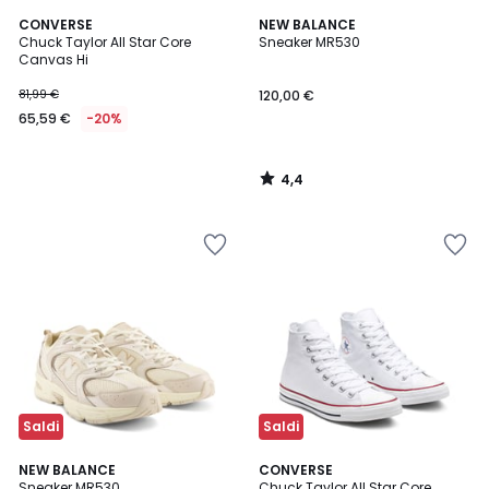
4,4
CONVERSE
NEW BALANCE
/ 5
Chuck Taylor All Star Core
Sneaker MR530
Canvas Hi
81,99 €
120,00 €
65,59 €
-20%
4,4
/
5
Saldi
Saldi
4,4
5
NEW BALANCE
CONVERSE
/ 5
/
Sneaker MR530
Chuck Taylor All Star Core