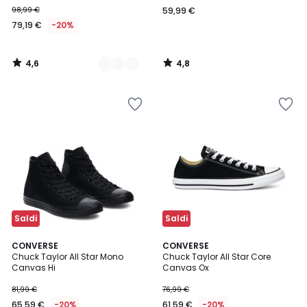
98,99 €
59,99 €
79,19 €
-20%
4,6
4,8
/
/
5
5
Saldi
Saldi
4,6
5
CONVERSE
CONVERSE
/ 5
/
Chuck Taylor All Star Mono
Chuck Taylor All Star Core
5
Canvas Hi
Canvas Ox
81,99 €
76,99 €
65,59 €
-20%
61,59 €
-20%