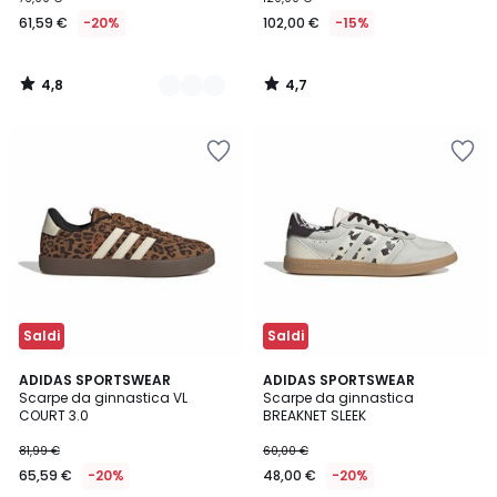
61,59 €
-20%
102,00 €
-15%
4,8
4,7
/
/
5
5
Saldi
Saldi
4,8
4,8
ADIDAS SPORTSWEAR
ADIDAS SPORTSWEAR
/ 5
/ 5
Scarpe da ginnastica VL
Scarpe da ginnastica
COURT 3.0
BREAKNET SLEEK
81,99 €
60,00 €
65,59 €
-20%
48,00 €
-20%