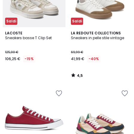
Saldi
Saldi
4,5
LACOSTE
LA REDOUTE COLLECTIONS
/ 5
Sneakers basse T Clip Set
Sneakers in pelle stile vintage
125,00 €
69,99 €
106,25 €
-15%
41,99 €
-40%
4,5
/
5