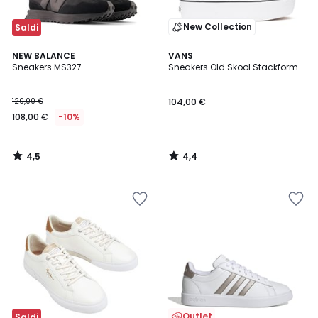
New Collection
Saldi
4,5
4,4
NEW BALANCE
VANS
/ 5
/ 5
Sneakers MS327
Sneakers Old Skool Stackform
120,00 €
104,00 €
108,00 €
-10%
4,5
4,4
/
/
5
5
Outlet
Saldi