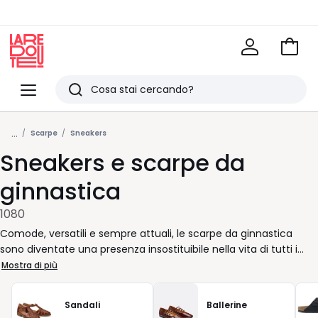
Vai
al
La
carrel
Redoute
Menu
Ricerca
Ultimi
...
articoli
Scarpe
Sneakers
Sneakers e scarpe da
visti
ginnastica
1080
Comode, versatili e sempre attuali, le scarpe da ginnastica
sono diventate una presenza insostituibile nella vita di tutti i
giorni. Che tu stia correndo da un appuntamento all’altro o
Mostra di più
semplicemente cercando un look rilassato per il fine settimana,
c’è sempre una scarpa giusta per accompagnarti. Con modelli
Sandali
Ballerine
pensati per offrire sostegno e libertà di movimento, il piede è