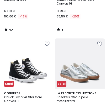
5
Canvas Hi
120,00 €
81,99 €
102,00 €
-15%
65,59 €
-20%
4,4
5
/
/
5
5
Saldi
Saldi
5
3,3
CONVERSE
LA REDOUTE COLLECTIONS
/
/ 5
Chuck Taylor All Star Core
Sneakers retrò in pelle
5
Canvas Hi
metallizzata