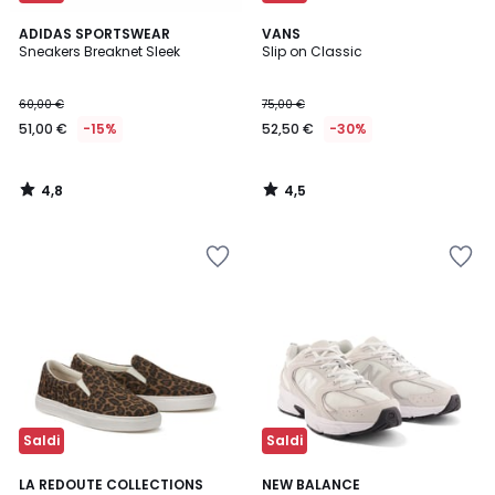
4,8
4,5
ADIDAS SPORTSWEAR
VANS
/ 5
/ 5
Sneakers Breaknet Sleek
Slip on Classic
60,00 €
75,00 €
51,00 €
-15%
52,50 €
-30%
4,8
4,5
/
/
5
5
Saldi
Saldi
4,2
4,6
LA REDOUTE COLLECTIONS
NEW BALANCE