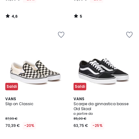
4,6
5
/
/
5
5
Saldi
Saldi
4,5
4,6
VANS
2
VANS
/ 5
/ 5
Slip on Classic
Scarpe da ginnastica basse
Colori
Old Skool
a partire da
87,99 €
85,00 €
70,39 €
-20%
63,75 €
-25%