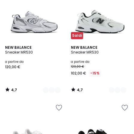
Saldi
4,7
4,7
2
NEW BALANCE
2
NEW BALANCE
/ 5
/ 5
Sneaker MR530
Sneaker MR530
Colori
Colori
a partire da
a partire da
120,00 €
120,00 €
102,00 €
-15%
4,7
4,7
/
/
5
5