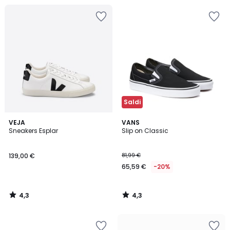
Saldi
4,3
4,3
VEJA
VANS
/ 5
/ 5
Sneakers Esplar
Slip on Classic
139,00 €
81,99 €
65,59 €
-20%
4,3
4,3
/
/
5
5