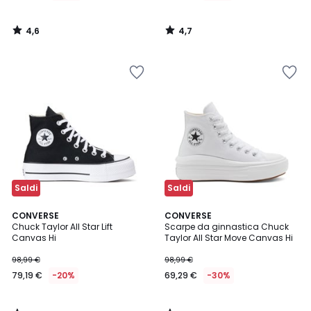
4,6
4,7
/
/
5
5
Saldi
Saldi
4,8
5
CONVERSE
CONVERSE
/ 5
/
Chuck Taylor All Star Lift
Scarpe da ginnastica Chuck
5
Canvas Hi
Taylor All Star Move Canvas Hi
98,99 €
98,99 €
79,19 €
-20%
69,29 €
-30%