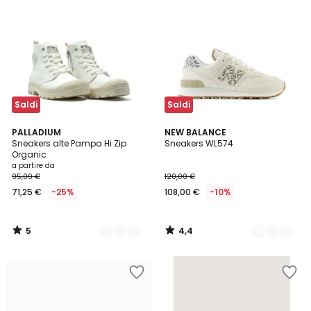
Saldi
Saldi
5
4,4
2
PALLADIUM
2
NEW BALANCE
/
/ 5
Sneakers alte Pampa Hi Zip
Sneakers WL574
Colori
Colori
5
Organic
a partire da
95,00 €
120,00 €
71,25 €
-25%
108,00 €
-10%
5
4,4
/
/
5
5