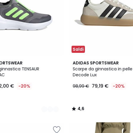
Saldi
2
4,6
PORTSWEAR
ADIDAS SPORTSWEAR
Colori
/ 5
ginnastica TENSAUR
Scarpe da ginnastica in pelle
AC
Decode Lux
2,00 €
79,19 €
-20%
98,99 €
-20%
4,6
/
5