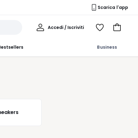
Scarica l'app
Il
Accedi / Iscriviti
Voir
Vai
Mio
ma
al
Profilo
wishlist
carrello
Bestsellers
Business
neakers