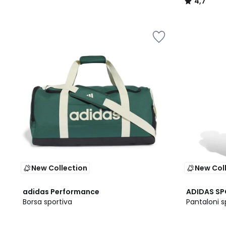
4,7
/
5
New Collection
New Col
2
adidas Performance
ADIDAS S
Colori
Borsa sportiva
Pantaloni s