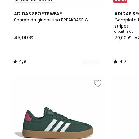
2
4,9
4
4,7
ADIDAS SPORTSWEAR
ADIDAS S
Colori
/ 5
Colori
/ 5
Scarpe da ginnastica BREAKBASE C
Completo tu
stripes
43,99
a partire da
43,99 €
5
70,00 €
€.
4,9
4,7
/
/
5
5