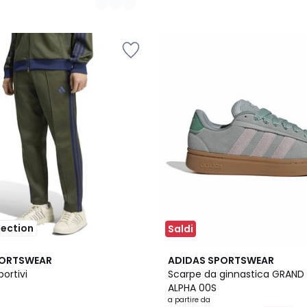
lection
Saldi
2
4,9
PORTSWEAR
ADIDAS SPORTSWEAR
Colori
/ 5
portivi
Scarpe da ginnastica GRAN
ALPHA 00S
a partire da