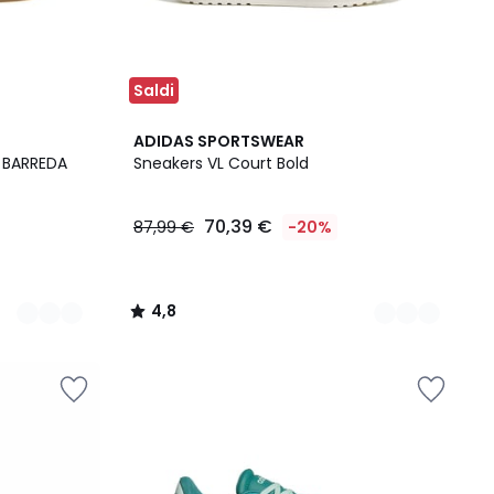
Saldi
5
4,8
ADIDAS SPORTSWEAR
Colori
/ 5
e BARREDA
Sneakers VL Court Bold
70,39 €
87,99 €
-20%
4,8
/
5