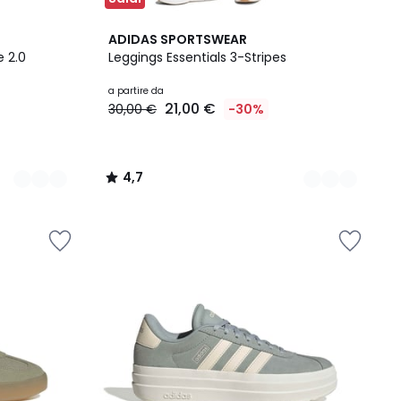
4
4,7
ADIDAS SPORTSWEAR
Colori
/ 5
 2.0
Leggings Essentials 3-Stripes
a partire da
21,00 €
30,00 €
-30%
4,7
/
5