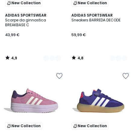
New Collection
New Collection
4,9
4,8
2
ADIDAS SPORTSWEAR
2
ADIDAS SPORTSWEAR
/ 5
/ 5
Scarpe da ginnastica
Sneakers BARREDA DECODE
Colori
Colori
BREAKBASE C
43,99 €
59,99 €
4,9
4,8
/
/
5
5
New Collection
New Collection