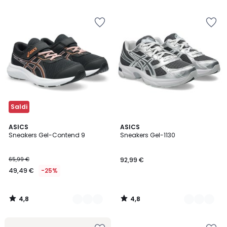
5
5
Saldi
4,8
4,8
2
ASICS
2
ASICS
/ 5
/ 5
Sneakers Gel-Contend 9
Sneakers Gel-1130
Colori
Colori
65,99 €
92,99 €
49,49 €
-25%
4,8
4,8
/
/
5
5