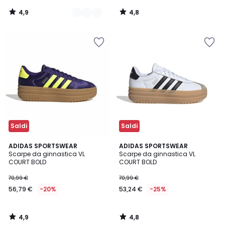
4,9
4,8
/
/
5
5
Saldi
Saldi
4,9
4,8
ADIDAS SPORTSWEAR
ADIDAS SPORTSWEAR
/ 5
/ 5
Scarpe da ginnastica VL
Scarpe da ginnastica VL
COURT BOLD
COURT BOLD
70,99 €
70,99 €
56,79 €
-20%
53,24 €
-25%
4,9
4,8
/
/