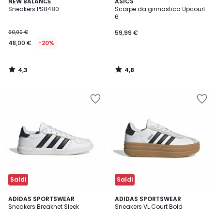
4,3
4,8
NEW BALANCE
ASICS
/ 5
/ 5
Sneakers PSB480
Scarpe da ginnastica Upcourt
6
60,00 €
59,99 €
48,00 €
-20%
4,3
4,8
/
/
5
5
Saldi
Saldi
4,6
4,9
2
ADIDAS SPORTSWEAR
ADIDAS SPORTSWEAR
/ 5
/ 5
Sneakers Breaknet Sleek
Sneakers VL Court Bold
Colori