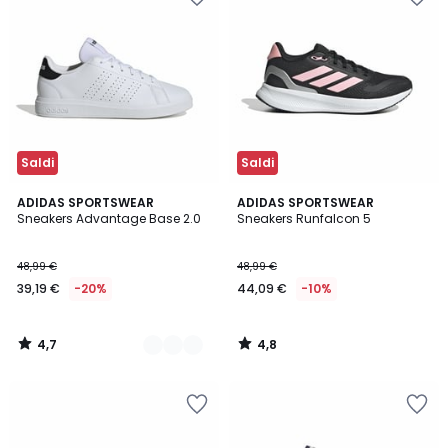
Saldi
Saldi
4,7
4,8
4
ADIDAS SPORTSWEAR
ADIDAS SPORTSWEAR
/ 5
/ 5
Sneakers Advantage Base 2.0
Sneakers Runfalcon 5
Colori
48,99 €
48,99 €
39,19 €
-20%
44,09 €
-10%
4,7
4,8
/
/
5
5