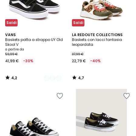
Saldi
Saldi
4,2
4,7
2
VANS
LA REDOUTE COLLECTIONS
/ 5
/ 5
Baskets patta a strappo UY Old
Baskets con lacci fantasia
Colori
Skool V
leopardata
a partire da
59,99 €
37,99 €
41,99 €
-30%
22,79 €
-40%
4,2
4,7
/
/
5
5