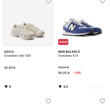
Saldi
5
4,2
ASICS
2
NEW BALANCE
/
/ 5
Sneakers Gel-1130
Sneakers 574
Colori
5
92,99 €
100,00 €
90,00 €
-10%
5
4,2
/
/
5
5