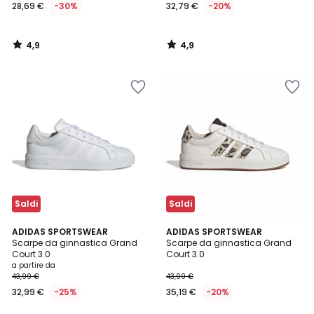
28,69 €
-30%
32,79 €
-20%
4,9
4,9
/
/
5
5
Saldi
Saldi
4,9
4,8
4
ADIDAS SPORTSWEAR
ADIDAS SPORTSWEAR
/ 5
/ 5
Scarpe da ginnastica Grand
Scarpe da ginnastica Grand
Colori
Court 3.0
Court 3.0
a partire da
43,99 €
43,99 €
32,99 €
-25%
35,19 €
-20%