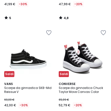
41,99 €
-30%
47,99 €
-20%
5
4,8
/
/
5
5
Saldi
Saldi
4,3
4,9
VANS
CONVERSE
/ 5
/ 5
Scarpe da ginnastica SK8-Mid
Scarpe da ginnastica Chuck
Reissue V
Taylor Move Canvas Color
60,00 €
65,99 €
42,00 €
-30%
52,79 €
-20%