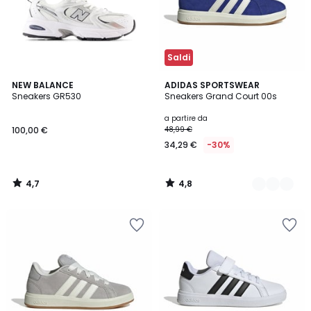
Saldi
4,7
4,8
NEW BALANCE
7
ADIDAS SPORTSWEAR
/ 5
/ 5
Sneakers GR530
Sneakers Grand Court 00s
Colori
a partire da
100,00 €
48,99 €
34,29 €
-30%
4,7
4,8
/
/
5
5