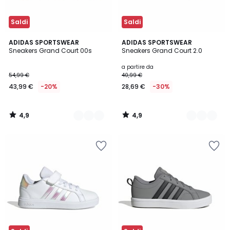
Saldi
Saldi
4,9
4,9
6
ADIDAS SPORTSWEAR
2
ADIDAS SPORTSWEAR
/ 5
/ 5
Sneakers Grand Court 00s
Sneakers Grand Court 2.0
Colori
Colori
a partire da
54,99 €
40,99 €
43,99 €
-20%
28,69 €
-30%
4,9
4,9
/
/
5
5