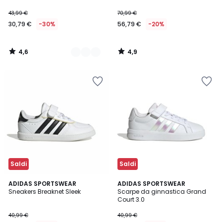
43,99 €
70,99 €
30,79 €
-30%
56,79 €
-20%
4,6
4,9
/
/
5
5
Saldi
Saldi
4,9
4,9
ADIDAS SPORTSWEAR
ADIDAS SPORTSWEAR
/ 5
/ 5
Sneakers Breaknet Sleek
Scarpe da ginnastica Grand
Court 3.0
40,99 €
40,99 €