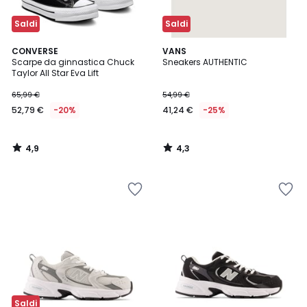
Saldi
Saldi
4,9
4,3
CONVERSE
VANS
/ 5
/ 5
Scarpe da ginnastica Chuck
Sneakers AUTHENTIC
Taylor All Star Eva Lift
65,99 €
54,99 €
52,79 €
-20%
41,24 €
-25%
4,9
4,3
/
/
5
5
Saldi