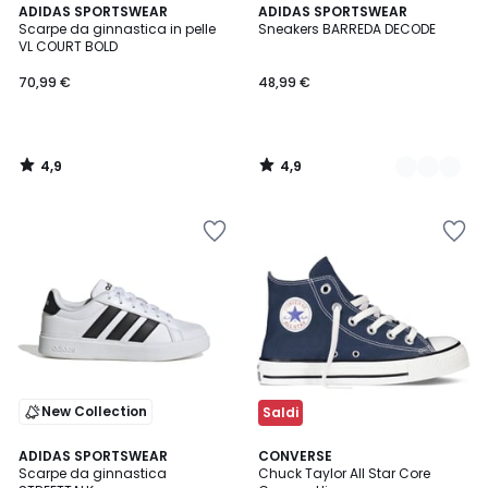
4,9
4,9
ADIDAS SPORTSWEAR
2
ADIDAS SPORTSWEAR
/ 5
/ 5
Scarpe da ginnastica in pelle
Sneakers BARREDA DECODE
Colori
VL COURT BOLD
70,99 €
48,99 €
4,9
4,9
/
/
5
5
New Collection
Saldi
4,7
ADIDAS SPORTSWEAR
CONVERSE
/ 5
Scarpe da ginnastica
Chuck Taylor All Star Core