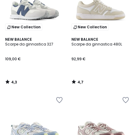
New Collection
New Collection
4,3
4,7
NEW BALANCE
NEW BALANCE
/ 5
/ 5
Scarpe da ginnastica 327
Scarpe da ginnastica 480L
109,00 €
92,99 €
4,3
4,7
/
/
5
5