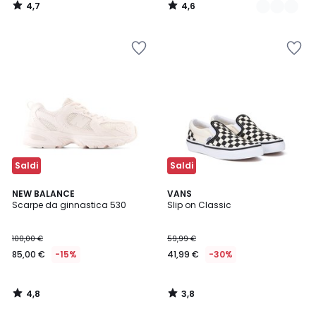
4,7
4,6
€
/
/
5
5
15%
di
sconto
applicato.
Saldi
Saldi
4,8
3,8
NEW BALANCE
VANS
/ 5
/ 5
Scarpe da ginnastica 530
Slip on Classic
100,00 €
59,99 €
85,00 €
-15%
41,99 €
-30%
4,8
3,8
/
/
5
5