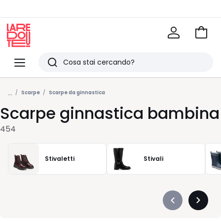
Vai
al
La
carrel
Redoute
Menu
Ricerca
Ultimi
...
articoli
Scarpe
Scarpe da ginnastica
Scarpe ginnastica bambina
visti
454
Stivaletti
Stivali
Précédent
Suivan
-
-