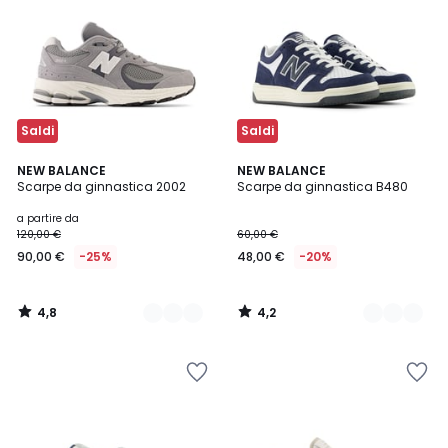
Saldi
Saldi
4,8
4,2
3
NEW BALANCE
2
NEW BALANCE
/ 5
/ 5
Scarpe da ginnastica 2002
Scarpe da ginnastica B480
Colori
Colori
a partire da
120,00 €
60,00 €
90,00 €
-25%
48,00 €
-20%
4,8
4,2
/
/
5
5