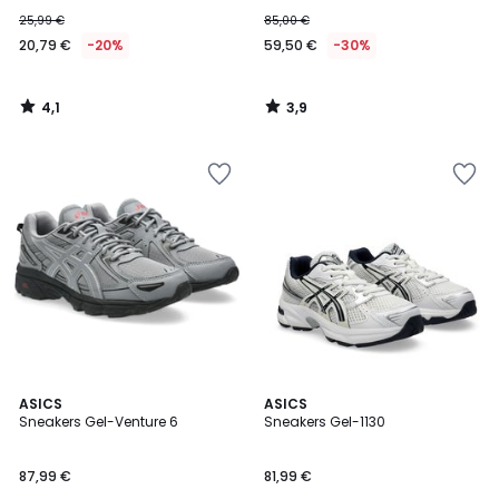
25,99 €
85,00 €
20,79 €
-20%
59,50 €
-30%
4,1
3,9
/
/
5
5
4,9
4,6
ASICS
ASICS
/ 5
/ 5
Sneakers Gel-Venture 6
Sneakers Gel-1130
87,99 €
81,99 €