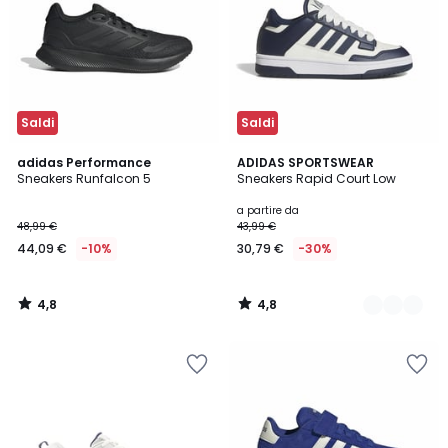
Saldi
Saldi
4,8
4,8
adidas Performance
3
ADIDAS SPORTSWEAR
/ 5
/ 5
Sneakers Runfalcon 5
Sneakers Rapid Court Low
Colori
a partire da
48,99 €
43,99 €
44,09 €
-10%
30,79 €
-30%
4,8
4,8
/
/
5
5