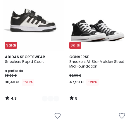
Saldi
Saldi
4,8
5
2
ADIDAS SPORTSWEAR
CONVERSE
/ 5
/
Sneakers Rapid Court
Sneakers All Star Malden Street
Colori
5
Mid Foundation
a partire da
38,00 €
59,99 €
30,40 €
-20%
47,99 €
-20%
4,8
5
/
/
5
5