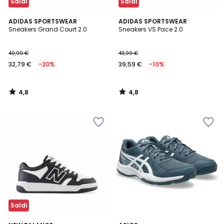
Saldi
Saldi
4,8
4,8
ADIDAS SPORTSWEAR
ADIDAS SPORTSWEAR
/ 5
/ 5
Sneakers Grand Court 2.0
Sneakers VS Pace 2.0
40,99 €
43,99 €
32,79 €
-20%
39,59 €
-10%
4,8
4,8
/
/
5
5
Saldi