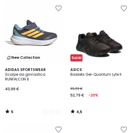
New Collection
Saldi
5
4,5
2
ADIDAS SPORTSWEAR
ASICS
/
/ 5
Scarpe da ginnastica
Baskets Gel-Quantum Lyte II
Colori
5
RUNFALCON 6
43,99 €
65,99 €
52,79 €
-20%
5
4,5
/
/
5
5