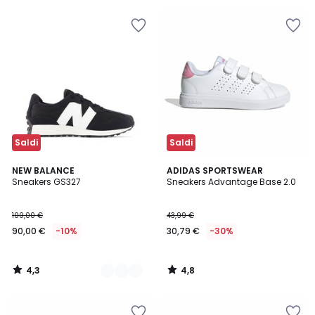
Saldi
Saldi
4,3
4,8
2
NEW BALANCE
ADIDAS SPORTSWEAR
/ 5
/ 5
Sneakers GS327
Sneakers Advantage Base 2.0
Colori
100,00 €
43,99 €
90,00 €
-10%
30,79 €
-30%
4,3
4,8
/
/
5
5