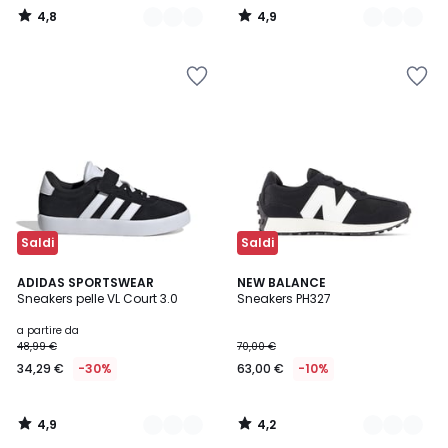
4,8
4,9
/
/
5
5
Saldi
Saldi
4,9
4,2
6
ADIDAS SPORTSWEAR
2
NEW BALANCE
/ 5
/ 5
Sneakers pelle VL Court 3.0
Sneakers PH327
Colori
Colori
a partire da
48,99 €
70,00 €
34,29 €
-30%
63,00 €
-10%
4,9
4,2
/
/
5
5