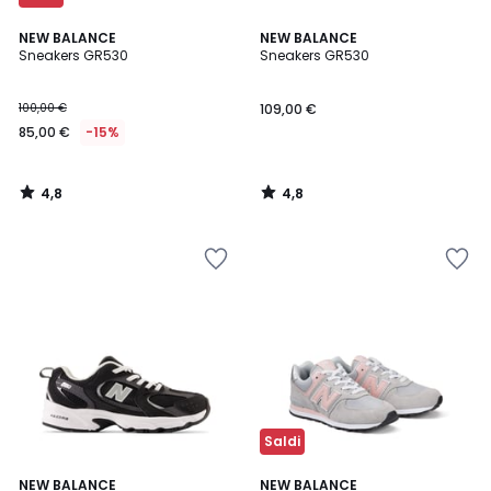
4,8
4,8
NEW BALANCE
NEW BALANCE
/ 5
/ 5
Sneakers GR530
Sneakers GR530
100,00 €
109,00 €
85,00 €
-15%
4,8
4,8
/
/
5
5
Saldi
4,7
4,3
NEW BALANCE
NEW BALANCE