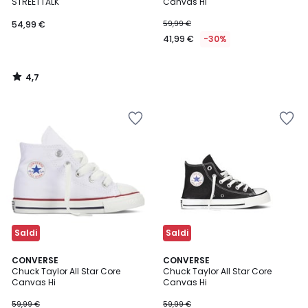
STREETTALK
Canvas Hi
54,99 €
59,99 €
41,99 €
-30%
4,7
/
5
Saldi
Saldi
5
4,8
CONVERSE
CONVERSE
/
/ 5
Chuck Taylor All Star Core
Chuck Taylor All Star Core
5
Canvas Hi
Canvas Hi
59,99 €
59,99 €