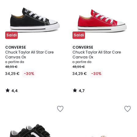
Saldi
Saldi
4,4
4,7
CONVERSE
CONVERSE
/ 5
/ 5
Chuck Taylor All Star Core
Chuck Taylor All Star Core
Canvas Ox
Canvas Ox
a partire da
a partire da
48,99 €
48,99 €
34,29 €
-30%
34,29 €
-30%
4,4
4,7
/
/
5
5