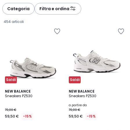
défiler
défiler
à
à
Categoria
Filtra e ordina
gauche
droite
454 articoli
Saldi
Saldi
4,7
4,6
NEW BALANCE
2
NEW BALANCE
/ 5
/ 5
Sneakers PZ530
Sneakers PZ530
Colori
59,50
a partire da
70,00 €
70,00 €
€
59,50 €
-15%
59,50 €
-15%
Invece
di
70,00