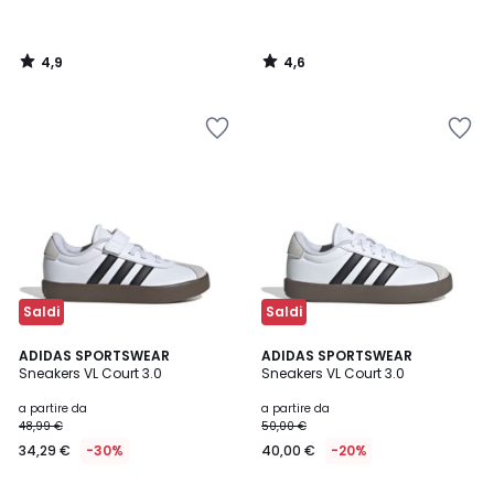
4,9
4,6
/
/
5
5
Saldi
Saldi
4,8
4,9
3
ADIDAS SPORTSWEAR
3
ADIDAS SPORTSWEAR
/ 5
/ 5
Sneakers VL Court 3.0
Sneakers VL Court 3.0
Colori
Colori
a partire da
a partire da
48,99 €
50,00 €
34,29 €
-30%
40,00 €
-20%