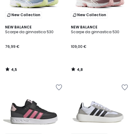
New Collection
New Collection
4,5
4,8
NEW BALANCE
NEW BALANCE
/ 5
/ 5
Scarpe da ginnastica 530
Scarpe da ginnastica 530
76,99 €
109,00 €
4,5
4,8
/
/
5
5