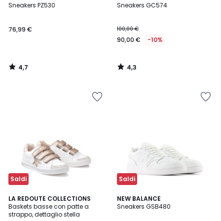
/ 5
/ 5
Sneakers PZ530
Sneakers GC574
76,99 €
100,00 €
90,00 €
-10%
4,7
4,3
/
/
5
5
Saldi
Saldi
4,1
3,9
LA REDOUTE COLLECTIONS
NEW BALANCE
/ 5
/ 5
Baskets basse con patte a
Sneakers GSB480
strappo, dettaglio stella