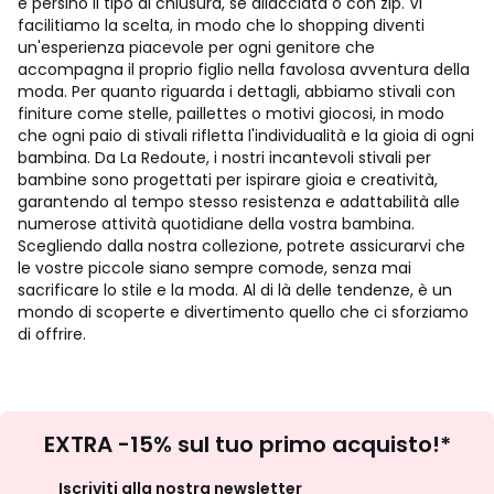
e persino il tipo di chiusura, se allacciata o con zip. Vi
facilitiamo la scelta, in modo che lo shopping diventi
un'esperienza piacevole per ogni genitore che
accompagna il proprio figlio nella favolosa avventura della
moda. Per quanto riguarda i dettagli, abbiamo stivali con
finiture come stelle, paillettes o motivi giocosi, in modo
che ogni paio di stivali rifletta l'individualità e la gioia di ogni
bambina. Da La Redoute, i nostri incantevoli stivali per
bambine sono progettati per ispirare gioia e creatività,
garantendo al tempo stesso resistenza e adattabilità alle
numerose attività quotidiane della vostra bambina.
Scegliendo dalla nostra collezione, potrete assicurarvi che
le vostre piccole siano sempre comode, senza mai
sacrificare lo stile e la moda. Al di là delle tendenze, è un
mondo di scoperte e divertimento quello che ci sforziamo
di offrire.
Iscrizione
EXTRA -15% sul tuo primo acquisto!*
newsletter
Iscriviti alla nostra newsletter