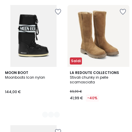
5
40%
di
sconto
applicato.
Saldi
2
MOON BOOT
LA REDOUTE COLLECTIONS
Moonboots Icon nylon
Stivali chunky in pelle
Colori
scamosciata
144,00 €
69,99 €
41,99 €
-40%