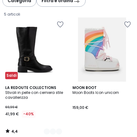
Categoria
Filtra e ordina
gauche
droite
5 articoli
Saldi
4,4
2
LA REDOUTE COLLECTIONS
MOON BOOT
/ 5
Stivali in pelle con cerniera stile
Moon Boots Icon unicorn
Colori
cavallerizza
41,99
69,99 €
159,00 €
€
41,99 €
-40%
Invece
di
69,99
4,4
€
/