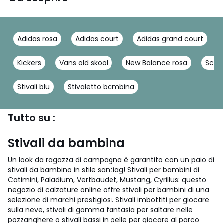
Adidas rosa
Adidas court
Adidas grand court
Kickers
Vans old skool
New Balance rosa
Scar
Stivali blu
Stivaletto bambina
Tutto su :
Stivali da bambina
Un look da ragazza di campagna è garantito con un paio di
stivali da bambino in stile santiag! Stivali per bambini di
Catimini, Paladium, Vertbaudet, Mustang, Cyrillus: questo
negozio di calzature online offre stivali per bambini di una
selezione di marchi prestigiosi. Stivali imbottiti per giocare
sulla neve, stivali di gomma fantasia per saltare nelle
pozzanghere o stivali bassi in pelle per giocare al parco