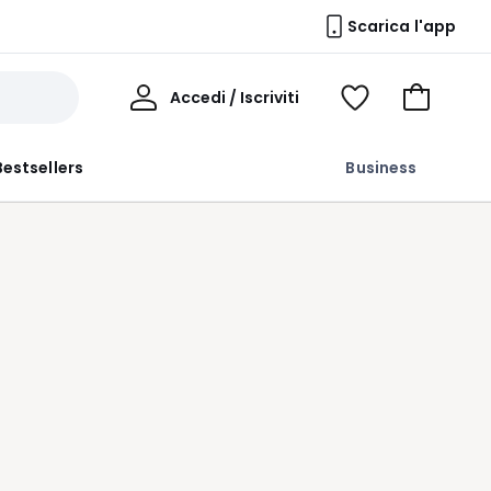
Scarica l'app
Il
Accedi / Iscriviti
Voir
Vai
Mio
ma
al
Profilo
wishlist
carrello
Bestsellers
Business