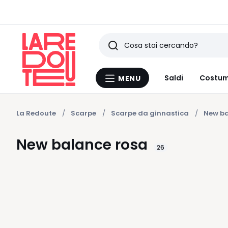
Ricerca
Ultimi
Saldi
Costum
MENU
Menu
articoli
La
Redoute
visti
La Redoute
Scarpe
Scarpe da ginnastica
New ba
New balance rosa
26