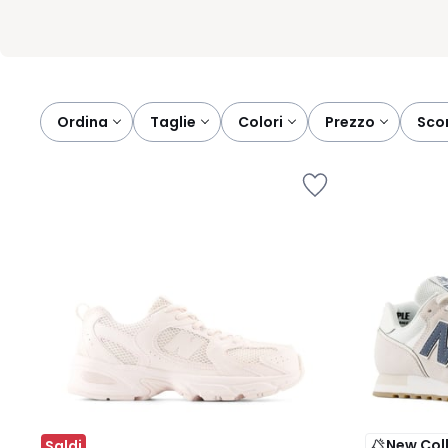
Ordina
taglie
colori
prezzo
sco
New Col
Saldi