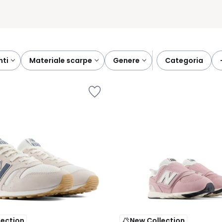
nti
materiale scarpe
genere
categoria
lection
New Collection