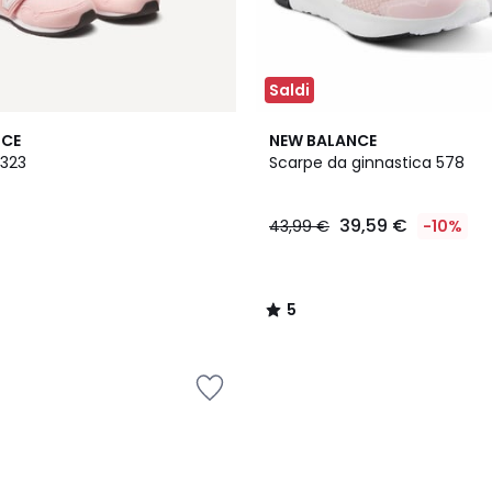
Saldi
5
NCE
NEW BALANCE
/
V323
Scarpe da ginnastica 578
5
39,59 €
43,99 €
-10%
5
/
5