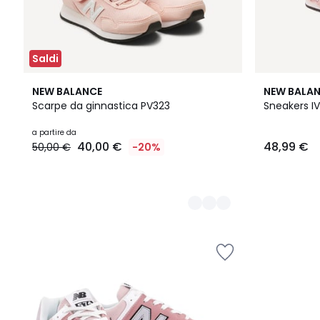
Saldi
3
NEW BALANCE
NEW BALA
Colori
Scarpe da ginnastica PV323
Sneakers I
a partire da
40,00 €
48,99 €
50,00 €
-20%