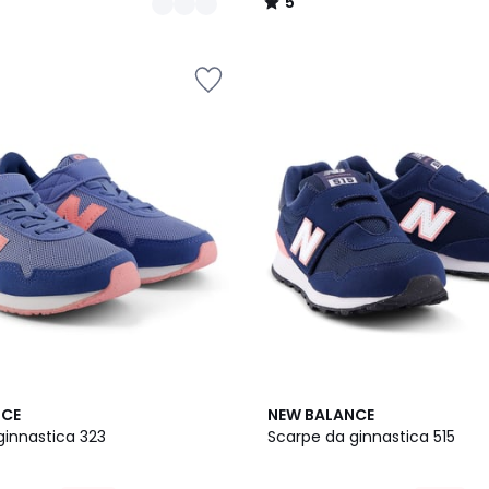
5
/
5
NCE
NEW BALANCE
ginnastica 323
Scarpe da ginnastica 515