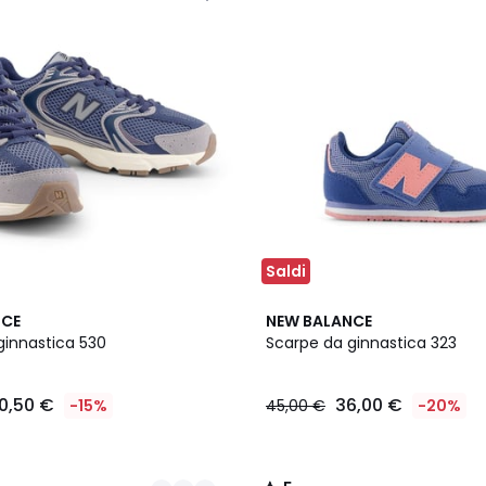
Saldi
5
NCE
NEW BALANCE
/
ginnastica 530
Scarpe da ginnastica 323
5
10,50 €
36,00 €
-15%
45,00 €
-20%