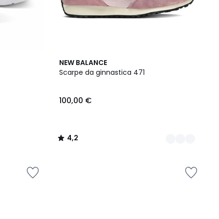
2
4,2
NEW BALANCE
Colori
/ 5
Scarpe da ginnastica 471
100,00 €
4,2
/
5