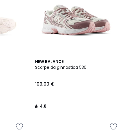
4,8
NEW BALANCE
/ 5
Scarpe da ginnastica 530
109,00 €
4,8
/
5