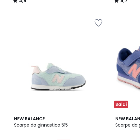
4,6
4,7
/
/
5
5
Saldi
2
5
NEW BALANCE
NEW BALA
Colori
/
Scarpe da ginnastica 515
Scarpe da 
5