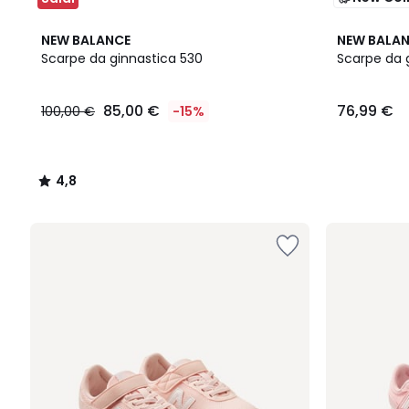
4,8
NEW BALANCE
NEW BALA
/ 5
Scarpe da ginnastica 530
Scarpe da 
85,00
85,00 €
76,99 €
100,00 €
-15%
€
Invece
di
100,00
4,8
€
/
15%
5
di
sconto
applicato.