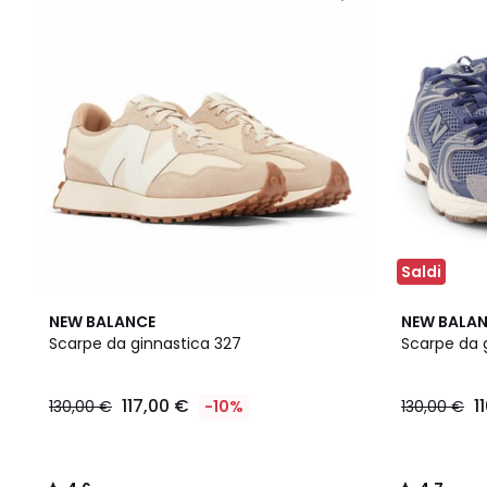
Saldi
4,6
3
4,7
NEW BALANCE
NEW BALA
/ 5
Colori
/ 5
Scarpe da ginnastica 327
Scarpe da 
117,00 €
1
130,00 €
-10%
130,00 €