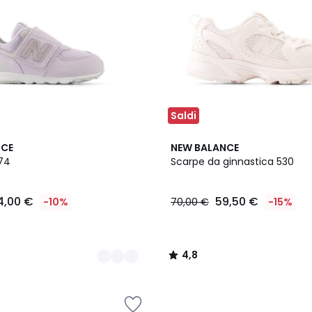
Saldi
4,8
NCE
NEW BALANCE
/ 5
74
Scarpe da ginnastica 530
4,00 €
59,50 €
-10%
70,00 €
-15%
4,8
/
5