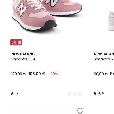
Saldi
3
5
2
3,4
NEW BALANCE
NEW BALA
Colori
/
Colori
/ 5
Sneakers 574
Sneakers 5
5
108,00 €
5
120,00 €
-10%
60,00 €
5
3,4
/
/
5
5