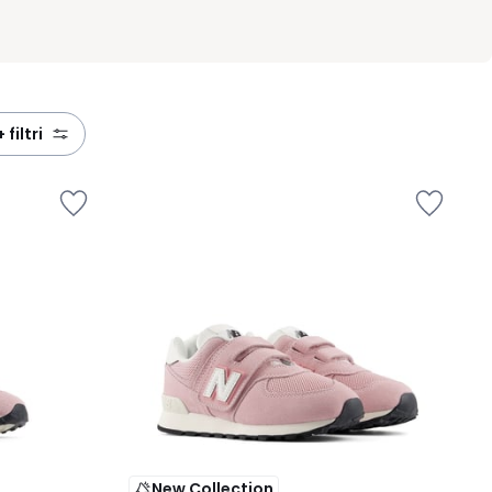
+ filtri
New Collection