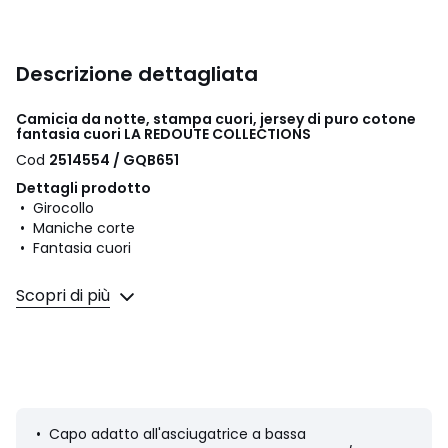
Descrizione dettagliata
Camicia da notte, stampa cuori, jersey di puro cotone
fantasia cuori LA REDOUTE COLLECTIONS
Cod
2514554 / GQB651
Dettagli prodotto
• Girocollo
• Maniche corte
• Fantasia cuori
Composizione e Manutenzione
Scopri di più
• 100% cotone
• Cotone riciclato almeno al 20%
• Temperatura di lavaggio 40° ciclo delicato
Scheda prodotto relativa alle qualità e caratteristiche
• Capo adatto all'asciugatrice a bassa