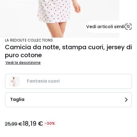
Vedi articoli simili
LA REDOUTE COLLECTIONS
Camicia da notte, stampa cuori, jersey di
puro cotone
Vedi la descrizione
Fantasia cuori
Taglia
18,19
18,19 €
€
25,99 €
-30%
Invece
di