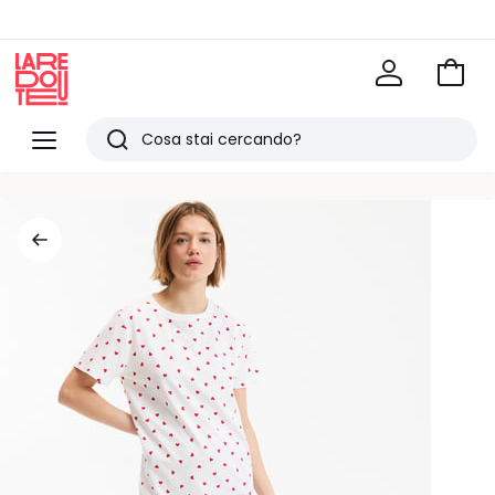
Vai
al
La
carrel
Redoute
Menu
Ricerca
Ultimi
articoli
visti