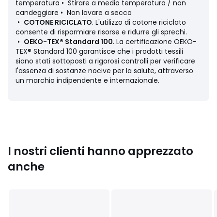
ambientali
temperatura • Stirare a media temperatura / non
• Origine della produzione (tessitura, tintura, sartoria):
candeggiare • Non lavare a secco
Bangladesh
•
COTONE RICICLATO
. L'utilizzo di cotone riciclato
Ultimo aggiornamento delle informazioni: 11/03/2026
consente di risparmiare risorse e ridurre gli sprechi.
•
OEKO-TEX® Standard 100
. La certificazione OEKO-
Colori
Fantasia cuori
TEX® Standard 100 garantisce che i prodotti tessili
Taglie
XS, S, M, L, XL, XXL
siano stati sottoposti a rigorosi controlli per verificare
l'assenza di sostanze nocive per la salute, attraverso
un marchio indipendente e internazionale.
I nostri clienti hanno apprezzato
anche