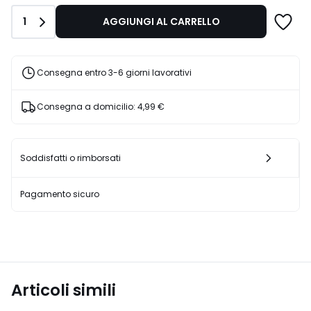
25,99
Quantità
1
AGGIUNGI AL CARRELLO
€
30%
di
sconto
Consegna entro 3-6 giorni lavorativi
applicato.
Consegna a domicilio:
4,99 €
Soddisfatti o rimborsati
Pagamento sicuro
Articoli simili