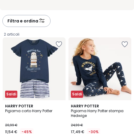
Filtra e ordina
2 articoli
Saldi
Saldi
3
4,3
HARRY POTTER
HARRY POTTER
/
/ 5
Pigiama corto Harry Potter
Pigiama Harry Potter stampa
5
Hedwige
11,54
20,99 €
24,99 €
€
11,54 €
-45%
17,49 €
-30%
Invece