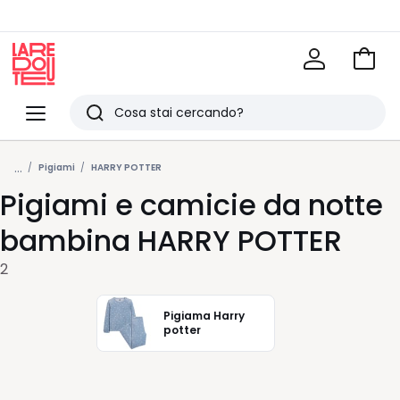
Vai
al
La
carrel
Redoute
Menu
Ricerca
Ultimi
...
articoli
Pigiami
HARRY POTTER
Pigiami e camicie da notte
visti
bambina HARRY POTTER
2
Pigiama Harry
potter