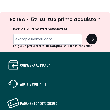
Iscrizione
EXTRA -15% sul tuo primo acquisto!*
newsletter
Iscriviti alla nostra newsletter
OK
Hai già un profilo cliente?
Clicca qui
e iscriviti alla newsletter.
CONSEGNA AL PIANO*
AIUTO E CONTATTI
PAGAMENTO 100% SICURO