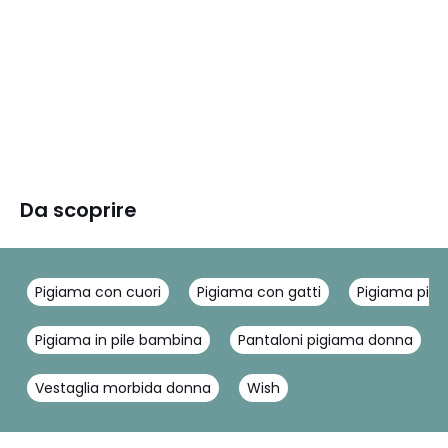
Da scoprire
Pigiama con cuori
Pigiama con gatti
Pigiama pile
Pigiama in pile bambina
Pantaloni pigiama donna
Vestaglia morbida donna
Wish