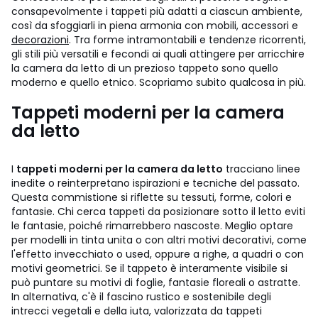
consapevolmente i tappeti più adatti a ciascun ambiente,
così da sfoggiarli in piena armonia con mobili, accessori e
decorazioni
. Tra forme intramontabili e tendenze ricorrenti,
gli stili più versatili e fecondi ai quali attingere per arricchire
la camera da letto di un prezioso tappeto sono quello
moderno e quello etnico. Scopriamo subito qualcosa in più.
Tappeti moderni per la camera
da letto
I
tappeti moderni per la camera da letto
tracciano linee
inedite o reinterpretano ispirazioni e tecniche del passato.
Questa commistione si riflette su tessuti, forme, colori e
fantasie. Chi cerca tappeti da posizionare sotto il letto eviti
le fantasie, poiché rimarrebbero nascoste. Meglio optare
per modelli in tinta unita o con altri motivi decorativi, come
l'effetto invecchiato o used, oppure a righe, a quadri o con
motivi geometrici. Se il tappeto è interamente visibile si
può puntare su motivi di foglie, fantasie floreali o astratte.
In alternativa, c'è il fascino rustico e sostenibile degli
intrecci vegetali e della iuta, valorizzata da tappeti