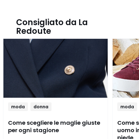
Consigliato da La
Redoute
moda
donna
moda
Come scegliere le maglie giuste
Come sc
per ogni stagione
uomo in
piede