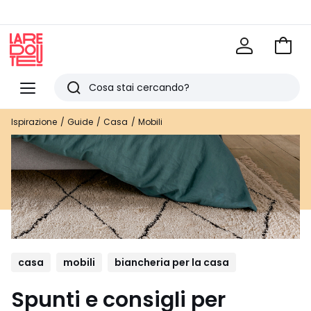
Vai
al
La
carrel
Redoute
Menu
Ricerca
Ultimi
Ispirazione
Guide
Casa
Mobili
articoli
visti
casa
mobili
biancheria per la casa
Spunti e consigli per