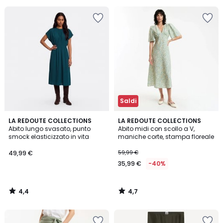
Saldi
4,4
4,7
LA REDOUTE COLLECTIONS
LA REDOUTE COLLECTIONS
/ 5
/ 5
Abito lungo svasato, punto
Abito midi con scollo a V,
smock elasticizzato in vita
maniche corte, stampa floreale
49,99 €
59,99 €
35,99 €
-40%
4,4
4,7
/
/
5
5