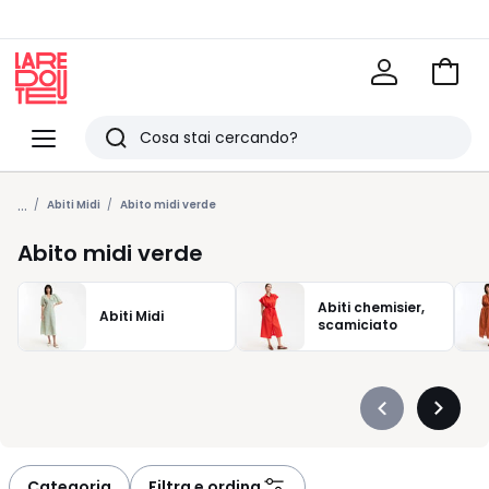
Vai
al
La
carrel
Redoute
Menu
Ricerca
Ultimi
...
articoli
Abiti Midi
Abito midi verde
visti
Abito midi verde
Abiti chemisier,
Abiti Midi
scamiciato
Précédent
Suivan
-
-
défiler
défiler
à
à
Categoria
Filtra e ordina