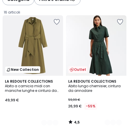
gauche
droite
16 articoli
New Collection
Outlet
4,5
2
LA REDOUTE COLLECTIONS
2
LA REDOUTE COLLECTIONS
/ 5
Abito a camicia midi con
Abito lungo chemisier, cintura
Colori
Colori
maniche lunghe e cintura da
da annodare
49,99
annodare
49,99 €
59,99 €
€.
26,99 €
-55%
4,5
/
5