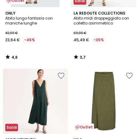
Outlet
Saldi
4,6
3,7
ONLY
LA REDOUTE COLLECTIONS
/ 5
/ 5
Abito lungo fantasia con
Abito midi drappeggiato con
maniche lunghe
colletto asimmetrico
42,99 €
69,99 €
23,64 €
-45%
45,49 €
-35%
4,6
3,7
/
/
5
5
Outlet
Saldi