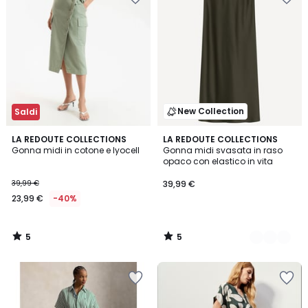
New Collection
Saldi
5
5
LA REDOUTE COLLECTIONS
3
LA REDOUTE COLLECTIONS
/
/
Gonna midi in cotone e lyocell
Gonna midi svasata in raso
Colori
5
5
opaco con elastico in vita
39,99 €
39,99 €
23,99 €
-40%
5
5
/
/
5
5