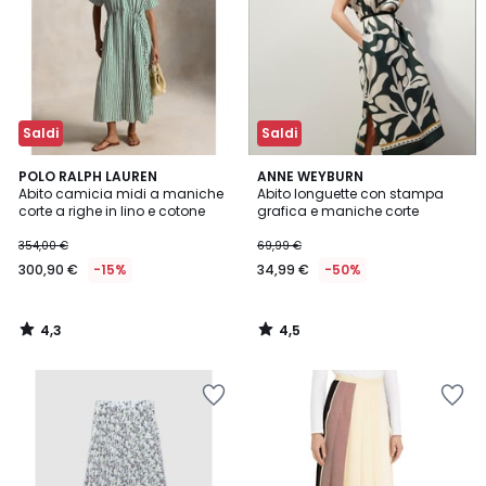
Saldi
Saldi
4,3
4,5
POLO RALPH LAUREN
ANNE WEYBURN
/ 5
/ 5
Abito camicia midi a maniche
Abito longuette con stampa
corte a righe in lino e cotone
grafica e maniche corte
354,00 €
69,99 €
300,90 €
-15%
34,99 €
-50%
4,3
4,5
/
/
5
5