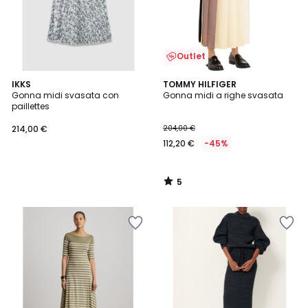
Outlet
5
IKKS
TOMMY HILFIGER
/
Gonna midi svasata con
Gonna midi a righe svasata
5
paillettes
214,00 €
204,00 €
112,20 €
-45%
5
/
5