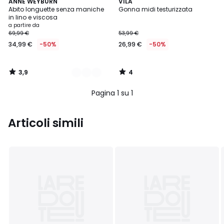
3,9
4
2
ANNE WEYBURN
VILA
/ 5
/
Abito longuette senza maniche
Gonna midi testurizzata
Colori
5
in lino e viscosa
a partire da
69,99 €
53,99 €
34,99 €
-50%
26,99 €
-50%
3,9
4
/
/
5
5
Pagina 1 su 1
Articoli simili