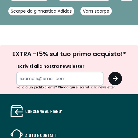
Scarpe da ginnastica Adidas
Vans scarpe
Iscrizione
EXTRA -15% sul tuo primo acquisto!*
newsletter
Iscriviti alla nostra newsletter
OK
Hai già un profilo cliente?
Clicca qui
e iscriviti alla newsletter.
CONSEGNA AL PIANO*
AIUTO E CONTATTI