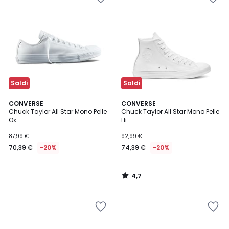
Saldi
Saldi
4,7
CONVERSE
CONVERSE
/ 5
Chuck Taylor All Star Mono Pelle
Chuck Taylor All Star Mono Pelle
Ox
Hi
87,99 €
92,99 €
70,39 €
-20%
74,39 €
-20%
4,7
/
5