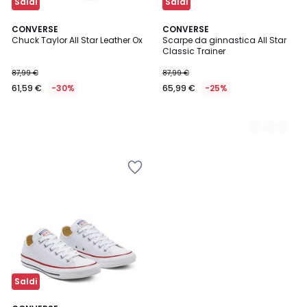
Saldi
Saldi
CONVERSE
3
CONVERSE
Chuck Taylor All Star Leather Ox
Scarpe da ginnastica All Star
Colori
Classic Trainer
87,99 €
87,99 €
61,59 €
-30%
65,99 €
-25%
Saldi