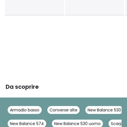
Da scoprire
Armadio basso
Converse alte
New Balance 530
New Balance 574
New Balance 530 uomo
Scarpe 