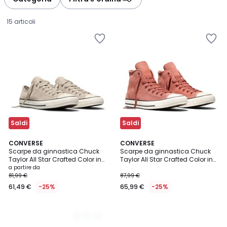
gauche
droite
15 articoli
Saldi
Saldi
2
CONVERSE
CONVERSE
Scarpe da ginnastica Chuck
Scarpe da ginnastica Chuck
Colori
Taylor All Star Crafted Color in
Taylor All Star Crafted Color in
Prezzo
pelle
pelle
a partire da
81,99 €
87,99 €
a
61,49 €
-25%
65,99 €
-25%
partire
da
61,49
€