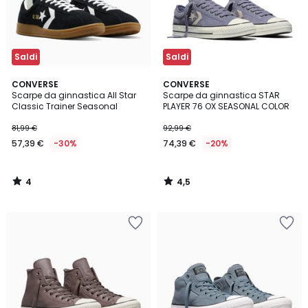
Saldi
Saldi
4
4,5
CONVERSE
CONVERSE
/
/ 5
Scarpe da ginnastica All Star
Scarpe da ginnastica STAR
5
Classic Trainer Seasonal
PLAYER 76 OX SEASONAL COLOR
81,99 €
92,99 €
57,39 €
-30%
74,39 €
-20%
4
4,5
/
/
5
5