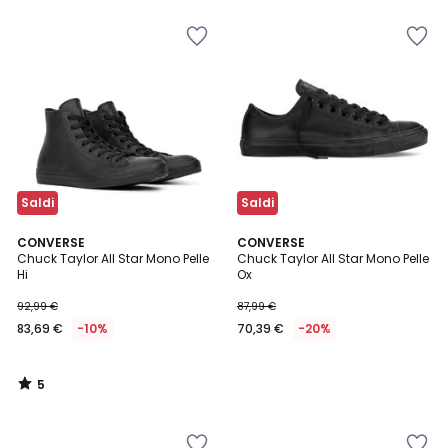
Invece
di
81,99
€
25%
di
sconto
applicato.
Saldi
Saldi
5
CONVERSE
CONVERSE
/
Chuck Taylor All Star Mono Pelle
Chuck Taylor All Star Mono Pelle
5
Hi
Ox
92,99 €
87,99 €
83,69 €
-10%
70,39 €
-20%
5
/
5