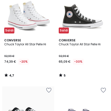
Saldi
Saldi
4,7
5
CONVERSE
CONVERSE
/ 5
/
Chuck Taylor All Star Pelle Hi
Chuck Taylor All Star Pelle Hi
5
92,99 €
92,99 €
74,39 €
-20%
65,09 €
-30%
4,7
5
/
/
5
5