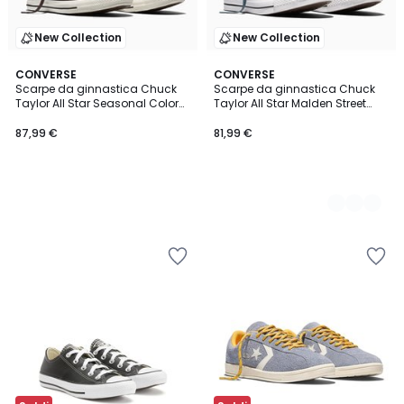
New Collection
New Collection
CONVERSE
2
CONVERSE
Scarpe da ginnastica Chuck
Scarpe da ginnastica Chuck
Colori
Taylor All Star Seasonal Color
Taylor All Star Malden Street
Leather
Seasonal Color Canvas
87,99 €
81,99 €