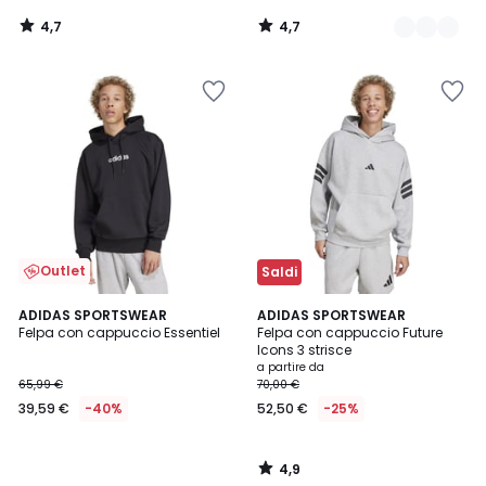
4,7
4,7
/
/
5
5
Outlet
Saldi
4,9
ADIDAS SPORTSWEAR
ADIDAS SPORTSWEAR
/ 5
Felpa con cappuccio Essentiel
Felpa con cappuccio Future
Icons 3 strisce
a partire da
65,99 €
70,00 €
39,59 €
-40%
52,50 €
-25%
4,9
/