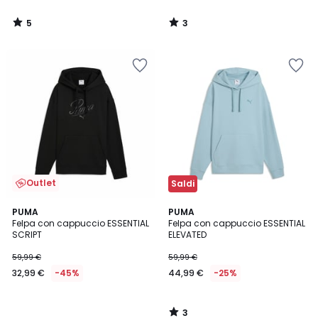
5
3
/
/
5
5
Outlet
Saldi
3
PUMA
PUMA
/
Felpa con cappuccio ESSENTIAL
Felpa con cappuccio ESSENTIAL
5
SCRIPT
ELEVATED
59,99 €
59,99 €
32,99 €
-45%
44,99 €
-25%
3
/