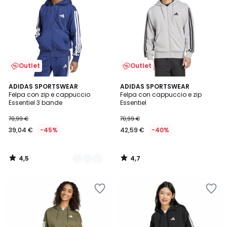
Outlet
Outlet
4,5
4,7
2
ADIDAS SPORTSWEAR
ADIDAS SPORTSWEAR
/ 5
/ 5
Felpa con zip e cappuccio
Felpa con cappuccio e zip
Colori
Essentiel 3 bande
Essentiel
70,99 €
70,99 €
39,04 €
-45%
42,59 €
-40%
4,5
4,7
/
/
5
5