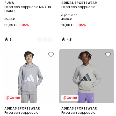
5
4,8
2
PUMA
ADIDAS SPORTSWEAR
/
/ 5
Felpa con cappuccio MADE IN
Felpa con cappuccio
Colori
5
FRANCE
a partire da
85,99 €
40,00 €
55,89 €
-35%
26,00 €
-35%
5
4,8
/
/
5
5
Outlet
Outlet
4,8
4,8
ADIDAS SPORTSWEAR
ADIDAS SPORTSWEAR
/ 5
/ 5
Felpa con cappuccio
Felpa con cappuccio