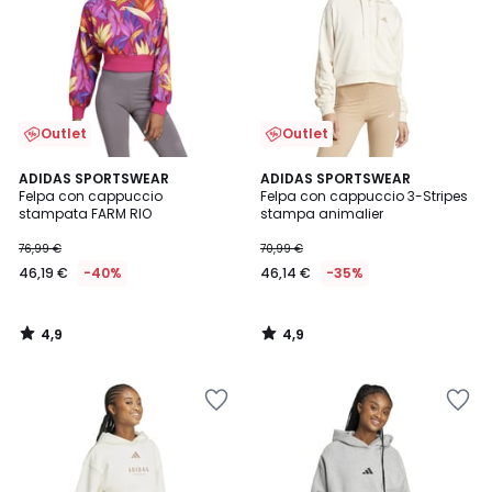
Outlet
Outlet
4,9
4,9
ADIDAS SPORTSWEAR
ADIDAS SPORTSWEAR
/ 5
/ 5
Felpa con cappuccio
Felpa con cappuccio 3-Stripes
stampata FARM RIO
stampa animalier
76,99 €
70,99 €
46,19 €
-40%
46,14 €
-35%
4,9
4,9
/
/
5
5