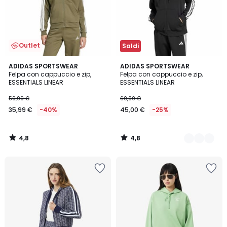
Outlet
Saldi
4,8
4,8
ADIDAS SPORTSWEAR
2
ADIDAS SPORTSWEAR
/ 5
/ 5
Felpa con cappuccio e zip,
Felpa con cappuccio e zip,
Colori
ESSENTIALS LINEAR
ESSENTIALS LINEAR
59,99 €
60,00 €
35,99 €
-40%
45,00 €
-25%
4,8
4,8
/
/
5
5