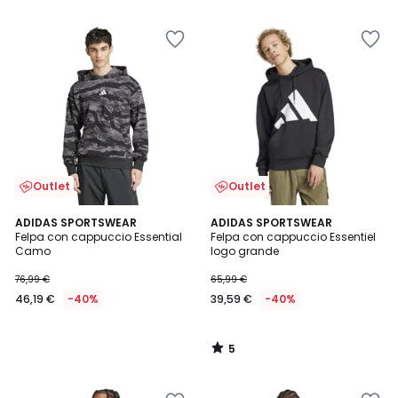
5
Outlet
Outlet
5
ADIDAS SPORTSWEAR
ADIDAS SPORTSWEAR
/
Felpa con cappuccio Essential
Felpa con cappuccio Essentiel
5
Camo
logo grande
76,99 €
65,99 €
46,19 €
-40%
39,59 €
-40%
5
/
5