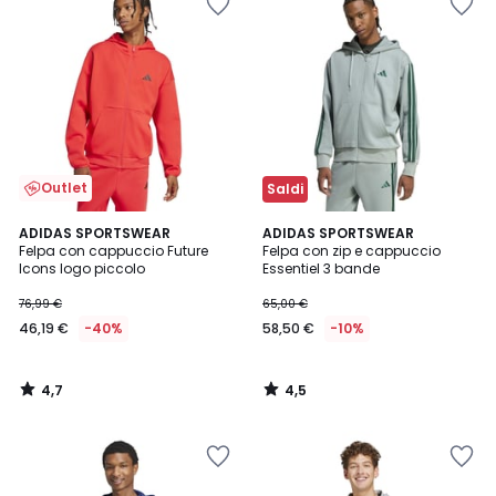
Outlet
Saldi
4,7
4,5
ADIDAS SPORTSWEAR
ADIDAS SPORTSWEAR
/ 5
/ 5
Felpa con cappuccio Future
Felpa con zip e cappuccio
Icons logo piccolo
Essentiel 3 bande
76,99 €
65,00 €
46,19 €
-40%
58,50 €
-10%
4,7
4,5
/
/
5
5