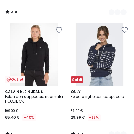
4,8
/
5
Outlet
Saldi
5
4,8
CALVIN KLEIN JEANS
2
ONLY
/
/ 5
Felpa con cappuccio ricamata
Felpa a righe con cappuccio
Colori
5
HOODIE CK
109,00 €
39,99 €
65,40 €
-40%
29,99 €
-25%