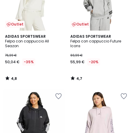
Outlet
Outlet
4,8
4,7
ADIDAS SPORTSWEAR
ADIDAS SPORTSWEAR
/ 5
/ 5
Felpa con cappuccio All
Felpa con cappuccio Future
Seazon
Icons
76,99 €
69,99 €
50,04 €
-35%
55,99 €
-20%
4,8
4,7
/
/
5
5