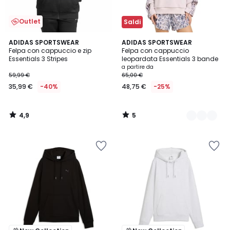
Outlet
Saldi
4,9
5
ADIDAS SPORTSWEAR
2
ADIDAS SPORTSWEAR
/ 5
/
Felpa con cappuccio e zip
Felpa con cappuccio
Colori
5
Essentials 3 Stripes
leopardata Essentials 3 bande
a partire da
59,99 €
65,00 €
35,99 €
-40%
48,75 €
-25%
4,9
5
/
/
5
5