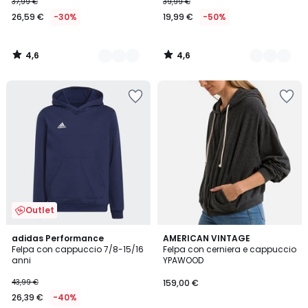
37,99 €
39,99 €
26,59 €
-30%
19,99 €
-50%
4,6
4,6
/
/
5
5
Outlet
4,8
adidas Performance
2
AMERICAN VINTAGE
/ 5
Felpa con cappuccio 7/8-15/16
Felpa con cerniera e cappuccio
Colori
anni
YPAWOOD
43,99 €
159,00 €
26,39 €
-40%