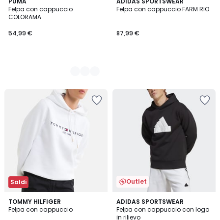
2
PUMA
ADIDAS SPORTSWEAR
Felpa con cappuccio
Felpa con cappuccio FARM RIO
Colori
COLORAMA
54,99 €
87,99 €
Outlet
Saldi
4,9
TOMMY HILFIGER
ADIDAS SPORTSWEAR
/ 5
Felpa con cappuccio
Felpa con cappuccio con logo
in rilievo