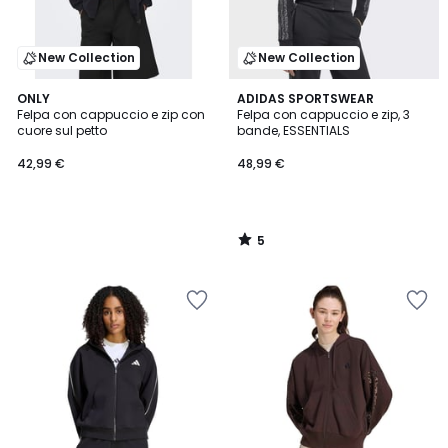
New Collection
New Collection
5
ONLY
ADIDAS SPORTSWEAR
/
Felpa con cappuccio e zip con
Felpa con cappuccio e zip, 3
5
cuore sul petto
bande, ESSENTIALS
42,99 €
48,99 €
5
/
5