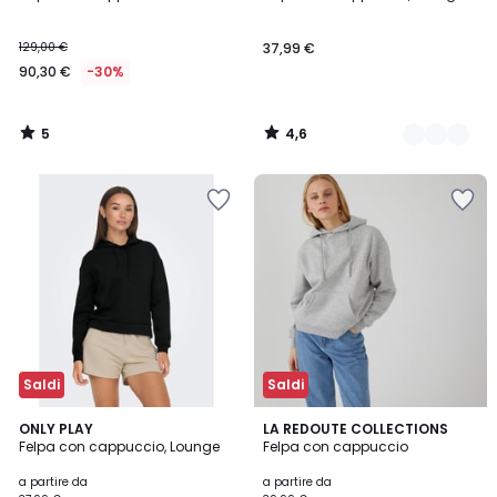
Colori
5
129,00 €
37,99 €
90,30 €
-30%
5
4,6
/
/
5
5
Saldi
Saldi
4,6
4,6
3
ONLY PLAY
2
LA REDOUTE COLLECTIONS
/ 5
/ 5
Felpa con cappuccio, Lounge
Felpa con cappuccio
Colori
Colori
a partire da
a partire da