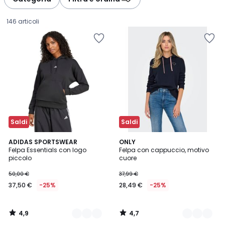
gauche
droite
146 articoli
Saldi
Saldi
4,9
4,7
3
ADIDAS SPORTSWEAR
2
ONLY
/ 5
/ 5
Felpa Essentials con logo
Felpa con cappuccio, motivo
Colori
Colori
piccolo
cuore
37,50
50,00 €
37,99 €
€
37,50 €
-25%
28,49 €
-25%
Invece
di
50,00
4,9
4,7
€
/
/
5
5