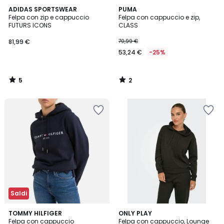
5
2
ADIDAS SPORTSWEAR
PUMA
/
/
Felpa con zip e cappuccio
Felpa con cappuccio e zip,
5
5
FUTURS ICONS
CLASS
81,99 €
70,99 €
53,24 €
-25%
5
2
/
/
5
5
Saldi
5
4,6
TOMMY HILFIGER
2
ONLY PLAY
/
/ 5
Felpa con cappuccio
Felpa con cappuccio, Lounge