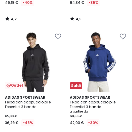
46,19 €
-40%
64,34 €
-35%
4,7
4,9
/
/
5
5
Outlet
Saldi
4,7
4,7
ADIDAS SPORTSWEAR
3
ADIDAS SPORTSWEAR
/ 5
/ 5
Felpa con cappuccio pile
Felpa con cappuccio pile
Colori
Essentiel 3 bande
Essentiel 3 bande
a partire da
65,99 €
60,00 €
36,29 €
-45%
42,00 €
-30%