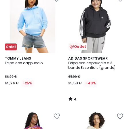
Outlet
Saldi
4
TOMMY JEANS
ADIDAS SPORTSWEAR
/
Felpa con cappuccio
Felpa con cappuccio a 3
5
bande Essentials (grande)
86,99 €
65,99 €
65,24 €
-25%
39,59 €
-40%
4
/
5