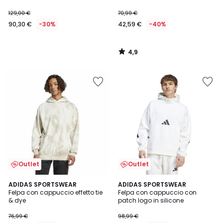
129,00 €
70,99 €
90,30 €
-30%
42,59 €
-40%
4,9
/
5
Outlet
Outlet
4,7
4,9
ADIDAS SPORTSWEAR
ADIDAS SPORTSWEAR
/ 5
/ 5
Felpa con cappuccio effetto tie
Felpa con cappuccio con
& dye
patch logo in silicone
76,99 €
98,99 €