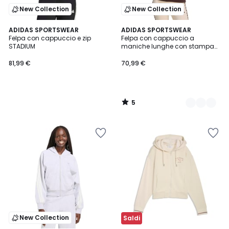
New Collection
New Collection
5
ADIDAS SPORTSWEAR
3
ADIDAS SPORTSWEAR
/
Felpa con cappuccio e zip
Felpa con cappuccio a
Colori
5
STADIUM
maniche lunghe con stampa
leopardata Essentials
81,99 €
70,99 €
5
/
5
New Collection
Saldi