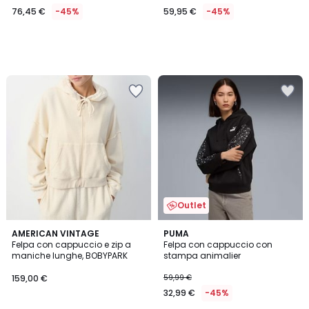
76,45 €
-45%
59,95 €
-45%
Outlet
5
3
AMERICAN VINTAGE
PUMA
/
/
Felpa con cappuccio e zip a
Felpa con cappuccio con
5
5
maniche lunghe, BOBYPARK
stampa animalier
159,00 €
59,99 €
32,99 €
-45%