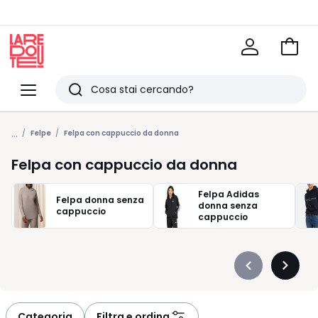
Vai
al
La
carrel
Redoute
Menu
Ricerca
Ultimi
...
articoli
Felpe
Felpa con cappuccio da donna
visti
Felpa con cappuccio da donna
Felpa Adidas
Felpa donna senza
donna senza
cappuccio
cappuccio
Précédent
Suivan
-
-
défiler
défiler
à
à
Categoria
Filtra e ordina