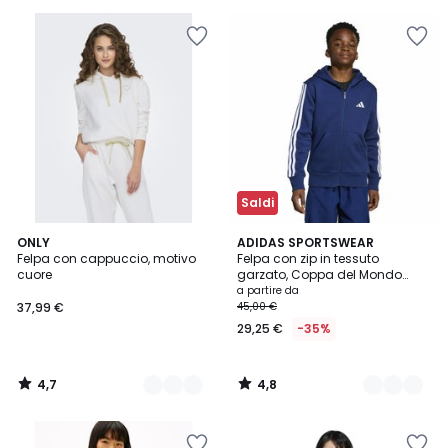
25%
di
sconto
applicato.
Saldi
4,7
4,8
3
ONLY
2
ADIDAS SPORTSWEAR
/ 5
/ 5
Felpa con cappuccio, motivo
Felpa con zip in tessuto
Colori
Colori
cuore
garzato, Coppa del Mondo
2026
a partire da
37,99 €
45,00 €
29,25 €
-35%
4,7
4,8
/
/
5
5