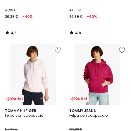
43,99 €
43,99 €
26,39 €
-40%
26,39 €
-40%
4,8
4,8
/
/
5
5
Outlet
Outlet
TOMMY HILFIGER
TOMMY JEANS
Felpa con cappuccio
Felpa con cappuccio
139,00 €
109,00 €