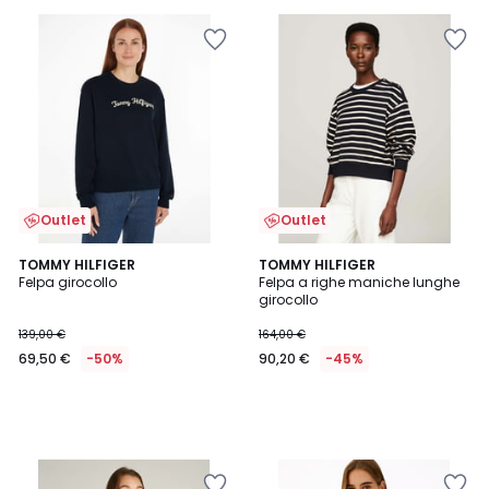
Invece
di
109,00
€
35%
di
sconto
applicato.
Outlet
Outlet
TOMMY HILFIGER
TOMMY HILFIGER
Felpa girocollo
Felpa a righe maniche lunghe
girocollo
139,00 €
164,00 €
69,50 €
-50%
90,20 €
-45%