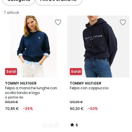
gauche
droite
7 articoli
Saldi
Saldi
5
2
TOMMY HILFIGER
TOMMY HILFIGER
/
Felpa a maniche lunghe con
Felpa con cappuccio
Colori
5
scollo tondo e logo
Prezzo
a partire da
109,00 €
129,00 €
a
70,85 €
-35%
90,30 €
-30%
partire
da
70,85
5
€
/
5