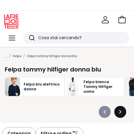
Vai
al
La
carrel
Redoute
Menu
Ricerca
Ultimi
...
articoli
Felpe
Felpa tommy hilfiger donna blu
visti
Felpa tommy hilfiger donna blu
Felpa bianca
Felpa blu elettrico
Tommy Hilfiger
donna
uomo
Précédent
Suivan
-
-
défiler
défiler
à
à
Categoria
Filtra e ordina