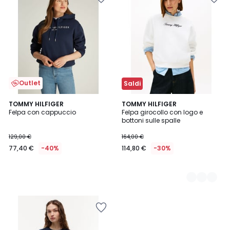
Outlet
Saldi
TOMMY HILFIGER
2
TOMMY HILFIGER
Felpa con cappuccio
Felpa girocollo con logo e
Colori
bottoni sulle spalle
129,00 €
164,00 €
77,40 €
-40%
114,80 €
-30%