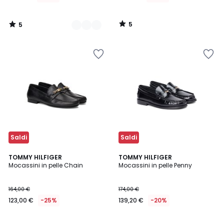
di
174,00
5
5
€
/
/
5
5
45%
di
sconto
applicato.
Saldi
Saldi
TOMMY HILFIGER
TOMMY HILFIGER
Mocassini in pelle Chain
Mocassini in pelle Penny
164,00 €
174,00 €
123,00 €
-25%
139,20 €
-20%