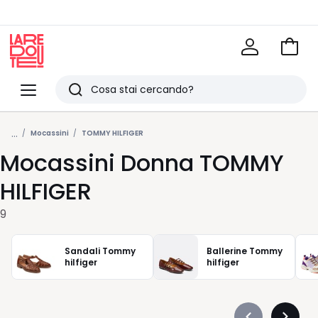
Vai
al
La
carrel
Redoute
Menu
Ricerca
Ultimi
...
articoli
Mocassini
TOMMY HILFIGER
Mocassini Donna TOMMY
visti
HILFIGER
9
Sandali Tommy
Ballerine Tommy
hilfiger
hilfiger