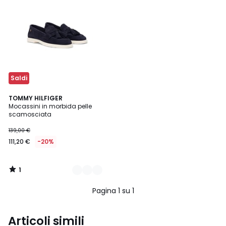
Saldi
1
2
TOMMY HILFIGER
/
Mocassini in morbida pelle
Colori
5
scamosciata
139,00 €
111,20 €
-20%
1
/
5
Pagina 1 su 1
Articoli simili