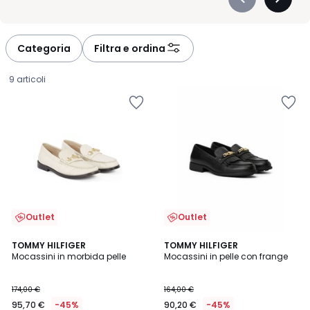
Précédent
Suivan
-
-
défiler
défiler
à
à
Categoria
Filtra e ordina
gauche
droite
9 articoli
Outlet
Outlet
5
5
2
TOMMY HILFIGER
TOMMY HILFIGER
/
/
Mocassini in morbida pelle
Mocassini in pelle con frange
Colori
5
5
95,70
174,00 €
164,00 €
€
95,70 €
-45%
90,20 €
-45%
Invece