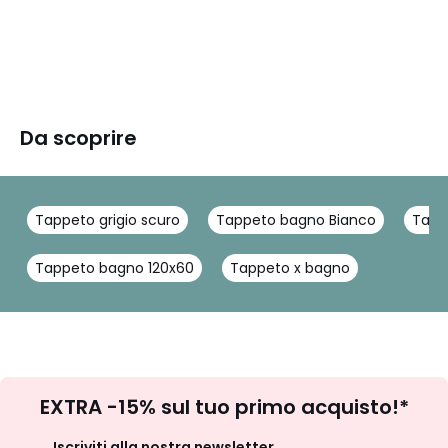
Da scoprire
Tappeto grigio scuro
Tappeto bagno Bianco
Tapp
Tappeto bagno 120x60
Tappeto x bagno
Iscrizione
EXTRA -15% sul tuo primo acquisto!*
newsletter
Iscriviti alla nostra newsletter