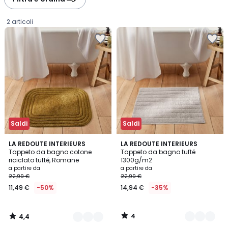
gauche
droite
2 articoli
Saldi
Saldi
4,4
4
4
LA REDOUTE INTERIEURS
8
LA REDOUTE INTERIEURS
/ 5
/
Tappeto da bagno cotone
Tappeto da bagno tufté
Colori
Colori
5
riciclato tufté, Romane
1300g/m2
Prezzo
a partire da
a partire da
22,99 €
22,99 €
a
11,49 €
-50%
14,94 €
-35%
partire
da
11,49
4
4,4
€
/
/
5