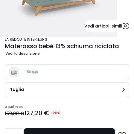
Vedi articoli simili
LA REDOUTE INTERIEURS
Materasso bebé 13% schiuma riciclata
Vedi la descrizione
Beige
Taglia
Prezzo
a partire da
127,20 €
a
159,00 €
-20%
partire
da
127,20