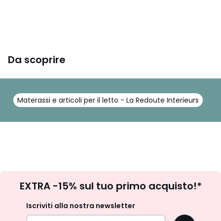
Scheda prodotto relativa alle qualità e caratteristiche
Da scoprire
ambientali
• Prodotto in gran parte riciclabile.
Colori
Beige
Materassi e articoli per il letto - La Redoute Interieurs
M
Taglie
60 x 120 cm, 70 x 140 cm
Iscrizione
EXTRA -15% sul tuo primo acquisto!*
newsletter
Iscriviti alla nostra newsletter
OK