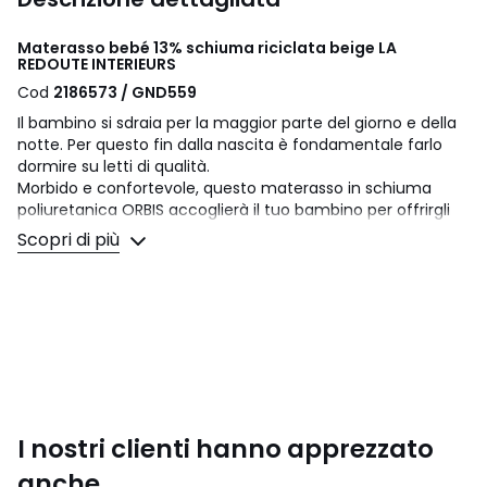
Materasso bebé 13% schiuma riciclata beige LA
REDOUTE INTERIEURS
Cod
2186573 / GND559
Il bambino si sdraia per la maggior parte del giorno e della
notte. Per questo fin dalla nascita è fondamentale farlo
dormire su letti di qualità.
Morbido e confortevole, questo materasso in schiuma
poliuretanica ORBIS accoglierà il tuo bambino per offrirgli
un sonno ristoratore e piacevoli sonnellini.
Scopri di più
La schiuma Orbis è composta da polioli provenienti da
schiuma riciclata da materassi. È così possibile riciclare
una parte significativa delle schiume utilizzate nella
fabbricazione dei materassi. Inoltre, la schiuma Orbis è
essa stessa riciclabile dopo l'uso!
L'utilizzo di materiale riciclato consente di risparmiare
risorse e ridurre gli sprechi.
Un materasso realizzato in Francia e firmato La Redoute
Intérieurs, esperta e creatrice di biancheria da letto.
I nostri clienti hanno apprezzato
• Comfort d'accoglienza : morbido
anche