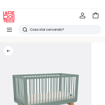
Vai
al
La
carrel
Redoute
Menu
Ricerca
Ultimi
articoli
visti