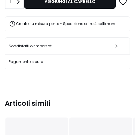
Quantità
1
AGGIUNGI AL CARRELLO
€
Invece
di
159,00
Creato su misura per te - Spedizione entro 4 settimane
€
20%
di
sconto
Soddisfatti o rimborsati
applicato.
Pagamento sicuro
Articoli simili