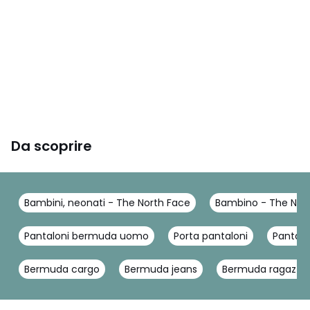
Da scoprire
Bambini, neonati - The North Face
Bambino - The Nor
Pantaloni bermuda uomo
Porta pantaloni
Pantalo
Bermuda cargo
Bermuda jeans
Bermuda ragazza