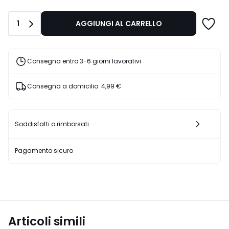
di
43,99
Quantità
1
AGGIUNGI AL CARRELLO
€
45%
di
sconto
Consegna entro 3-6 giorni lavorativi
applicato.
Consegna a domicilio:
4,99 €
Soddisfatti o rimborsati
Pagamento sicuro
Articoli simili