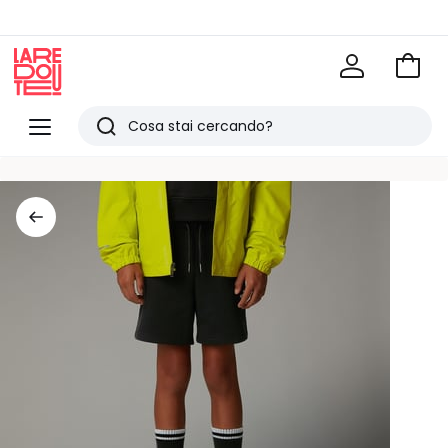
Vai
al
La
carrel
Redoute
Menu
Ricerca
Ultimi
articoli
visti