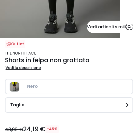
Vedi articoli simili
Outlet
THE NORTH FACE
Shorts in felpa non grattata
Vedi la descrizione
Nero 
Taglia
24,19
24,19 €
€
43,99 €
-45%
Invece