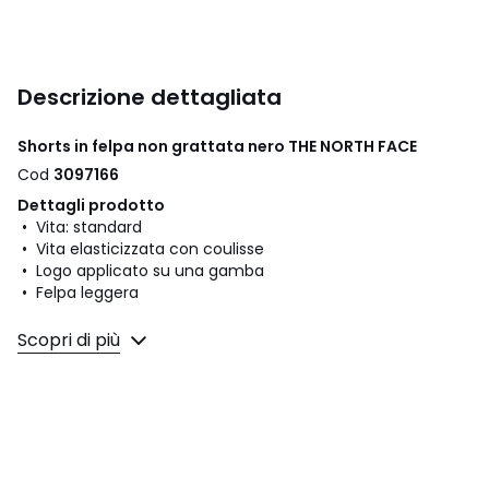
Descrizione dettagliata
Shorts in felpa non grattata nero THE NORTH FACE
Cod
3097166
Dettagli prodotto
• Vita: standard
• Vita elasticizzata con coulisse
• Logo applicato su una gamba
• Felpa leggera
Composizione e Manutenzione
Scopri di più
• 67% cotone, 33% poliestere
• Per la manutenzione, si prega di fare riferimento alle
indicazioni riportate sull'etichetta del prodotto
Colori
Nero