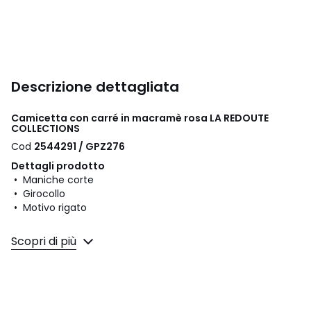
Descrizione dettagliata
Camicetta con carré in macramè rosa LA REDOUTE
COLLECTIONS
Cod
2544291 / GPZ276
Dettagli prodotto
• Maniche corte
• Girocollo
• Motivo rigato
Composizione e Manutenzione
Scopri di più
• 100% cotone
• Temperatura di lavaggio 30° ciclo delicato
• Stirare a bassa temperatura / non candeggiare
• Non adatto all'asciugatrice
• Non lavare a secco