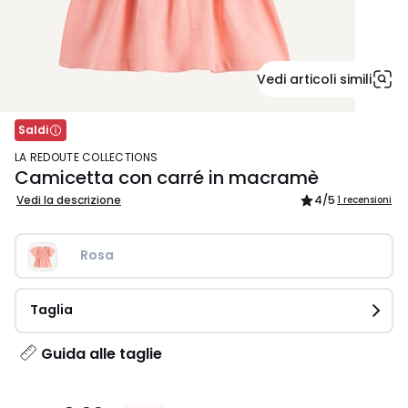
Vedi articoli simili
Saldi
LA REDOUTE COLLECTIONS
Camicetta con carré in macramè
Vedi la descrizione
4
/5
1 recensioni
Rosa
Taglia
Guida alle taglie
8,99