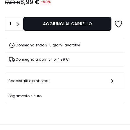
8,99 €
€
17,99 €
-50%
Invece
di
17,99
Quantità
1
AGGIUNGI AL CARRELLO
€
50%
di
sconto
Consegna entro 3-6 giorni lavorativi
applicato.
Consegna a domicilio:
4,99 €
Soddisfatti o rimborsati
Pagamento sicuro