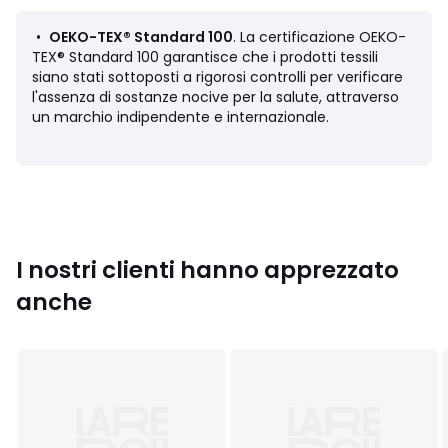
•
OEKO-TEX® Standard 100
. La certificazione OEKO-
TEX® Standard 100 garantisce che i prodotti tessili
siano stati sottoposti a rigorosi controlli per verificare
l'assenza di sostanze nocive per la salute, attraverso
Scheda prodotto relativa alle qualità e caratteristiche
un marchio indipendente e internazionale.
ambientali
• Origine della produzione (tessitura, tintura, sartoria): India
Ultimo aggiornamento delle informazioni: 11/03/2026
Colori
Rosa
Taglie
18 mesi - 81 cm, 24 mesi - 86 cm, 3 anni - 94 cm, 4
anni - 102 cm, 5 anni - 108 cm
I nostri clienti hanno apprezzato
anche