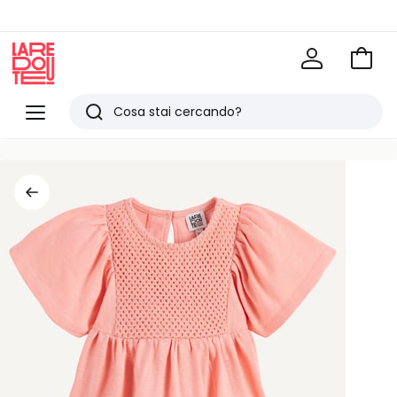
Vai
al
La
carrel
Redoute
Menu
Ricerca
Ultimi
articoli
visti