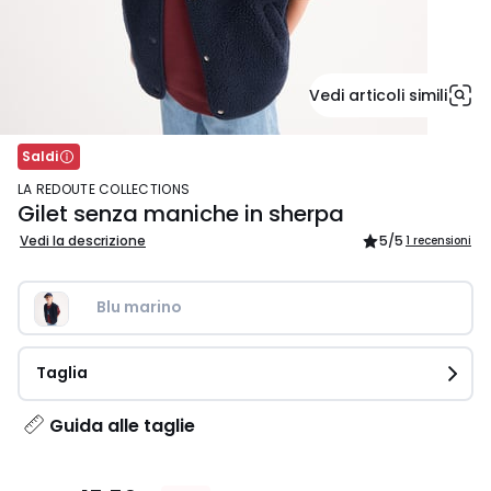
Vedi articoli simili
Saldi
LA REDOUTE COLLECTIONS
Gilet senza maniche in sherpa
Vedi la descrizione
5
/5
1 recensioni
Blu marino
Taglia
Guida alle taglie
15,59