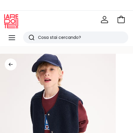
Vai
al
La
carrel
Redoute
Menu
Ricerca
Ultimi
articoli
visti