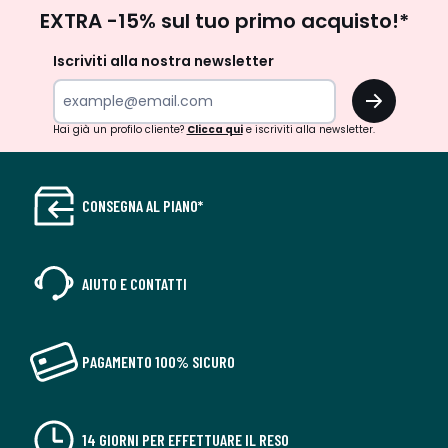
Iscrizione
EXTRA -15% sul tuo primo acquisto!*
newsletter
Iscriviti alla nostra newsletter
OK
Hai già un profilo cliente?
Clicca qui
e iscriviti alla newsletter.
CONSEGNA AL PIANO*
AIUTO E CONTATTI
PAGAMENTO 100% SICURO
14 GIORNI PER EFFETTUARE IL RESO