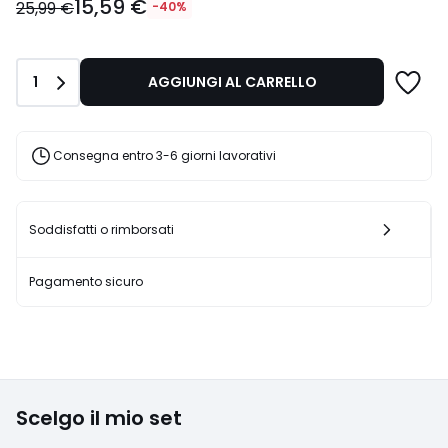
15,59 €
€
25,99 €
-40%
Invece
di
25,99
Quantità
1
AGGIUNGI AL CARRELLO
€
40%
di
sconto
Consegna entro 3-6 giorni lavorativi
applicato.
Soddisfatti o rimborsati
Pagamento sicuro
Scelgo il mio set