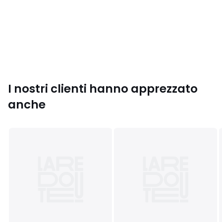
• Per la manutenzione, si prega di fare riferimento alle
indicazioni riportate sull'etichetta del prodotto
Colori
Nero
Taglie
S, M, XL, XXL
I nostri clienti hanno apprezzato
anche