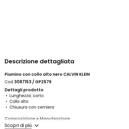
Descrizione dettagliata
Piumino con collo alto nero CALVIN KLEIN
Cod
3087153 / GPZ676
Dettagli prodotto
• Lunghezza: corto
• Collo alto
• Chiusura con cerniera
Composizione e Manutenzione
• 100% poliammide
Scopri di più