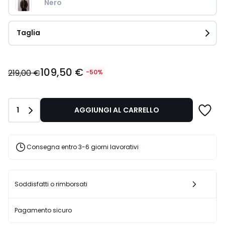
Nero 
Taglia
109,50
109,50 €
€
219,00 €
-50%
Invece
di
219,00
Quantità
1
AGGIUNGI AL CARRELLO
€
50%
di
sconto
Consegna entro 3-6 giorni lavorativi
applicato.
Soddisfatti o rimborsati
Pagamento sicuro