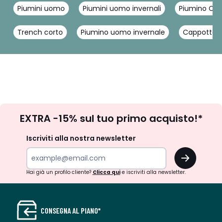
Piumini uomo
Piumini uomo invernali
Piumino Calv
Trench corto
Piumino uomo invernale
Cappotto c
Iscrizione
EXTRA -15% sul tuo primo acquisto!*
newsletter
Iscriviti alla nostra newsletter
OK
Hai già un profilo cliente?
Clicca qui
e iscriviti alla newsletter.
CONSEGNA AL PIANO*