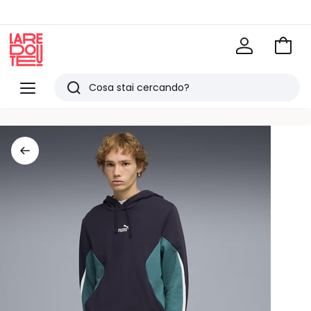
Vai
al
La
carrel
Redoute
Menu
Ricerca
Ultimi
articoli
visti