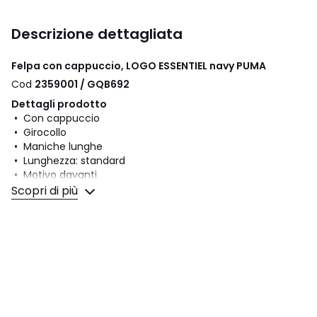
Descrizione dettagliata
Felpa con cappuccio, LOGO ESSENTIEL navy PUMA
Cod
2359001 / GQB692
Dettagli prodotto
• Con cappuccio
• Girocollo
• Maniche lunghe
• Lunghezza: standard
• Motivo davanti
Scopri di più
Composizione e Manutenzione
• 68% cotone, 32% poliestere
• Per la manutenzione, si prega di fare riferimento alle
indicazioni riportate sull'etichetta del prodotto
Colori
Navy
Taglie
S, M, L, XL, XXL