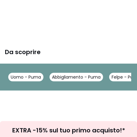
Da scoprire
Uomo - Puma
Abbigliamento - Puma
Felpe - Pu
Iscrizione
EXTRA -15% sul tuo primo acquisto!*
newsletter