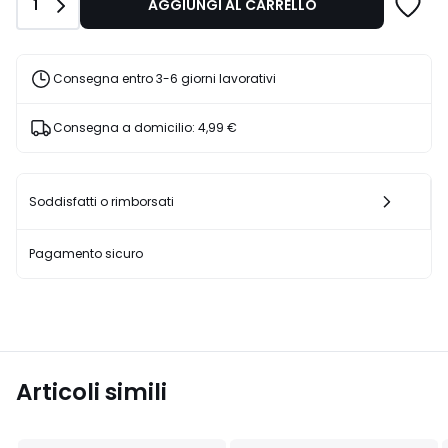
Quantità
1
AGGIUNGI AL CARRELLO
€
25%
di
sconto
Consegna entro 3-6 giorni lavorativi
applicato.
Consegna a domicilio:
4,99 €
Soddisfatti o rimborsati
Pagamento sicuro
Articoli simili