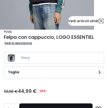
Vedi articoli simili
PUMA
Felpa con cappuccio, LOGO ESSENTIEL
Vedi la descrizione
Navy
Taglia
44,99
44,99 €
€
59,99 €
-25%
Invece
di
59,99