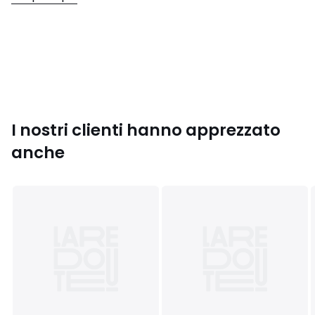
• 60% cotone, 40% poliestere
• Per la manutenzione, si prega di fare riferimento alle
indicazioni riportate sull'etichetta del prodotto
Colori
Ecru
Taglie
S, M, L, XL, XXL, 3XL
I nostri clienti hanno apprezzato
anche