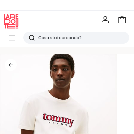
Vai
al
La
carrel
Redoute
Menu
Ricerca
Ultimi
articoli
visti