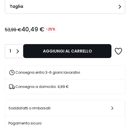
Taglia
40,49
40,49 €
€
53,99 €
-25%
Invece
di
53,99
Quantità
1
AGGIUNGI AL CARRELLO
€
25%
di
sconto
Consegna entro 3-6 giorni lavorativi
applicato.
Consegna a domicilio:
4,99 €
Soddisfatti o rimborsati
Pagamento sicuro