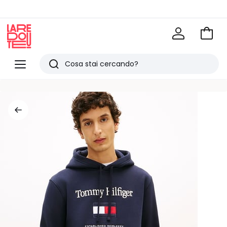
Vai
al
La
carrel
Redoute
Menu
Ricerca
Ultimi
articoli
visti