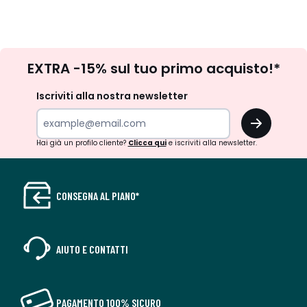
Iscrizione
EXTRA -15% sul tuo primo acquisto!*
newsletter
Iscriviti alla nostra newsletter
OK
Hai già un profilo cliente?
Clicca qui
e iscriviti alla newsletter.
CONSEGNA AL PIANO*
AIUTO E CONTATTI
PAGAMENTO 100% SICURO