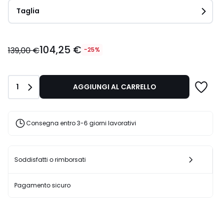
Taglia
104,25
104,25 €
€
139,00 €
-25%
Invece
di
139,00
Quantità
1
AGGIUNGI AL CARRELLO
€
25%
di
sconto
Consegna entro 3-6 giorni lavorativi
applicato.
Soddisfatti o rimborsati
Pagamento sicuro