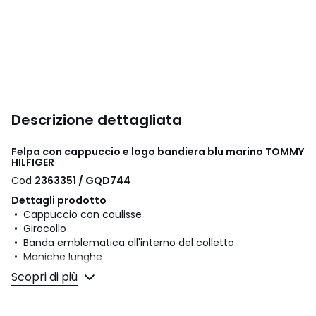
Descrizione dettagliata
Felpa con cappuccio e logo bandiera blu marino TOMMY
HILFIGER
Cod
2363351 / GQD744
Dettagli prodotto
• Cappuccio con coulisse
• Girocollo
• Banda emblematica all'interno del colletto
• Maniche lunghe
• Logo Tommy Hilfiger NYC ricamato sul petto
Scopri di più
• Lunghezza: standard
• Motivo davanti
• Motivo con scritta