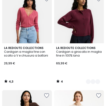
4,3
4
LA REDOUTE COLLECTIONS
2
LA REDOUTE COLLECTIONS
/ 5
/
Cardigan a maglia fine con
Cardigan a girocollo in maglia
Colori
5
scollo a V e chiusura a bottoni
fine in 100% lana
29,99 €
69,99 €
4,3
4
/
/
5
5