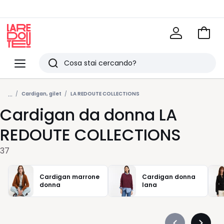
Vai
al
La
carrel
Redoute
Menu
Ricerca
Ultimi
...
articoli
Cardigan, gilet
LA REDOUTE COLLECTIONS
Cardigan da donna LA
visti
REDOUTE COLLECTIONS
37
Cardigan marrone
Cardigan donna
donna
lana