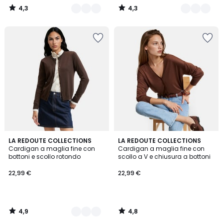
4,3
4,3
/
/
5
5
4,9
4,8
3
LA REDOUTE COLLECTIONS
LA REDOUTE COLLECTIONS
/ 5
/ 5
Cardigan a maglia fine con
Cardigan a maglia fine con
Colori
bottoni e scollo rotondo
scollo a V e chiusura a bottoni
22,99 €
22,99 €
4,9
4,8
/
/
5
5