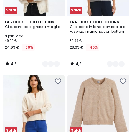
Saldi
Saldi
4,6
4,9
2
LA REDOUTE COLLECTIONS
2
LA REDOUTE COLLECTIONS
/ 5
/ 5
Gilet cardicool, grossa maglia
Gilet corto in lana, con scollo a
Colori
Colori
V, senza maniche, con bottoni
a partire da
49,99 €
39,99 €
24,99 €
-50%
23,99 €
-40%
4,6
4,9
/
/
5
5
Saldi
Saldi