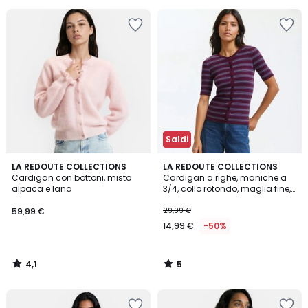
Saldi
4,1
5
LA REDOUTE COLLECTIONS
LA REDOUTE COLLECTIONS
/ 5
/
Cardigan con bottoni, misto
Cardigan a righe, maniche a
5
alpaca e lana
3/4, collo rotondo, maglia fine,
chiusura con bottoni
59,99 €
29,99 €
14,99 €
-50%
4,1
5
/
/
5
5