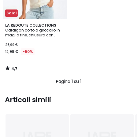
Saldi
4,7
LA REDOUTE COLLECTIONS
/ 5
Cardigan corto a girocollo in
maglia fine, chiusura con
bottoni
25,99 €
12,99 €
-50%
4,7
/
5
Pagina 1 su 1
Articoli simili