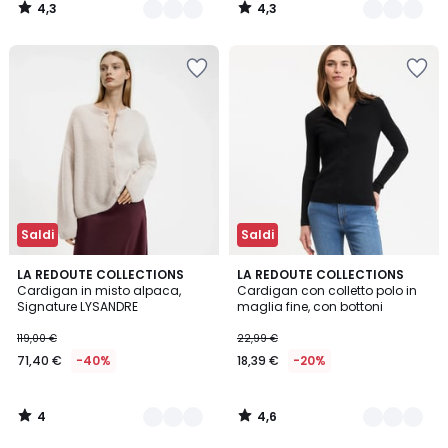
4,3
4,3
/
/
5
5
Saldi
Saldi
4
4,6
3
LA REDOUTE COLLECTIONS
2
LA REDOUTE COLLECTIONS
/
/ 5
Cardigan in misto alpaca,
Cardigan con colletto polo in
Colori
Colori
5
Signature LYSANDRE
maglia fine, con bottoni
119,00 €
22,99 €
71,40 €
-40%
18,39 €
-20%
4
4,6
/
/
5
5