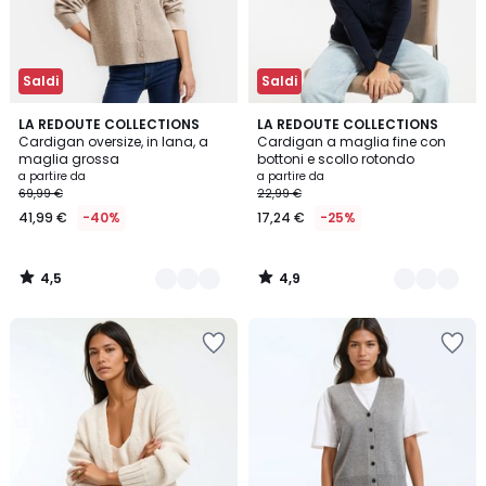
Saldi
Saldi
4,5
4,9
2
LA REDOUTE COLLECTIONS
2
LA REDOUTE COLLECTIONS
/ 5
/ 5
Cardigan oversize, in lana, a
Cardigan a maglia fine con
Colori
Colori
maglia grossa
bottoni e scollo rotondo
a partire da
a partire da
69,99 €
22,99 €
41,99 €
-40%
17,24 €
-25%
4,5
4,9
/
/
5
5