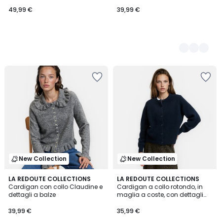
alpaca e lana
49,99 €
39,99 €
New Collection
New Collection
2
LA REDOUTE COLLECTIONS
4
LA REDOUTE COLLECTIONS
Cardigan con collo Claudine e
Cardigan a collo rotondo, in
Colori
Colori
dettagli a balze
maglia a coste, con dettagli
sul fondo delle maniche
39,99 €
35,99 €