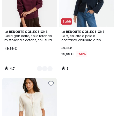
Saldi
4,7
5
2
LA REDOUTE COLLECTIONS
LA REDOUTE COLLECTIONS
/ 5
/
Cardigan corto, collo rotondo,
Gilet, colletto a polo a
Colori
5
misto lana e cotone, chiusura
contrasto, chiusura a zip
con bottoni
49,99 €
59,99 €
29,99 €
-50%
4,7
5
/
/
5
5