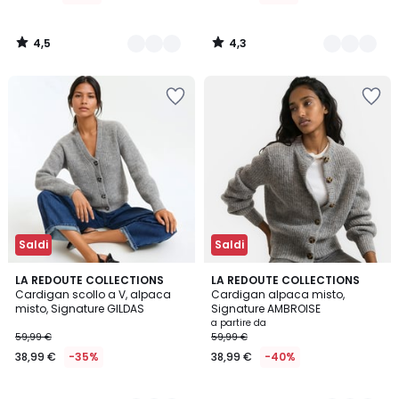
da
17,99
4,5
4,3
€
/
/
5
5
Invece
di
39,99
€
55%
di
sconto
applicato.
Saldi
Saldi
4,3
4,3
4
LA REDOUTE COLLECTIONS
5
LA REDOUTE COLLECTIONS
/ 5
/ 5
Cardigan scollo a V, alpaca
Cardigan alpaca misto,
Colori
Colori
misto, Signature GILDAS
Signature AMBROISE
a partire da
59,99 €
59,99 €
38,99 €
-35%
38,99 €
-40%