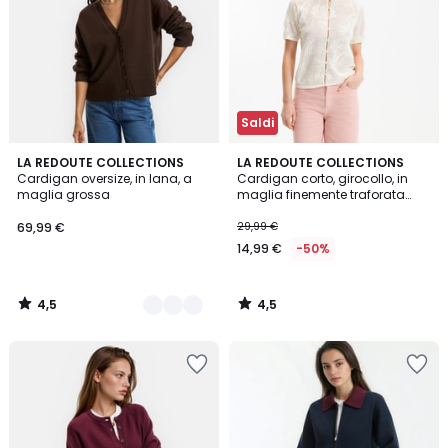
Saldi
4,5
4,5
2
LA REDOUTE COLLECTIONS
LA REDOUTE COLLECTIONS
/ 5
/ 5
Cardigan oversize, in lana, a
Cardigan corto, girocollo, in
Colori
maglia grossa
maglia finemente traforata
con chiusura a bottoni
69,99 €
29,99 €
14,99 €
-50%
4,5
4,5
/
/
5
5