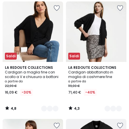
Saldi
Saldi
4,8
4,3
2
LA REDOUTE COLLECTIONS
3
LA REDOUTE COLLECTIONS
/ 5
/ 5
Cardigan a maglia fine con
Cardigan abbottonato in
Colori
Colori
scollo a V e chiusura a bottoni
maglia di cashmere fine
a partire da
a partire da
22,99 €
119,00 €
16,09 €
-30%
71,40 €
-40%
4,8
4,3
/
/
5
5