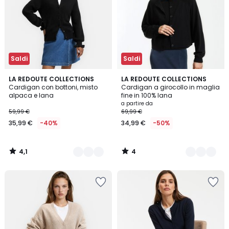
Saldi
Saldi
4,1
4
2
LA REDOUTE COLLECTIONS
2
LA REDOUTE COLLECTIONS
/ 5
/
Cardigan con bottoni, misto
Cardigan a girocollo in maglia
Colori
Colori
5
alpaca e lana
fine in 100% lana
a partire da
59,99 €
69,99 €
35,99 €
-40%
34,99 €
-50%
4,1
4
/
/
5
5