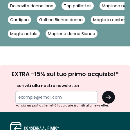
Dolcevita donna lana
Top paillettes
Maglione ner
Cardigan
Golfino Bianco donna
Maglie in cashme
Maglie natale
Maglione donna Bianco
Iscrizione
EXTRA -15% sul tuo primo acquisto!*
newsletter
Iscriviti alla nostra newsletter
OK
Hai già un profilo cliente?
Clicca qui
e iscriviti alla newsletter.
CONSEGNA AL PIANO*