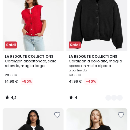
Saldi
Saldi
4,2
4
LA REDOUTE COLLECTIONS
3
LA REDOUTE COLLECTIONS
/ 5
/
Cardigan abbottonato, collo
Cardigan a collo alto, maglia
Colori
5
rotondo, maglia larga
spessa in misto alpaca
a partire da
29,99 €
69,99 €
14,99 €
-50%
41,99 €
-40%
4,2
4
/
/
5
5