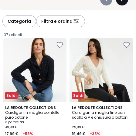
Précédent
Suivan
-
-
défiler
défiler
à
à
Categoria
Filtra e ordina
gauche
droite
37 articoli
Saldi
Saldi
4,5
4,3
2
LA REDOUTE COLLECTIONS
2
LA REDOUTE COLLECTIONS
/ 5
/ 5
Cardigan in maglia pointelle
Cardigan a maglia fine con
Colori
Colori
puro cotone
scollo a V e chiusura a bottoni
Prezzo
a partire da
39,99 €
29,99 €
a
17,99 €
-55%
19,49 €
-35%
partire