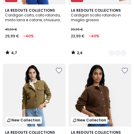
4,7
2,4
LA REDOUTE COLLECTIONS
2
LA REDOUTE COLLECTIONS
/ 5
/ 5
Cardigan corto, collo rotondo,
Cardigan scollo rotondo in
Colori
misto lana e cotone, chiusura
maglia grossa
con bottoni
49,99 €
39,99 €
29,99 €
-40%
23,99 €
-40%
4,7
2,4
/
/
5
5
New Collection
New Collection
2
LA REDOUTE COLLECTIONS
4
LA REDOUTE COLLECTIONS