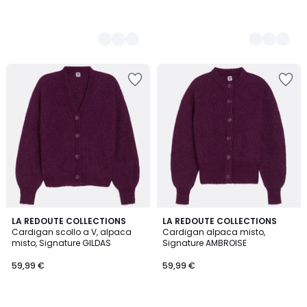
4,3
4,3
2
LA REDOUTE COLLECTIONS
2
LA REDOUTE COLLECTIONS
/ 5
/ 5
Cardigan scollo a V, alpaca
Cardigan alpaca misto,
Colori
Colori
misto, Signature GILDAS
Signature AMBROISE
59,99 €
59,99 €