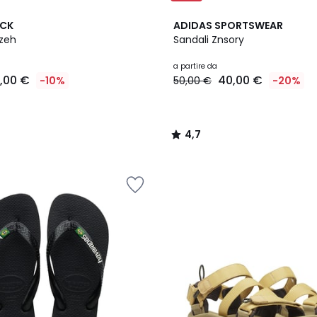
2
4,7
OCK
ADIDAS SPORTSWEAR
Colori
/ 5
izeh
Sandali Znsory
a partire da
1,00 €
40,00 €
-10%
50,00 €
-20%
4,7
/
5