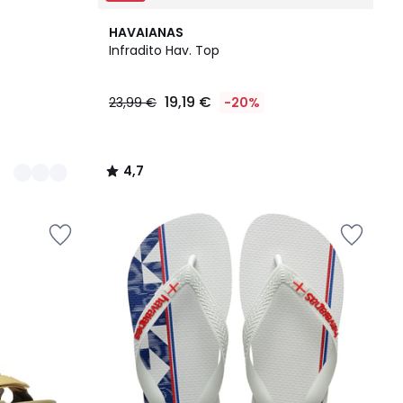
4,7
HAVAIANAS
/ 5
Infradito Hav. Top
19,19 €
23,99 €
-20%
4,7
/
5