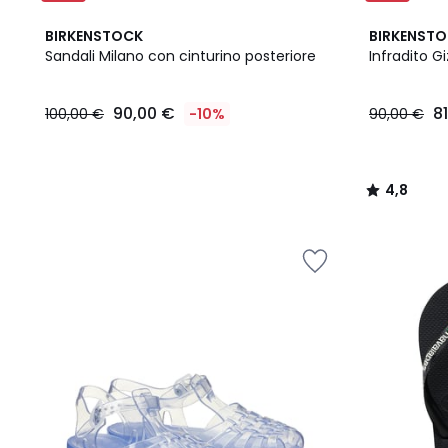
4,8
BIRKENSTOCK
BIRKENST
/ 5
Sandali Milano con cinturino posteriore
Infradito G
90,00
90,00 €
8
100,00 €
-10%
90,00 €
€
Invece
di
100,00
4,8
€
/
10%
5
di
sconto
applicato.