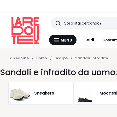
Ricerca
Ultimi
Saldi
Costum
MENU
Menu
articoli
La
Redoute
visti
La Redoute
Uomo
Scarpe
Sandali, infradito
Sandali e infradito da uomo
Sneakers
Mocassi