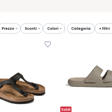
prezzo
sconti
colori
categoria
+ filtri
Saldi