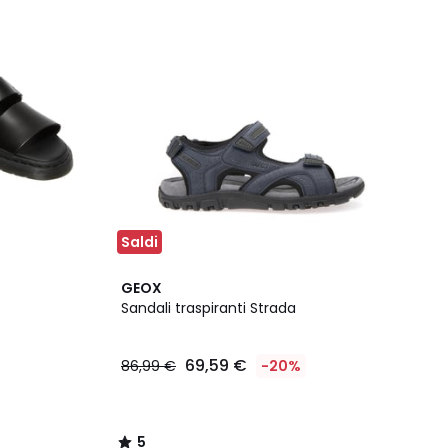
Saldi
5
GEOX
/
Sandali traspiranti Strada
5
69,59 €
86,99 €
-20%
5