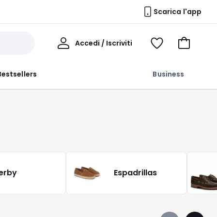
Scarica l'app
Il
Accedi / Iscriviti
Voir
Vai
Mio
ma
al
Profilo
wishlist
carrello
Bestsellers
Business
erby
Espadrillas