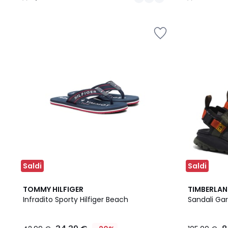
/
/
5
5
Saldi
Saldi
5
TOMMY HILFIGER
TIMBERLA
/
Infradito Sporty Hilfiger Beach
Sandali Garr
5