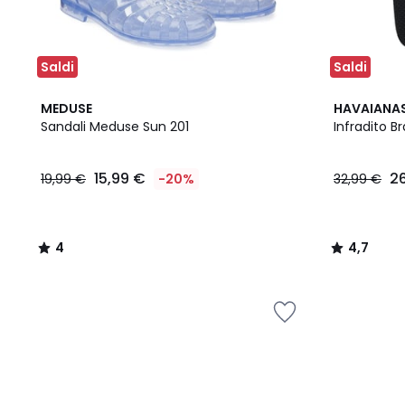
Saldi
Saldi
4
2
4,7
MEDUSE
HAVAIANA
/
Colori
/ 5
Sandali Meduse Sun 201
Infradito Br
5
15,99 €
2
19,99 €
-20%
32,99 €
4
4,7
/
/
5
5