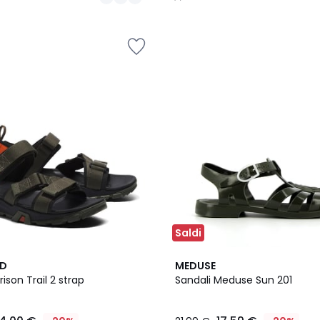
/
5
Saldi
5
ND
MEDUSE
/
ison Trail 2 strap
Sandali Meduse Sun 201
5