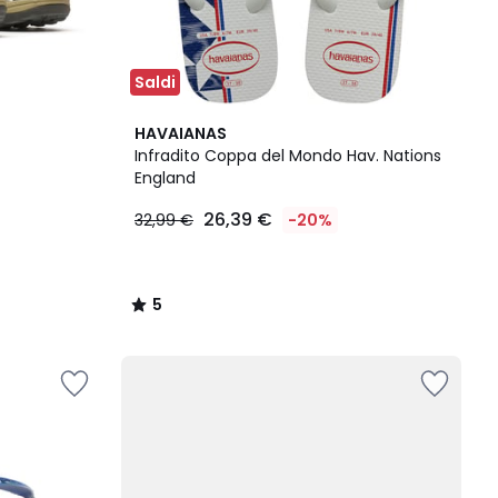
Saldi
5
HAVAIANAS
/
Infradito Coppa del Mondo Hav. Nations
5
England
26,39 €
32,99 €
-20%
5
/
5