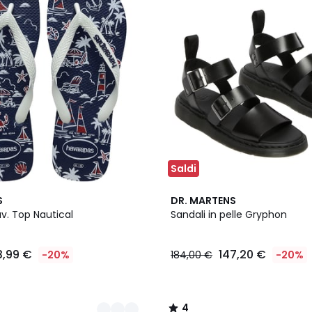
Saldi
4
S
DR. MARTENS
/
av. Top Nautical
Sandali in pelle Gryphon
5
3,99 €
147,20 €
-20%
184,00 €
-20%
4