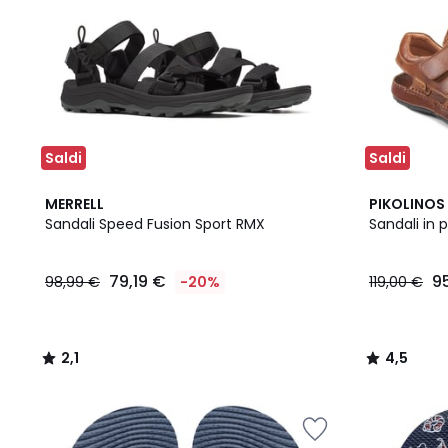
Saldi
Saldi
2,1
2
4,5
MERRELL
PIKOLINOS
/
Colori
/ 5
Sandali Speed Fusion Sport RMX
Sandali in p
5
79,19 €
9
98,99 €
-20%
119,00 €
2,1
4,5
/
/
5
5