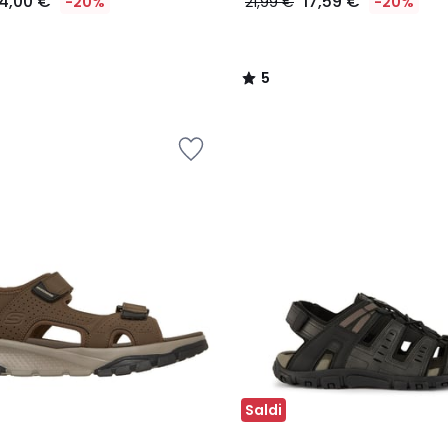
4,00 €
17,59 €
-20%
21,99 €
-20%
5
/
5
Saldi