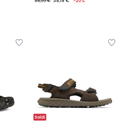
39,19 €
48,99 €
-20%
Saldi