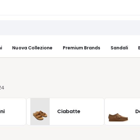
i
Nuova Collezione
Premium Brands
Sandali
24
ni
Ciabatte
D