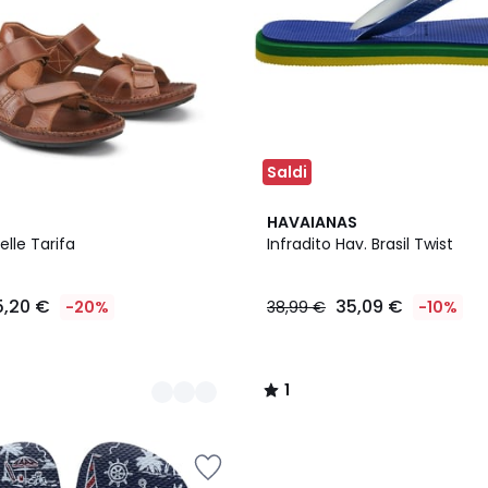
Saldi
1
HAVAIANAS
/
elle Tarifa
Infradito Hav. Brasil Twist
5
5,20 €
35,09 €
-20%
38,99 €
-10%
1
/
5