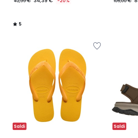
34,39 €
8
42,99 €
-20%
105,00 €
5
/
5
Saldi
Saldi