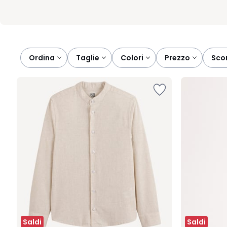
Ordina
taglie
colori
prezzo
sco
Saldi
Saldi