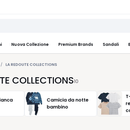
i
Nuova Collezione
Premium Brands
Sandali
LA REDOUTE COLLECTIONS
TE COLLECTIONS
10
T
ianca
Camicia da notte
r
bambino
c