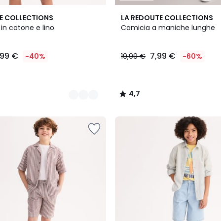
4,7
E COLLECTIONS
LA REDOUTE COLLECTIONS
/ 5
in cotone e lino
Camicia a maniche lunghe
,99 €
7,99 €
-40%
19,99 €
-60%
4,7
/
5