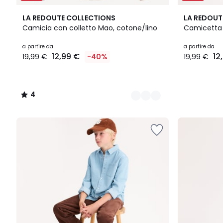
2
4
3
LA REDOUTE COLLECTIONS
LA REDOUT
Colori
/
Colori
Camicia con colletto Mao, cotone/lino
Camicetta 
5
Prezzo
a partire da
a partire da
12,99 €
12
19,99 €
-40%
19,99 €
a
partire
da
12,99
4
€
/
Invece
5
di
19,99
€
40%
di
sconto
applicato.