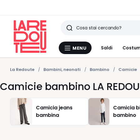
Ricerca
Ultimi
Saldi
Costum
MENU
Menu
articoli
La
Redoute
visti
La Redoute
Bambini, neonati
Bambino
Camicie
Camicie bambino LA REDOU
Camicia jeans
Camicia b
bambina
bambino