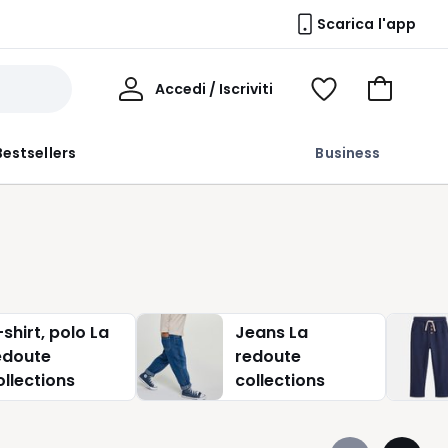
Scarica l'app
Il
Accedi / Iscriviti
Voir
Vai
Mio
ma
al
Profilo
wishlist
carrello
Bestsellers
Business
-shirt, polo La
Jeans La
edoute
redoute
ollections
collections