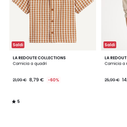
Saldi
Saldi
5
LA REDOUTE COLLECTIONS
LA REDOUT
/
Camicia a quadri
Camicia a r
5
8,79 €
14
21,99 €
-60%
25,99 €
5
/
5