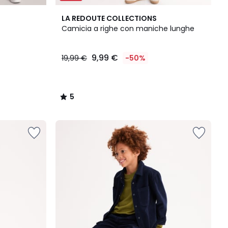
5
LA REDOUTE COLLECTIONS
/
Camicia a righe con maniche lunghe
5
9,99 €
19,99 €
-50%
5
/
5