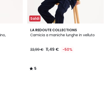
Saldi
5
LA REDOUTE COLLECTIONS
/
ino,
Camicia a maniche lunghe in velluto
5
11,49 €
22,99 €
-50%
5
/
5