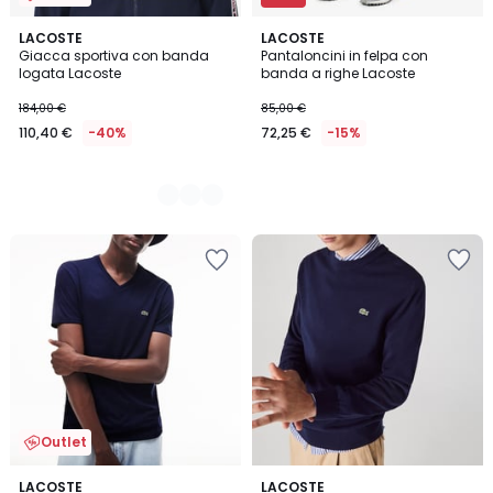
2
LACOSTE
LACOSTE
Giacca sportiva con banda
Pantaloncini in felpa con
Colori
logata Lacoste
banda a righe Lacoste
184,00 €
85,00 €
110,40 €
-40%
72,25 €
-15%
Outlet
5
5
LACOSTE
3
LACOSTE