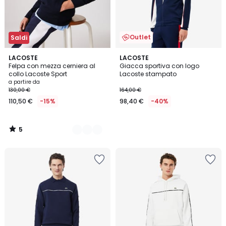
Outlet
Saldi
5
3
LACOSTE
LACOSTE
/
Felpa con mezza cerniera al
Giacca sportiva con logo
Colori
5
collo Lacoste Sport
Lacoste stampato
a partire da
130,00 €
164,00 €
110,50 €
-15%
98,40 €
-40%
5
/
5