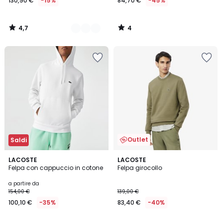
130,90 €
-15%
84,70 €
-45%
4,7
4
/
/
5
5
Outlet
Saldi
4
4,5
6
LACOSTE
3
LACOSTE
/
/ 5
Felpa con cappuccio in cotone
Felpa girocollo
Colori
Colori
5
a partire da
154,00 €
139,00 €
100,10 €
-35%
83,40 €
-40%