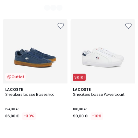
Outlet
Saldi
LACOSTE
LACOSTE
Sneakers basse Baseshot
Sneakers basse Powercourt
124,00 €
100,00 €
86,80 €
-30%
90,00 €
-10%