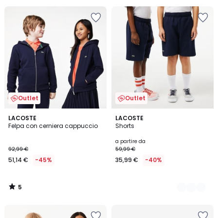
Outlet
Outlet
5
LACOSTE
2
LACOSTE
/
Felpa con cerniera cappuccio
Shorts
Colori
5
a partire da
92,99 €
59,99 €
51,14 €
-45%
35,99 €
-40%
5
/
5