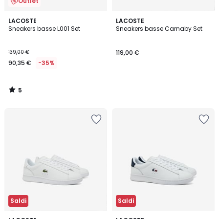
Outlet
5
LACOSTE
LACOSTE
/
Sneakers basse L001 Set
Sneakers basse Carnaby Set
5
139,00 €
119,00 €
90,35 €
-35%
5
/
5
Saldi
Saldi