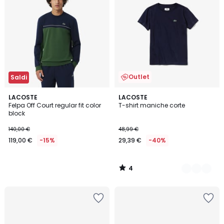
Outlet
Saldi
4
LACOSTE
2
LACOSTE
/
Felpa Off Court regular fit color
T-shirt maniche corte
Colori
5
block
140,00 €
48,99 €
119,00 €
-15%
29,39 €
-40%
4
/
5