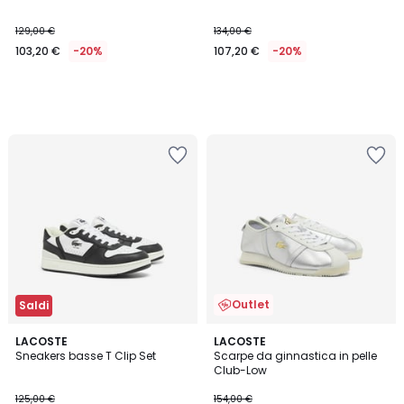
129,00 €
134,00 €
103,20 €
-20%
107,20 €
-20%
Outlet
Saldi
LACOSTE
LACOSTE
Sneakers basse T Clip Set
Scarpe da ginnastica in pelle
Club-Low
125,00 €
154,00 €