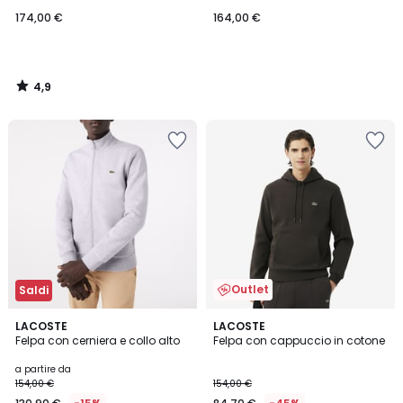
174,00 €
164,00 €
4,9
/
5
Outlet
Saldi
4,7
4
2
LACOSTE
LACOSTE
/ 5
/
Felpa con cerniera e collo alto
Felpa con cappuccio in cotone
Colori
5
a partire da
154,00 €
154,00 €