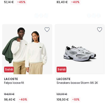
51,14 €
-45%
83,40 €
-40%
Saldi
Saldi
2
LACOSTE
LACOSTE
Felpa loose fit
Sneakers basse Storm 96 2K
Colori
164,00 €
120,00 €
98,40 €
-40%
108,00 €
-10%