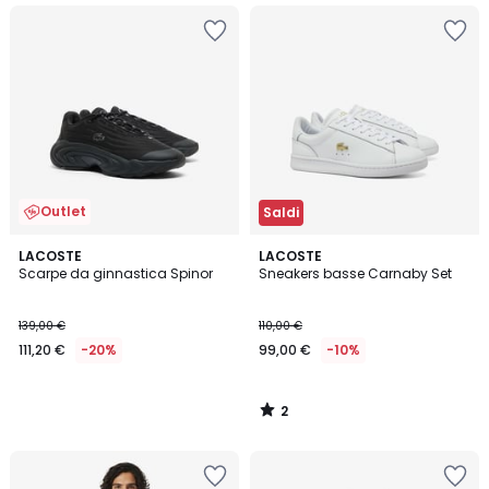
Outlet
Saldi
2
LACOSTE
LACOSTE
/
Scarpe da ginnastica Spinor
Sneakers basse Carnaby Set
5
139,00 €
110,00 €
111,20 €
-20%
99,00 €
-10%
2
/
5