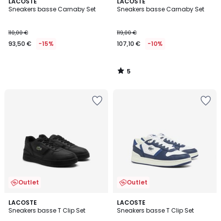
5
LACOSTE
LACOSTE
/
Sneakers basse Carnaby Set
Sneakers basse Carnaby Set
5
110,00 €
119,00 €
93,50 €
-15%
107,10 €
-10%
5
/
5
Outlet
Outlet
5
LACOSTE
LACOSTE
/
Sneakers basse T Clip Set
Sneakers basse T Clip Set
5