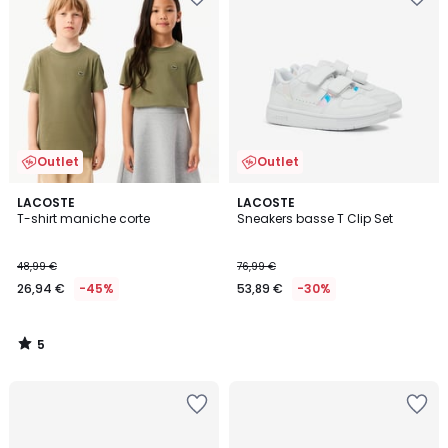
Outlet
Outlet
5
LACOSTE
LACOSTE
/
T-shirt maniche corte
Sneakers basse T Clip Set
5
48,99 €
76,99 €
26,94 €
-45%
53,89 €
-30%
5
/
5