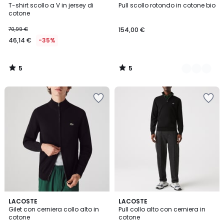
/
/
T-shirt scollo a V in jersey di
Pull scollo rotondo in cotone bio
Colori
5
5
cotone
70,99 €
154,00 €
46,14 €
-35%
5
5
/
/
5
5
4,9
LACOSTE
LACOSTE
/ 5
Gilet con cerniera collo alto in
Pull collo alto con cerniera in
cotone
cotone