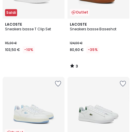
Outlet
Saldi
3
LACOSTE
LACOSTE
/
Sneakers basse T Clip Set
Sneakers basse Baseshot
5
115,00 €
124,00 €
103,50 €
-10%
80,60 €
-35%
3
/
5