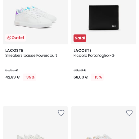
Outlet
Saldi
LACOSTE
LACOSTE
Sneakers basse Powercourt
Piccolo Portafoglio FG
65,99 €
80,00 €
42,89 €
-35%
68,00 €
-15%