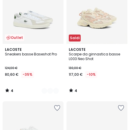
Outlet
Saldi
4
4
2
LACOSTE
LACOSTE
/
/
Sneakers basse Baseshot Pro
Scarpe da ginnastica basse
Colori
5
5
L003 Neo Shot
124,00 €
130,00 €
80,60 €
-35%
117,00 €
-10%
4
4
/
/
5
5