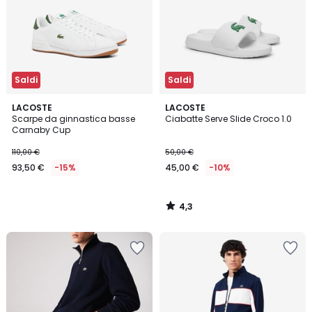
Saldi
Saldi
4,3
LACOSTE
LACOSTE
/ 5
Scarpe da ginnastica basse
Ciabatte Serve Slide Croco 1.0
Carnaby Cup
110,00 €
50,00 €
93,50 €
-15%
45,00 €
-10%
4,3
/
5