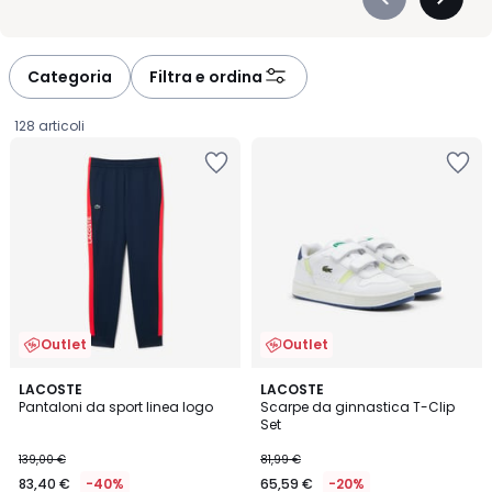
Précédent
Suivan
-
-
défiler
défiler
à
à
Categoria
Filtra e ordina
gauche
droite
128 articoli
Outlet
Outlet
2
LACOSTE
LACOSTE
Pantaloni da sport linea logo
Scarpe da ginnastica T-Clip
Colori
Set
83,40
139,00 €
81,99 €
€
83,40 €
-40%
65,59 €
-20%
Invece