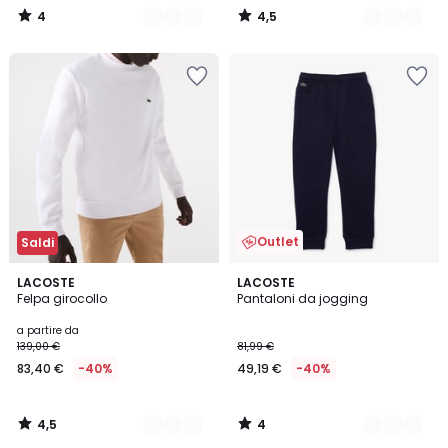
4
4,5
/
/
5
5
Outlet
Saldi
4,5
4
8
LACOSTE
2
LACOSTE
/ 5
/
Felpa girocollo
Pantaloni da jogging
Colori
Colori
5
a partire da
139,00 €
81,99 €
83,40 €
-40%
49,19 €
-40%
4,5
4
/
/
5
5