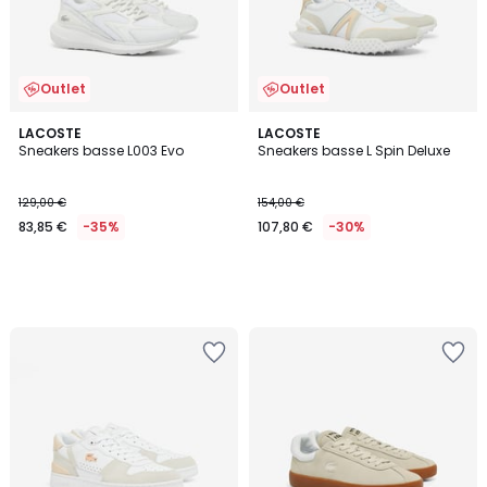
Outlet
Outlet
LACOSTE
LACOSTE
Sneakers basse L003 Evo
Sneakers basse L Spin Deluxe
129,00 €
154,00 €
83,85 €
-35%
107,80 €
-30%