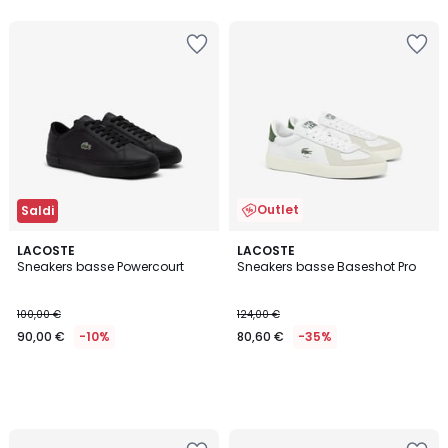
Outlet
Saldi
LACOSTE
LACOSTE
Sneakers basse Powercourt
Sneakers basse Baseshot Pro
100,00 €
124,00 €
90,00 €
-10%
80,60 €
-35%