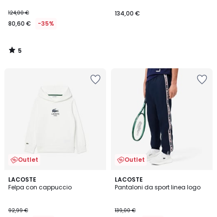
124,00 €
134,00 €
80,60 €
-35%
5
/
5
Outlet
Outlet
2
LACOSTE
2
LACOSTE
Felpa con cappuccio
Pantaloni da sport linea logo
Colori
Colori
92,99 €
139,00 €