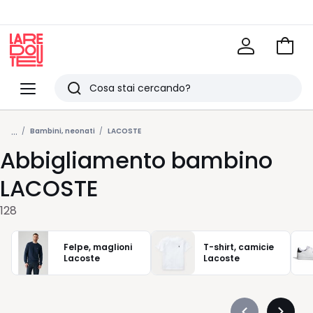
Vai
al
La
carrel
Redoute
Menu
Ricerca
Ultimi
...
articoli
Bambini, neonati
LACOSTE
Abbigliamento bambino
visti
LACOSTE
128
Felpe, maglioni
T-shirt, camicie
Lacoste
Lacoste