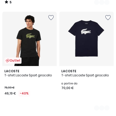
5
/
5
Outlet
LACOSTE
2
LACOSTE
T-shirt Lacoste Sport girocollo
T-shirt Lacoste Sport girocollo
Colori
a partire da
76,99 €
70,00 €
46,19 €
-40%