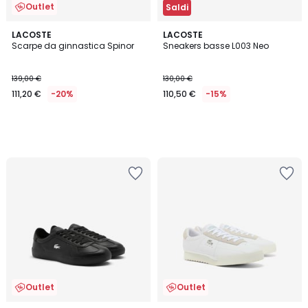
Outlet
Saldi
LACOSTE
LACOSTE
Scarpe da ginnastica Spinor
Sneakers basse L003 Neo
139,00 €
130,00 €
111,20 €
-20%
110,50 €
-15%
Outlet
Outlet