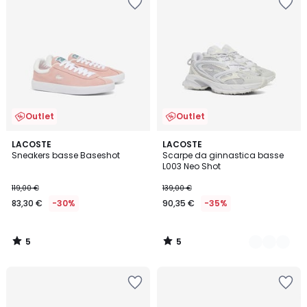
Outlet
Outlet
5
5
LACOSTE
2
LACOSTE
/
/
Sneakers basse Baseshot
Scarpe da ginnastica basse
Colori
5
5
L003 Neo Shot
119,00 €
139,00 €
83,30 €
-30%
90,35 €
-35%
5
5
/
/
5
5