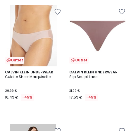
50%
di
sconto
applicato.
Outlet
Outlet
CALVIN KLEIN UNDERWEAR
CALVIN KLEIN UNDERWEAR
Culotte Sheer Marquisette
Slip Sculpt Lace
29,99 €
31,99 €
16,49 €
-45%
17,59 €
-45%