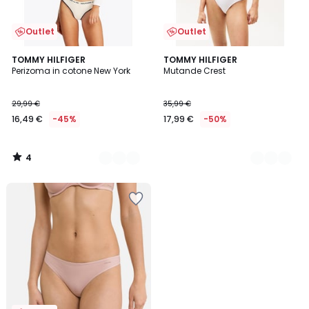
Outlet
Outlet
4
2
TOMMY HILFIGER
2
TOMMY HILFIGER
/
Perizoma in cotone New York
Mutande Crest
Colori
Colori
5
29,99 €
35,99 €
16,49 €
-45%
17,99 €
-50%
4
/
5