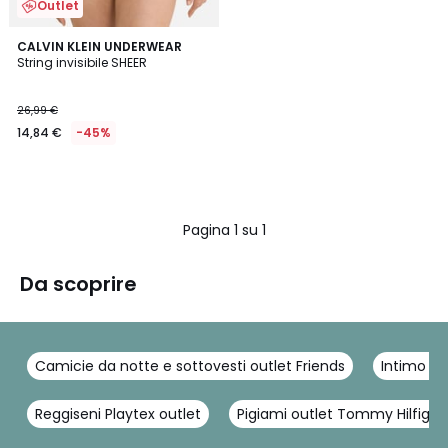
Outlet
CALVIN KLEIN UNDERWEAR
String invisibile SHEER
26,99 €
14,84 €
-45%
Pagina 1 su 1
Da scoprire
Camicie da notte e sottovesti outlet Friends
Intimo ou
Reggiseni Playtex outlet
Pigiami outlet Tommy Hilfiger