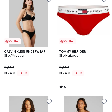
Outlet
Outlet
5
CALVIN KLEIN UNDERWEAR
TOMMY HILFIGER
/
Slip Attraction
Slip Heritage
5
24,99 €
24,99 €
13,74 €
-45%
13,74 €
-45%
5
/
5