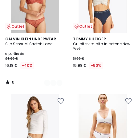
Outlet
Outlet
5
2
CALVIN KLEIN UNDERWEAR
TOMMY HILFIGER
/
Slip Sensual Stretch Lace
Culotte vita alta in cotone New
Colori
5
York
a partire da
26,99 €
31,99 €
16,19 €
-40%
15,99 €
-50%
5
/
5