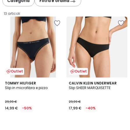
Categoria
Filtra e ordina
13 articoli
Outlet
Outlet
TOMMY HILFIGER
CALVIN KLEIN UNDERWEAR
Slip in microfibra e pizzo
Slip SHEER MARQUISETTE
14,99
29,99 €
29,99 €
€
14,99 €
-50%
17,99 €
-40%
Invece
di
29,99
€