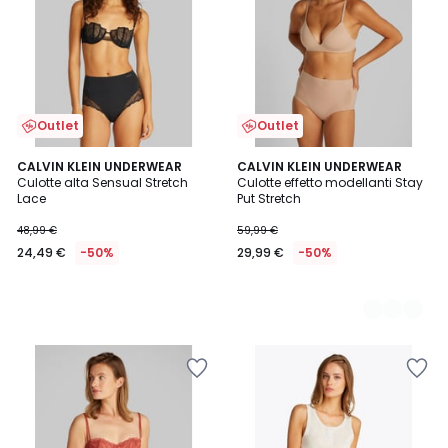
Outlet
Outlet
CALVIN KLEIN UNDERWEAR
2
CALVIN KLEIN UNDERWEAR
Culotte alta Sensual Stretch
Culotte effetto modellanti Stay
Colori
Lace
Put Stretch
48,99 €
59,99 €
24,49 €
-50%
29,99 €
-50%