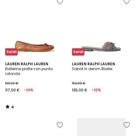
Saldi
Saldi
4
LAUREN RALPH LAUREN
LAUREN RALPH LAUREN
/
Ballerine piatte con punta
Sabot in denim Blaike
5
rotonda
130,00 €
150,00 €
117,00 €
-10%
135,00 €
-10%
4
/
5