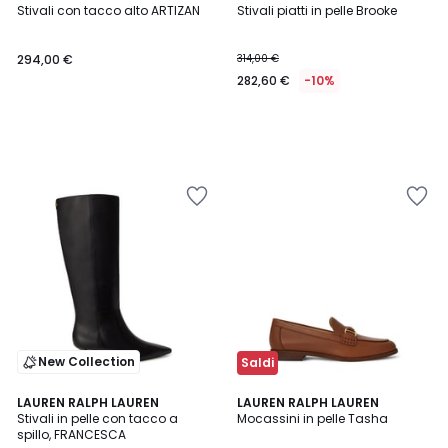
Stivali con tacco alto ARTIZAN
Stivali piatti in pelle Brooke
294,00 €
314,00 €
282,60 €
-10%
New Collection
Saldi
1
LAUREN RALPH LAUREN
2
LAUREN RALPH LAUREN
/
Stivali in pelle con tacco a
Mocassini in pelle Tasha
Colori
5
spillo, FRANCESCA