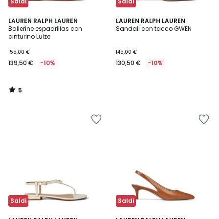
Saldi
Saldi
5
LAUREN RALPH LAUREN
LAUREN RALPH LAUREN
/
Ballerine espadrillas con
Sandali con tacco GWEN
5
cinturino Luize
155,00 €
145,00 €
139,50 €
-10%
130,50 €
-10%
5
/
5
Saldi
Saldi