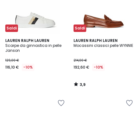
Saldi
Saldi
3,9
LAUREN RALPH LAUREN
LAUREN RALPH LAUREN
/ 5
Scarpe da ginnastica in pelle
Mocassini classici pelle WYNNIE
Janson
129,00 €
214,00 €
116,10 €
-10%
192,60 €
-10%
3,9
/
5