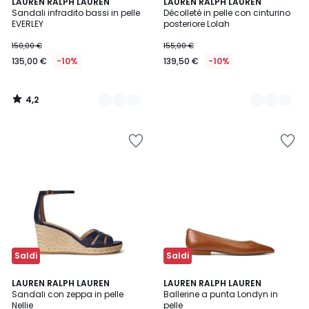
4,2
3
LAUREN RALPH LAUREN
2
LAUREN RALPH LAUREN
/ 5
Sandali infradito bassi in pelle
Décolleté in pelle con cinturino
Colori
Colori
EVERLEY
posteriore Lolah
150,00 €
155,00 €
135,00 €
-10%
139,50 €
-10%
4,2
/
5
Saldi
Saldi
4
5
LAUREN RALPH LAUREN
LAUREN RALPH LAUREN
/
/
Sandali con zeppa in pelle
Ballerine a punta Londyn in
5
5
Nellie
pelle