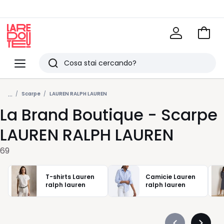
Vai
al
La
carrel
Redoute
Menu
Ricerca
Ultimi
...
articoli
Scarpe
LAUREN RALPH LAUREN
La Brand Boutique - Scarpe
visti
LAUREN RALPH LAUREN
69
T-shirts Lauren
Camicie Lauren
ralph lauren
ralph lauren