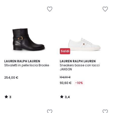
Saldi
3
3,4
LAUREN RALPH LAUREN
LAUREN RALPH LAUREN
/
/ 5
Stivaletti in pelle liscia Brooke
Sneakers basse con lacci
5
JANSON
254,00 €
104,00 €
93,60 €
-10%
3
3,4
/
/
5
5