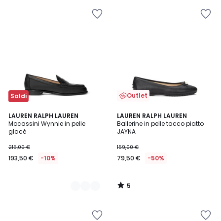
Outlet
Saldi
5
2
LAUREN RALPH LAUREN
LAUREN RALPH LAUREN
/
Mocassini Wynnie in pelle
Ballerine in pelle tacco piatto
Colori
5
glacé
JAYNA
215,00 €
159,00 €
193,50 €
-10%
79,50 €
-50%
5
/
5