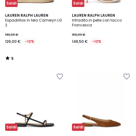
Saldi
Saldi
5
LAUREN RALPH LAUREN
LAUREN RALPH LAUREN
/
Espadrillas in tela Cameryn LG
Infradito in pelle con tacco
5
2
Francesca
140,00 €
165,00 €
126,00 €
-10%
148,50 €
-10%
5
/
5
Saldi
Saldi