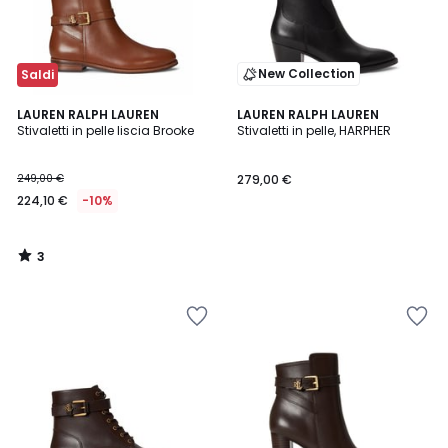
New Collection
Saldi
3
LAUREN RALPH LAUREN
LAUREN RALPH LAUREN
/
Stivaletti in pelle liscia Brooke
Stivaletti in pelle, HARPHER
5
249,00 €
279,00 €
224,10 €
-10%
3
/
5