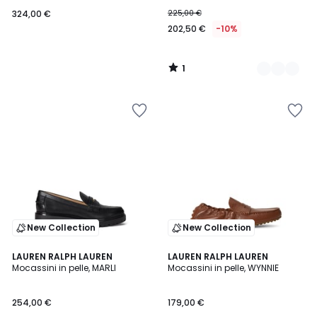
324,00 €
225,00 €
202,50 €
-10%
1
/
5
New Collection
New Collection
LAUREN RALPH LAUREN
2
LAUREN RALPH LAUREN
Mocassini in pelle, MARLI
Mocassini in pelle, WYNNIE
Colori
254,00 €
179,00 €