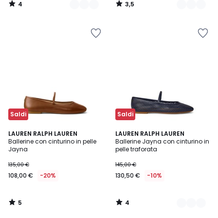
4
3,5
/
/
5
5
Saldi
Saldi
5
4
LAUREN RALPH LAUREN
3
LAUREN RALPH LAUREN
/
/
Ballerine con cinturino in pelle
Ballerine Jayna con cinturino in
Colori
5
5
Jayna
pelle traforata
135,00 €
145,00 €
108,00 €
-20%
130,50 €
-10%
5
4
/
/
5
5