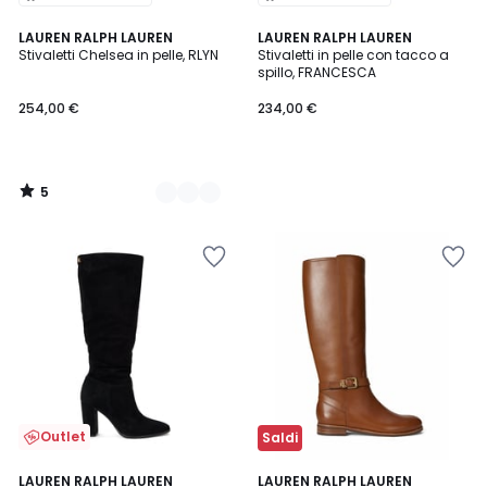
5
2
LAUREN RALPH LAUREN
LAUREN RALPH LAUREN
/
Stivaletti Chelsea in pelle, RLYN
Stivaletti in pelle con tacco a
Colori
5
spillo, FRANCESCA
254,00 €
234,00 €
5
/
5
Outlet
Saldi
LAUREN RALPH LAUREN
LAUREN RALPH LAUREN