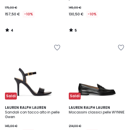
175,00 €
145,00 €
157,50 €
-10%
130,50 €
-10%
4
5
/
/
5
5
Saldi
Saldi
5
4,7
LAUREN RALPH LAUREN
LAUREN RALPH LAUREN
/
/ 5
Sandali con tacco alto in pelle
Mocassini classici pelle WYNNIE
5
Gwen
145,00 €
214,00 €