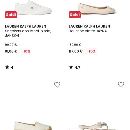
Saldi
Saldi
4
4,7
LAUREN RALPH LAUREN
LAUREN RALPH LAUREN
/
/ 5
Sneakers con lacci in tela,
Ballerine piatte JAYNA
5
JANSON II
90,00 €
130,00 €
81,00 €
-10%
117,00 €
-10%
4
4,7
/
/
5
5