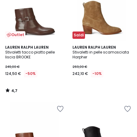
Outlet
Saldi
4,7
LAUREN RALPH LAUREN
LAUREN RALPH LAUREN
/ 5
Stivaletti tacco piatto pelle
Stivaletti in pelle scamosciata
liscia BROOKE
Harpher
249,00 €
269,00 €
124,50 €
-50%
242,10 €
-10%
4,7
/
5