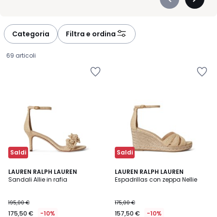
Précédent
Suivan
-
-
défiler
défiler
à
à
Categoria
Filtra e ordina
gauche
droite
69 articoli
Saldi
Saldi
4
5
LAUREN RALPH LAUREN
LAUREN RALPH LAUREN
/
/
Sandali Allie in rafia
Espadrillas con zeppa Nellie
5
5
175,50
195,00 €
175,00 €
€
175,50 €
-10%
157,50 €
-10%
Invece