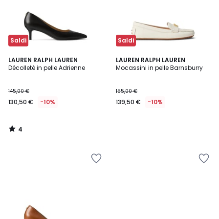
Saldi
Saldi
4
LAUREN RALPH LAUREN
LAUREN RALPH LAUREN
/
Décolleté in pelle Adrienne
Mocassini in pelle Barnsburry
5
145,00 €
155,00 €
130,50 €
-10%
139,50 €
-10%
4
/
5