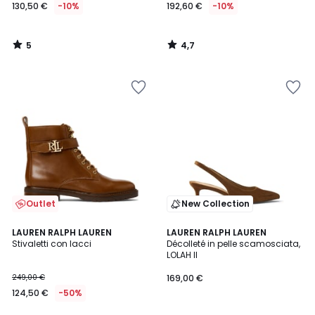
130,50 €
-10%
192,60 €
-10%
5
4,7
/
/
5
5
Outlet
New Collection
4,4
LAUREN RALPH LAUREN
LAUREN RALPH LAUREN
/ 5
Stivaletti con lacci
Décolleté in pelle scamosciata,
LOLAH II
249,00 €
169,00 €
124,50 €
-50%