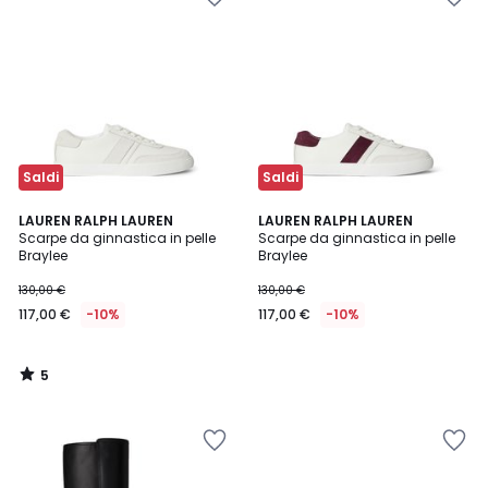
Saldi
Saldi
5
LAUREN RALPH LAUREN
LAUREN RALPH LAUREN
/
Scarpe da ginnastica in pelle
Scarpe da ginnastica in pelle
5
Braylee
Braylee
130,00 €
130,00 €
117,00 €
-10%
117,00 €
-10%
5
/
5