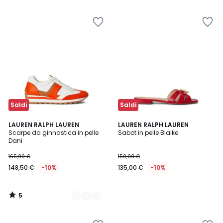
5
5
Saldi
Saldi
5
2
LAUREN RALPH LAUREN
LAUREN RALPH LAUREN
/
Scarpe da ginnastica in pelle
Sabot in pelle Blaike
Colori
5
Dani
165,00 €
150,00 €
148,50 €
-10%
135,00 €
-10%
5
/
5