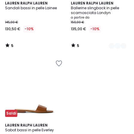
5
5
LAUREN RALPH LAUREN
2
LAUREN RALPH LAUREN
/
/
Sandali bassi in pelle Lainee
Ballerine slingback in pelle
Colori
5
5
scamosciata Londyn
a partire da
145,00 €
150,00 €
130,50 €
-10%
135,00 €
-10%
5
5
/
/
5
5
Saldi
5
LAUREN RALPH LAUREN
/
Sabot bassi in pelle Everley