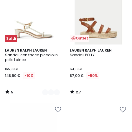
Outlet
Saldi
5
2,7
2
LAUREN RALPH LAUREN
LAUREN RALPH LAUREN
/
/ 5
Sandali con tacco piccolo in
Sandali POLLY
Colori
5
pelle Lainee
165,00 €
174,00 €
148,50 €
-10%
87,00 €
-50%
5
2,7
/
/
5
5