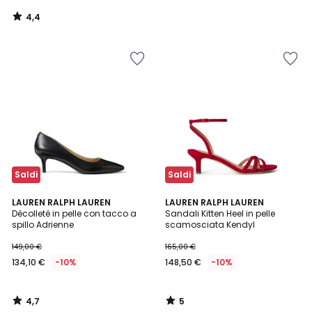
4,4
/
5
Saldi
Saldi
4,7
5
LAUREN RALPH LAUREN
LAUREN RALPH LAUREN
/ 5
/
Décolleté in pelle con tacco a
Sandali Kitten Heel in pelle
5
spillo Adrienne
scamosciata Kendyl
149,00 €
165,00 €
134,10 €
-10%
148,50 €
-10%
4,7
5
/
/