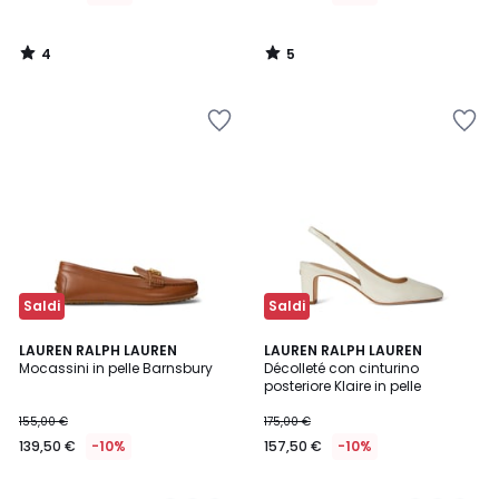
di
195,00
4
5
€
/
/
5
5
10%
di
sconto
applicato.
Saldi
Saldi
4
3,5
2
LAUREN RALPH LAUREN
3
LAUREN RALPH LAUREN
/
/ 5
Mocassini in pelle Barnsbury
Décolleté con cinturino
Colori
Colori
5
posteriore Klaire in pelle
155,00 €
175,00 €
139,50 €
-10%
157,50 €
-10%