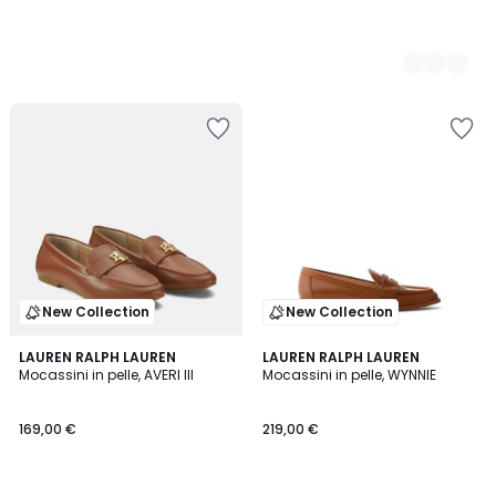
New Collection
New Collection
5
2
LAUREN RALPH LAUREN
2
LAUREN RALPH LAUREN
/
Mocassini in pelle, AVERI III
Mocassini in pelle, WYNNIE
Colori
Colori
5
169,00 €
219,00 €