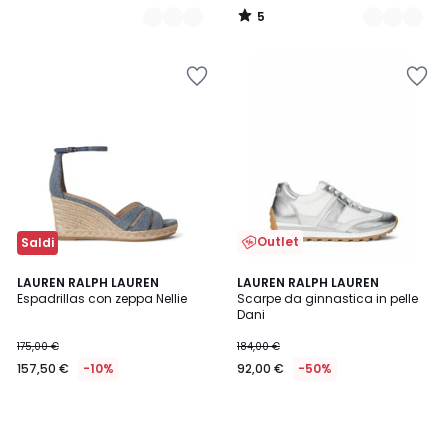
5
/
5
Outlet
Saldi
LAUREN RALPH LAUREN
LAUREN RALPH LAUREN
Espadrillas con zeppa Nellie
Scarpe da ginnastica in pelle
Dani
175,00 €
184,00 €
157,50 €
-10%
92,00 €
-50%