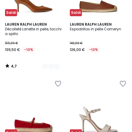
Saldi
Saldi
4,7
2
LAUREN RALPH LAUREN
LAUREN RALPH LAUREN
/ 5
Décolleté Lanette in pelle, tacchi
Espadrillas in pelle Cameryn
Colori
a spillo
155,00 €
140,00 €
139,50 €
-10%
126,00 €
-10%
4,7
/
5