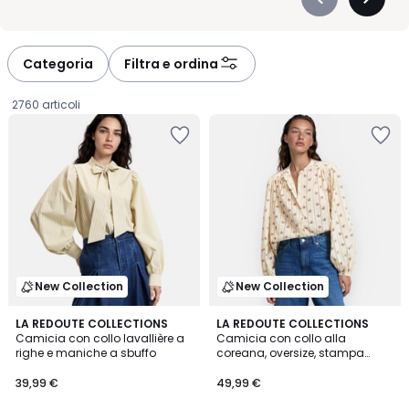
Précédent
Suivan
-
-
défiler
défiler
à
à
Categoria
Filtra e ordina
gauche
droite
2760 articoli
New Collection
New Collection
LA REDOUTE COLLECTIONS
LA REDOUTE COLLECTIONS
Camicia con collo lavallière a
Camicia con collo alla
righe e maniche a sbuffo
coreana, oversize, stampa
39,99
floreale, Signature LISE
39,99 €
49,99 €
€.