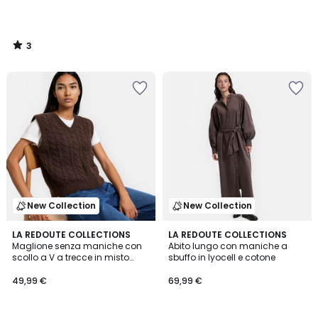
3
/
5
New Collection
New Collection
2
LA REDOUTE COLLECTIONS
LA REDOUTE COLLECTIONS
Maglione senza maniche con
Abito lungo con maniche a
Colori
scollo a V a trecce in misto
sbuffo in lyocell e cotone
alpaca
49,99 €
69,99 €