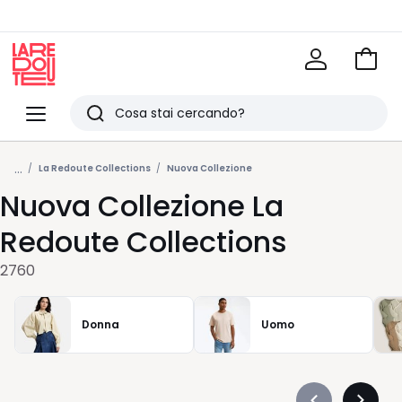
Vai
al
La
carrel
Redoute
Menu
Ricerca
Ultimi
...
articoli
La Redoute Collections
Nuova Collezione
Nuova Collezione La
visti
Redoute Collections
2760
Donna
Uomo