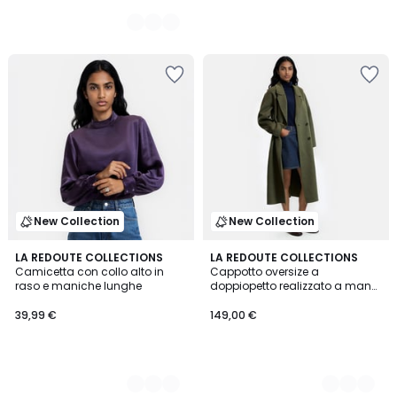
New Collection
New Collection
2
LA REDOUTE COLLECTIONS
4
LA REDOUTE COLLECTIONS
Camicetta con collo alto in
Cappotto oversize a
Colori
Colori
raso e maniche lunghe
doppiopetto realizzato a mano
in misto lana
39,99 €
149,00 €