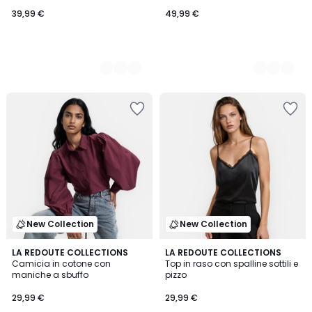
39,99 €
49,99 €
New Collection
New Collection
3
LA REDOUTE COLLECTIONS
2
LA REDOUTE COLLECTIONS
/
Camicia in cotone con
Top in raso con spalline sottili e
Colori
5
maniche a sbuffo
pizzo
29,99 €
29,99 €