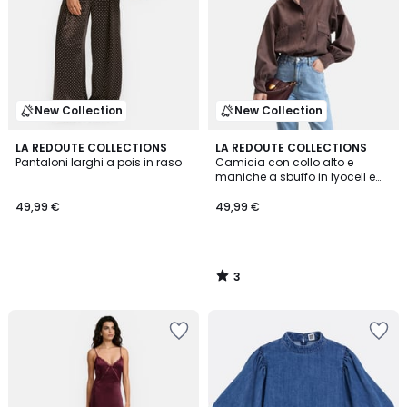
New Collection
New Collection
3
LA REDOUTE COLLECTIONS
LA REDOUTE COLLECTIONS
/
Pantaloni larghi a pois in raso
Camicia con collo alto e
5
maniche a sbuffo in lyocell e
cotone
49,99 €
49,99 €
3
/
5