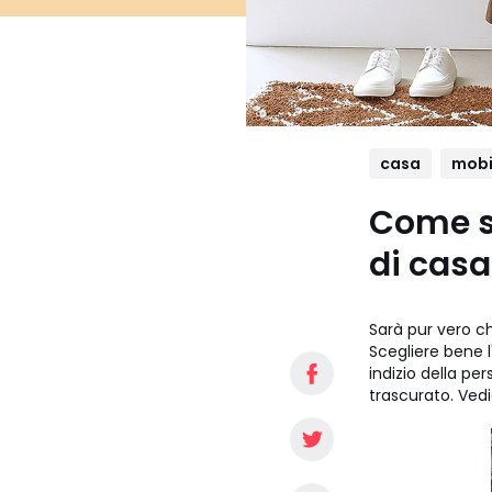
casa
mobi
Come sc
di casa
Sarà pur vero c
Scegliere bene l
indizio della p
trascurato. Vedi