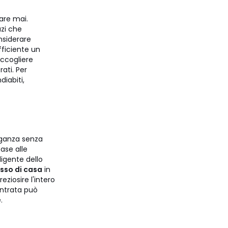
are mai.
azi che
nsiderare
ficiente un
accogliere
ati. Per
iabiti,
leganza senza
ase alle
ligente dello
sso di casa
in
eziosire l'intero
entrata può
.