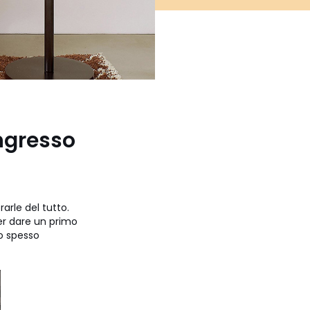
ingresso
arle del tutto.
er dare un primo
io spesso