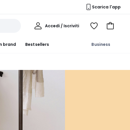
Scarica l'app
Il
Accedi / Iscriviti
Voir
Vai
Mio
ma
al
Profilo
wishlist
carrello
n brand
Bestsellers
Business