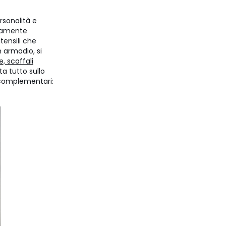
sonalità e
ttamente
tensili che
 armadio, si
, scaffali
a tutto sullo
i complementari: