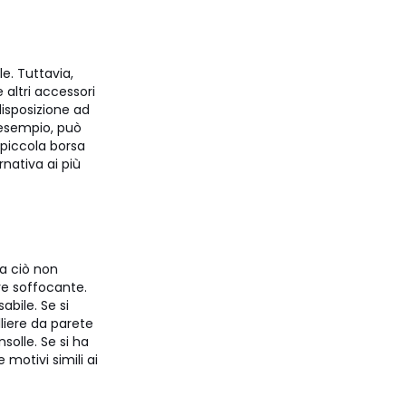
e. Tuttavia,
e altri accessori
disposizione ad
 esempio, può
 piccola borsa
rnativa ai più
ma ciò non
re soffocante.
bile. Se si
lliere da parete
solle. Se si ha
motivi simili ai