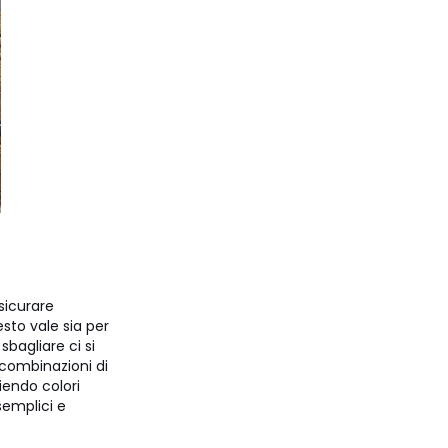
sicurare
esto vale sia per
sbagliare ci si
 combinazioni di
liendo colori
semplici e