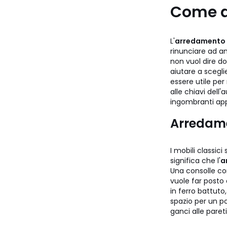
Come a
L'
arredamento p
rinunciare ad a
non vuol dire do
aiutare a scegl
essere utile per
alle chiavi dell
ingombranti app
Arredame
I mobili classic
significa che l'
a
Una consolle con
vuole far posto 
in ferro battuto,
spazio per un po
ganci alle pareti