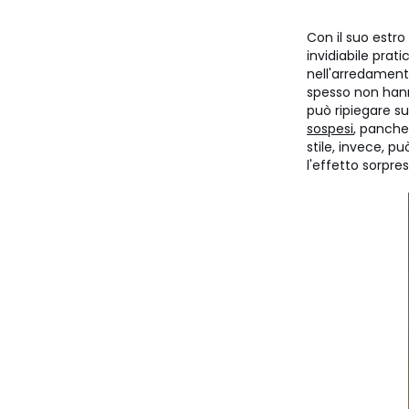
Con il suo estro 
invidiabile prat
nell'arredamento
spesso non hanno
può ripiegare s
sospesi
, panche
stile, invece, p
l'effetto sorpre