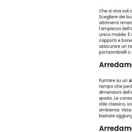
Che si viva sol
Scegliere dei bu
altrimenti rimar
l'ampiezza dell'
unico mobile. È
cappotti e borse
assicurare un to
portaombrelli o 
Arredame
Puntare su un
a
tempo che però n
dimensioni dell'
spazio. Le conso
stile classico, 
ambiente. Viste 
bastare aggiun
Arredame