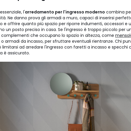
essenziale, l'
arredamento per l'ingresso moderno
combina per
icità. Ne danno prova gli armadi a muro, capaci di inserirsi perfe
 e offrire quanto più spazio per riporre indumenti, accessori e u
 un posto preciso in casa. Se l'ingresso è troppo piccolo per un
u complementi che occupano lo spazio in altezza, come
mensole
 o armadi da incasso, per sfruttare eventuali rientranze. Chi punt
uò limitarsi ad arredare l'ingresso con faretti a incasso e specch
sa è assicurato.