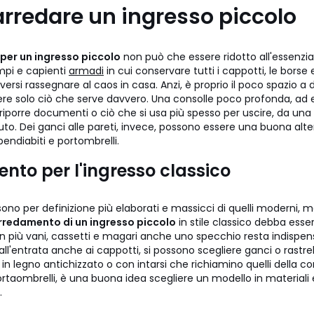
rredare un ingresso piccolo
er un ingresso piccolo
non può che essere ridotto all'essenzial
mpi e capienti
armadi
in cui conservare tutti i cappotti, le borse 
versi rassegnare al caos in casa. Anzi, è proprio il poco spazio a 
iere solo ciò che serve davvero. Una consolle poco profonda, ad
 riporre documenti o ciò che si usa più spesso per uscire, da una
'auto. Dei ganci alle pareti, invece, possono essere una buona alte
endiabiti e portombrelli.
nto per l'ingresso classico
i sono per definizione più elaborati e massicci di quelli moderni, 
rredamento di un ingresso piccolo
in stile classico debba esse
 più vani, cassetti e magari anche uno specchio resta indispensa
all'entrata anche ai cappotti, si possono scegliere ganci o rastre
 in legno antichizzato o con intarsi che richiamino quelli della con
rtaombrelli, è una buona idea scegliere un modello in materiali e 
.