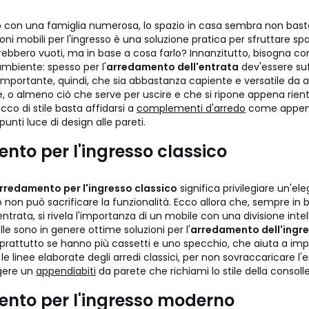
i o con una famiglia numerosa, lo spazio in casa sembra non bast
oni mobili per l'ingresso è una soluzione pratica per sfruttare sp
rebbero vuoti, ma in base a cosa farlo? Innanzitutto, bisogna co
ambiente: spesso per l'
arredamento dell'entrata
dev'essere suf
 importante, quindi, che sia abbastanza capiente e versatile da 
, o almeno ciò che serve per uscire e che si ripone appena rientr
cco di stile basta affidarsi a
complementi d'arredo
come append
punti luce di design alle pareti.
nto per l'ingresso classico
rredamento per l'ingresso classico
significa privilegiare un'e
on può sacrificare la funzionalità. Ecco allora che, sempre in b
entrata, si rivela l'importanza di un mobile con una divisione intel
lle sono in genere ottime soluzioni per l'
arredamento dell'ingre
soprattutto se hanno più cassetti e uno specchio, che aiuta a impr
le linee elaborate degli arredi classici, per non sovraccaricare l'
gere un
appendiabiti
da parete che richiami lo stile della consolle
nto per l'ingresso moderno