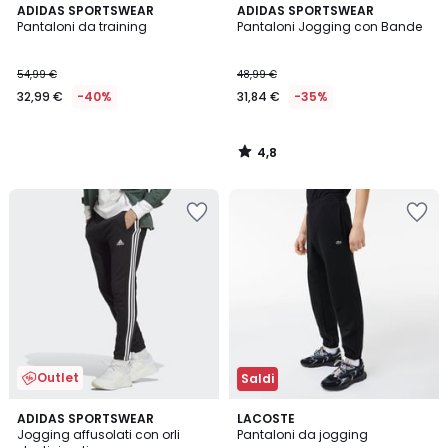
4,8
ADIDAS SPORTSWEAR
ADIDAS SPORTSWEAR
/ 5
Pantaloni da training
Pantaloni Jogging con Bande
54,99 €
48,99 €
32,99 €
-40%
31,84 €
-35%
4,8
/
5
Outlet
Saldi
4,7
5
ADIDAS SPORTSWEAR
4
LACOSTE
/ 5
/
Jogging affusolati con orli
Pantaloni da jogging
Colori