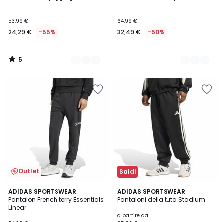
Colori
Colori
5
53,99 €
64,99 €
24,29 €
-55%
32,49 €
-50%
5
/
5
Outlet
Saldi
4,6
ADIDAS SPORTSWEAR
2
ADIDAS SPORTSWEAR
/ 5
Pantalon French terry Essentials
Pantaloni della tuta Stadium
Colori
Linear
a partire da