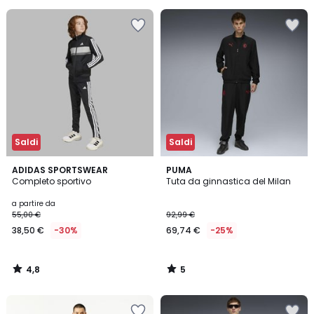
40%
di
sconto
applicato.
Saldi
Saldi
4,8
5
ADIDAS SPORTSWEAR
PUMA
/ 5
/
Completo sportivo
Tuta da ginnastica del Milan
5
a partire da
55,00 €
92,99 €
38,50 €
-30%
69,74 €
-25%
4,8
5
/
/
5
5