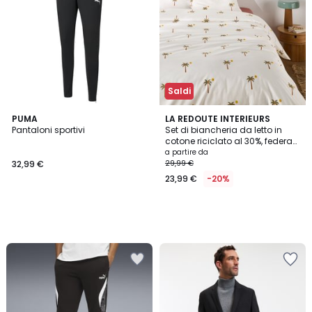
Saldi
PUMA
LA REDOUTE INTERIEURS
Pantaloni sportivi
Set di biancheria da letto in
cotone riciclato al 30%, federa
quadrata, stampa con palme,
a partire da
PARADELA
32,99 €
29,99 €
23,99 €
-20%