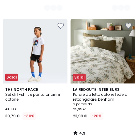
Saldi
Saldi
4,9
THE NORTH FACE
LA REDOUTE INTERIEURS
/ 5
Set di T-shirt e pantaloncini in
Parure da letto cotone federa
cotone
rettangolare, Denham
a partire da
43,99 €
29,99 €
30,79 €
-30%
23,99 €
-20%
4,9
/