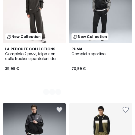
New Collection
New Collection
2
LA REDOUTE COLLECTIONS
PUMA
Completo 2 pezzi, felpa con
Completo sportivo
Colori
collo trucker e pantaloni da
jogging, tessuto felpato
35,99 €
70,99 €