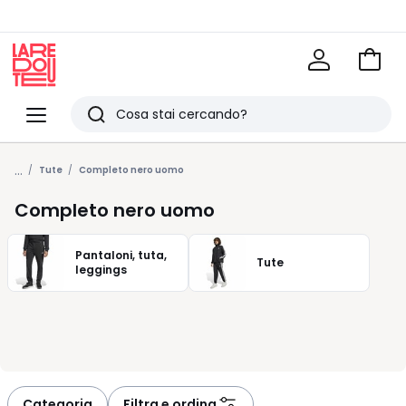
Vai
al
La
carrel
Redoute
Menu
Ricerca
Ultimi
...
articoli
Tute
Completo nero uomo
visti
Completo nero uomo
Pantaloni, tuta,
Tute
leggings
Categoria
Filtra e ordina