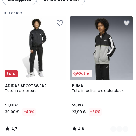
109 articoli
Outlet
Saldi
4,7
4,8
ADIDAS SPORTSWEAR
2
PUMA
/ 5
/ 5
Tuta in poliestere
Tuta in poliestere colorblock
Colori
30,00
50,00 €
59,99 €
€
30,00 €
-40%
23,99 €
-60%
Invece
di
50,00
4,7
4,8
€
/
/
5
5