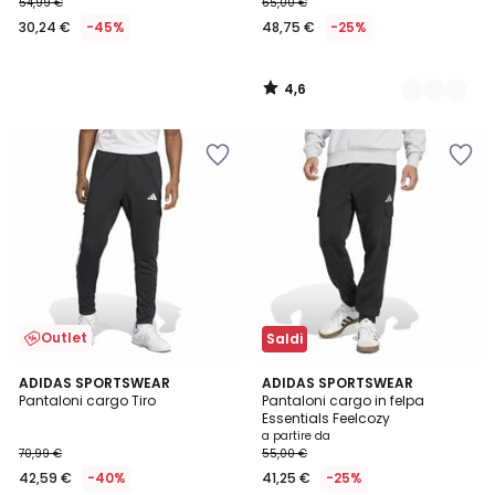
54,99 €
65,00 €
30,24 €
-45%
48,75 €
-25%
4,6
/
5
Outlet
Saldi
5
5
ADIDAS SPORTSWEAR
2
ADIDAS SPORTSWEAR
/
/
Pantaloni cargo Tiro
Pantaloni cargo in felpa
Colori
5
5
Essentials Feelcozy
a partire da
70,99 €
55,00 €
42,59 €
-40%
41,25 €
-25%