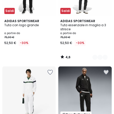
Saldi
Saldi
4,6
ADIDAS SPORTSWEAR
3
ADIDAS SPORTSWEAR
/ 5
Tuta con logo grande
Tuta essenziale in maglia a 3
Colori
strisce
a partire da
a partire da
75,00 €
75,00 €
52,50 €
-30%
52,50 €
-30%
4,6
/
5