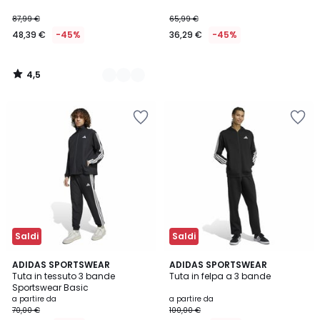
87,99 €
65,99 €
48,39 €
-45%
36,29 €
-45%
4,5
/
5
Saldi
Saldi
4,4
5
2
ADIDAS SPORTSWEAR
ADIDAS SPORTSWEAR
/ 5
/
Tuta in tessuto 3 bande
Tuta in felpa a 3 bande
Colori
5
Sportswear Basic
a partire da
a partire da
70,00 €
100,00 €