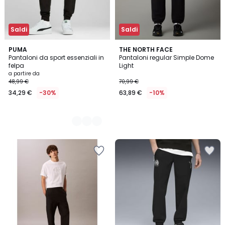
Saldi
Saldi
3
PUMA
THE NORTH FACE
Pantaloni da sport essenziali in
Pantaloni regular Simple Dome
Colori
felpa
Light
a partire da
48,99 €
70,99 €
34,29 €
-30%
63,89 €
-10%