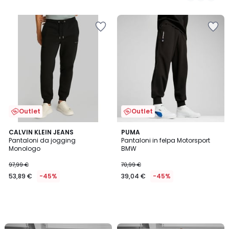
5
5
Outlet
Outlet
CALVIN KLEIN JEANS
PUMA
Pantaloni da jogging
Pantaloni in felpa Motorsport
Monologo
BMW
97,99 €
70,99 €
53,89 €
-45%
39,04 €
-45%