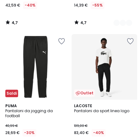
42,59 €
-40%
14,39 €
-55%
4,7
4,7
/
/
5
5
Outlet
Saldi
4,8
2
PUMA
2
LACOSTE
/ 5
Pantaloni da jogging da
Pantaloni da sport linea logo
Colori
Colori
football
40,99 €
139,00 €
28,69 €
-30%
83,40 €
-40%