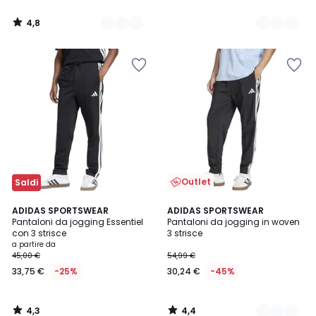
4,8
/
5
Outlet
Saldi
4,3
4,4
ADIDAS SPORTSWEAR
2
ADIDAS SPORTSWEAR
/ 5
/ 5
Pantaloni da jogging Essentiel
Pantaloni da jogging in woven
Colori
con 3 strisce
3 strisce
a partire da
45,00 €
54,99 €
33,75 €
-25%
30,24 €
-45%
4,3
4,4
/
/