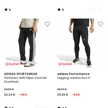
5
5
/
/
5
5
Outlet
Outlet
3,5
4,8
2
ADIDAS SPORTSWEAR
adidas Performance
/ 5
/ 5
Pantaloni dritti felpa 3 bande
Legging adidas Run It
Colori
Essentials
54,99 €
48,99 €
30,24 €
-45%
29,39 €
-40%