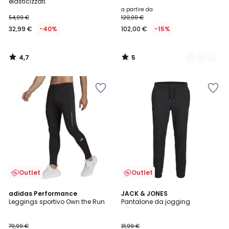
5
elasticizzati
a partire da
54,99 €
120,00 €
32,99 €
-40%
102,00 €
-15%
4,7
5
/
/
5
5
Outlet
Outlet
4,7
4,7
adidas Performance
3
JACK & JONES
/ 5
/ 5
Leggings sportivo Own the Run
Pantalone da jogging
Colori
70,99 €
31,99 €