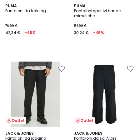
PUMA
PUMA
Pantaloni da training
Pantaloni sportivi bande
mimetiche
76,99 €
54,99 €
42,34 €
-45%
30,24 €
-45%
Outlet
Outlet
5
2
JACK & JONES
3
JACK & JONES
/
Pantaloni da jogging
Pantaloni da sci Alpes