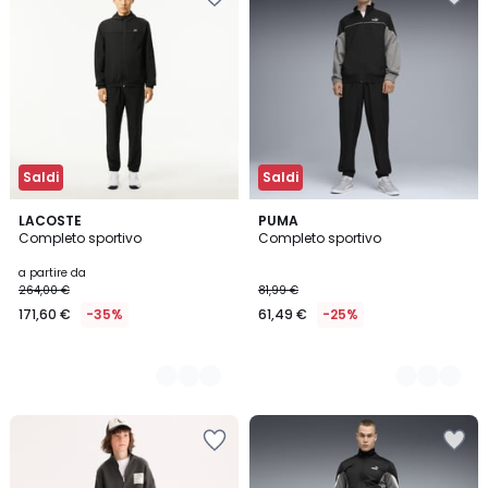
Saldi
Saldi
2
LACOSTE
3
PUMA
Completo sportivo
Completo sportivo
Colori
Colori
a partire da
264,00 €
81,99 €
171,60 €
-35%
61,49 €
-25%