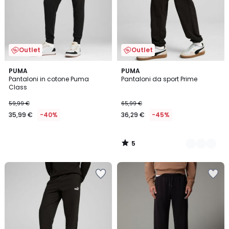
Outlet
Outlet
5
PUMA
3
PUMA
/
Pantaloni in cotone Puma
Pantaloni da sport Prime
Colori
5
Class
59,99 €
65,99 €
35,99 €
-40%
36,29 €
-45%
5
/
5