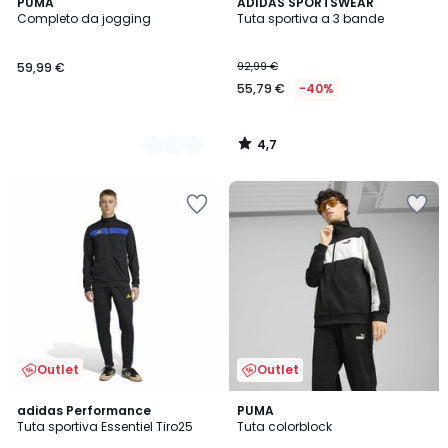
4,7
2
PUMA
ADIDAS SPORTSWEAR
/ 5
Completo da jogging
Tuta sportiva a 3 bande
Colori
59,99 €
92,99 €
55,79 €
-40%
4,7
/
5
Outlet
Outlet
4,5
2
adidas Performance
PUMA
/ 5
Tuta sportiva Essentiel Tiro25
Tuta colorblock
Colori