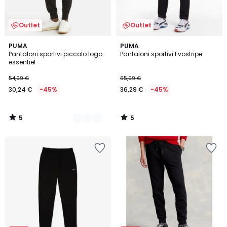
Outlet
Outlet
5
5
2
PUMA
PUMA
/
/
Pantaloni sportivi piccolo logo
Pantaloni sportivi Evostripe
Colori
5
5
essentiel
54,99 €
65,99 €
30,24 €
-45%
36,29 €
-45%
5
5
/
/
5
5