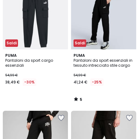
Saldi
Saldi
5
PUMA
PUMA
/
Pantaloni da sport cargo
Pantaloni da sport essenziali in
5
essenziali
tessuto intrecciato stile cargo
54,99 €
54,99 €
38,49 €
-30%
41,24 €
-25%
5
/
5