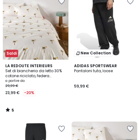
New Collection
Saldi
5
LA REDOUTE INTERIEURS
ADIDAS SPORTSWEAR
/
Set di biancheria da letto 30%
Pantaloni tuta, loose
5
cotone riciclato, federa
rettangolare, stampa con
a partire da
palme, PARADELA
29,99 €
59,99 €
23,99 €
-20%
5
/
5