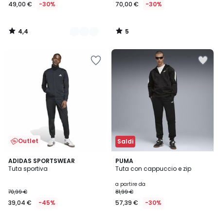
49,00 €
-30%
70,00 €
-30%
4,4
5
/
/
5
5
Outlet
Saldi
3
ADIDAS SPORTSWEAR
3
PUMA
Tuta sportiva
Tuta con cappuccio e zip
Colori
Colori
a partire da
70,99 €
81,99 €
39,04 €
-45%
57,39 €
-30%