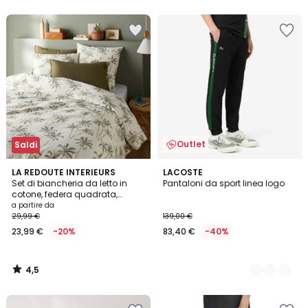
5
Outlet
Saldi
4,5
LA REDOUTE INTERIEURS
2
LACOSTE
/ 5
Set di biancheria da letto in
Pantaloni da sport linea logo
Colori
cotone, federa quadrata,
Denham
a partire da
29,99 €
139,00 €
23,99 €
-20%
83,40 €
-40%
4,5
/
5