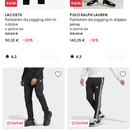
Saldi
Saldi
4,2
4,3
6
LACOSTE
3
POLO RALPH LAUREN
/ 5
/ 5
Pantaloni da jogging slim in
Pantaloni da jogging in doppio
Colori
Colori
cotone
jersey
a partire da
a partire da
129,00 €
165,00 €
90,30 €
-30%
140,25 €
-15%
4,2
4,3
/
/
5
5
Outlet
Outlet