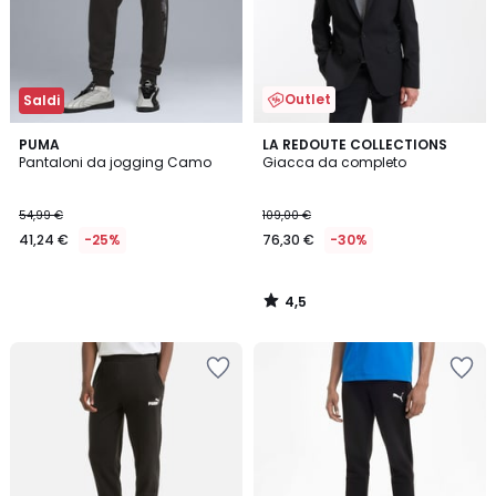
Outlet
Saldi
4,5
PUMA
LA REDOUTE COLLECTIONS
/ 5
Pantaloni da jogging Camo
Giacca da completo
54,99 €
109,00 €
41,24 €
-25%
76,30 €
-30%
4,5
/
5