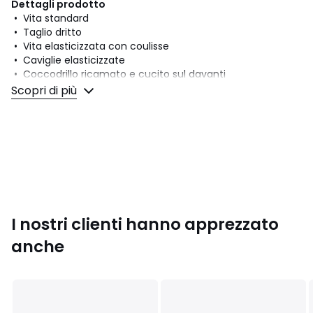
Dettagli prodotto
• Vita standard
• Taglio dritto
• Vita elasticizzata con coulisse
• Caviglie elasticizzate
• Coccodrillo ricamato e cucito sul davanti
Scopri di più
Composizione e Manutenzione
• Materiale principale: 84% cotone, 16% poliestere
• Fodera tasca: 100% cotone
• Per la manutenzione, si prega di fare riferimento alle
indicazioni riportate sull'etichetta del prodotto
Colori
Blu marino, Nero , Crema, Marrone
Taglie
XS, S, M, L, XL, XXL
I nostri clienti hanno apprezzato
anche