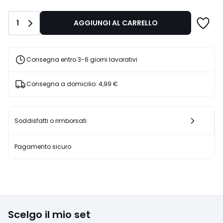
da
120,00
Quantità
1
AGGIUNGI AL CARRELLO
€.
Consegna entro 3-6 giorni lavorativi
Consegna a domicilio:
4,99 €
Soddisfatti o rimborsati
Pagamento sicuro
Scelgo il mio set