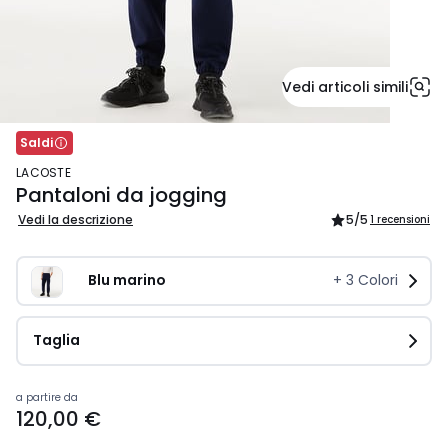
Vedi articoli simili
Saldi
LACOSTE
Pantaloni da jogging
Vedi la descrizione
5
/5
1 recensioni
Blu marino
+
3
Colori
Taglia
Prezzo
a partire da
120,00 €
a
partire