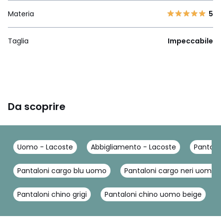
Materia
5
Taglia
Impeccabile
Da scoprire
Uomo - Lacoste
Abbigliamento - Lacoste
Pantalo
Pantaloni cargo blu uomo
Pantaloni cargo neri uomo
Pantaloni chino grigi
Pantaloni chino uomo beige