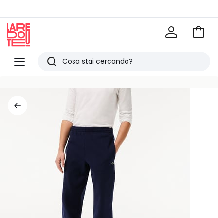
Vai
al
La
carrel
Redoute
Menu
Ricerca
Ultimi
articoli
visti