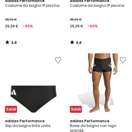
4,8
4,8
adidas Performance
adidas Performance
/ 5
/ 5
Costume da bagno 1P piscina
Costume da bagno 1P piscina
48,99 €
48,99 €
29,39 €
-40%
29,39 €
-40%
4,8
4,8
/
/
5
5
Saldi
Saldi
4,7
4,5
adidas Performance
adidas Performance
/ 5
/ 5
Slip da bagno tinta unita
Boxer da bagno con logo
grande