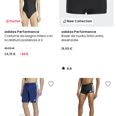
Outlet
New Collection
4,6
adidas Performance
adidas Performance
/ 5
Costume da bagno intero con
Boxer da nuoto, tinta unita,
scollatura posteriore a U
essenziale
43,99 €
18,99 €
24,19 €
-45%
4,6
/
5