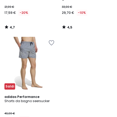
21,99 €
33,00 €
17,59 €
-20%
29,70 €
-10%
4,7
4,5
/
/
5
5
Saldi
4,8
adidas Performance
/ 5
Shorts da bagno seersucker
40,00 €