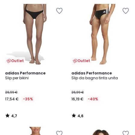
5
Outlet
Outlet
4,7
4,6
adidas Performance
adidas Performance
/ 5
/ 5
Slip per bikini
Slip da bagno tinta unita
26,99 €
26,99 €
17,54 €
-35%
16,19 €
-40%
4,7
4,6
/
/
5
5