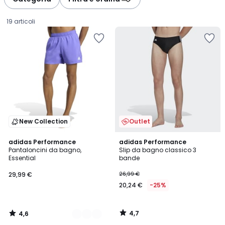
19 articoli
New Collection
Outlet
4,6
4,7
2
adidas Performance
adidas Performance
/ 5
/ 5
Pantaloncini da bagno,
Slip da bagno classico 3
Colori
Essential
bande
29,99
29,99 €
26,99 €
€.
20,24 €
-25%
4,7
4,6
/
/
5