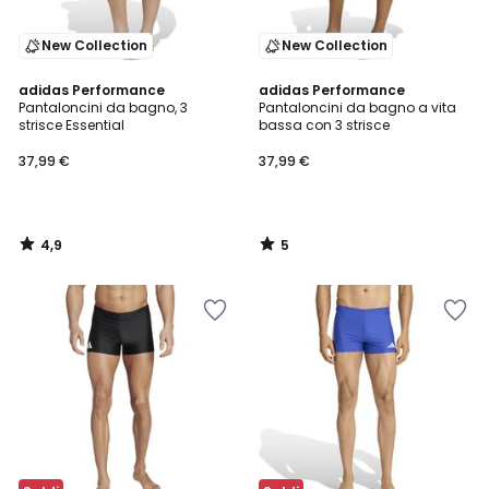
New Collection
New Collection
4,9
5
adidas Performance
adidas Performance
/ 5
/
Pantaloncini da bagno, 3
Pantaloncini da bagno a vita
5
strisce Essential
bassa con 3 strisce
37,99 €
37,99 €
4,9
5
/
/
5
5