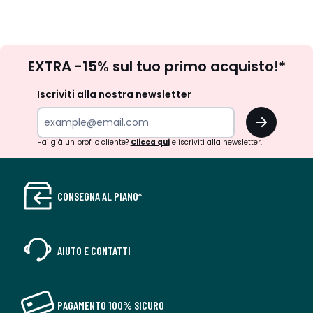
Iscrizione
EXTRA -15% sul tuo primo acquisto!*
newsletter
Iscriviti alla nostra newsletter
OK
Hai già un profilo cliente?
Clicca qui
e iscriviti alla newsletter.
CONSEGNA AL PIANO*
AIUTO E CONTATTI
PAGAMENTO 100% SICURO