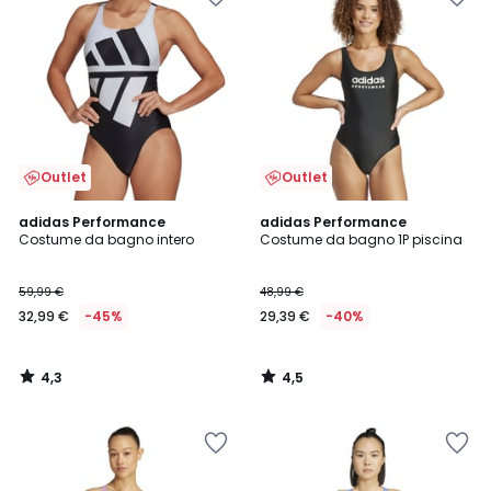
Outlet
Outlet
4,3
4,5
adidas Performance
adidas Performance
/ 5
/ 5
Costume da bagno intero
Costume da bagno 1P piscina
59,99 €
48,99 €
32,99 €
-45%
29,39 €
-40%
4,3
4,5
/
/
5
5