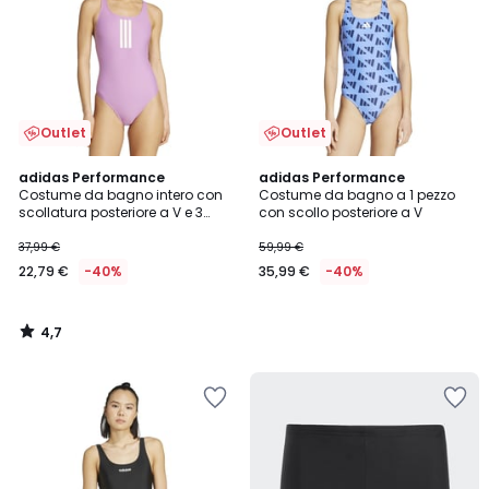
Outlet
Outlet
4,7
adidas Performance
adidas Performance
/ 5
Costume da bagno intero con
Costume da bagno a 1 pezzo
scollatura posteriore a V e 3
con scollo posteriore a V
strisce
37,99 €
59,99 €
22,79 €
-40%
35,99 €
-40%
4,7
/
5