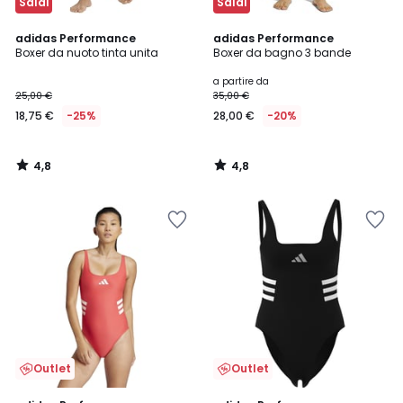
Saldi
Saldi
4,8
4,8
adidas Performance
adidas Performance
/ 5
/ 5
Boxer da nuoto tinta unita
Boxer da bagno 3 bande
a partire da
25,00 €
35,00 €
18,75 €
-25%
28,00 €
-20%
4,8
4,8
/
/
5
5
Outlet
Outlet