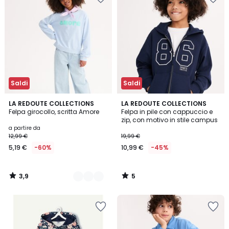
Saldi
Saldi
3,9
5
2
LA REDOUTE COLLECTIONS
LA REDOUTE COLLECTIONS
/ 5
/
Felpa girocollo, scritta Amore
Felpa in pile con cappuccio e
Colori
5
zip, con motivo in stile campus
a partire da
12,99 €
19,99 €
5,19 €
-60%
10,99 €
-45%
3,9
5
/
/
5
5