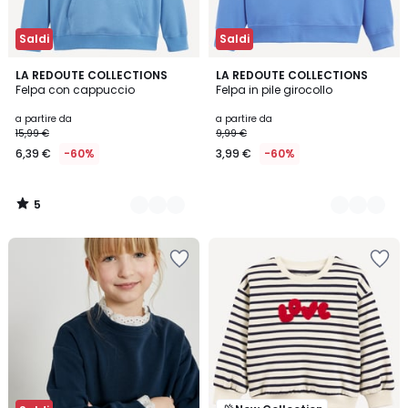
Saldi
Saldi
5
5
LA REDOUTE COLLECTIONS
7
LA REDOUTE COLLECTIONS
/
Felpa con cappuccio
Felpa in pile girocollo
Colori
Colori
5
a partire da
a partire da
15,99 €
9,99 €
6,39 €
-60%
3,99 €
-60%
5
/
5