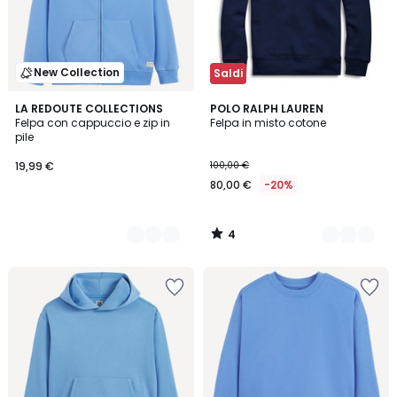
New Collection
Saldi
4
4
LA REDOUTE COLLECTIONS
3
POLO RALPH LAUREN
/
Felpa con cappuccio e zip in
Felpa in misto cotone
Colori
Colori
5
pile
19,99 €
100,00 €
80,00 €
-20%
4
/
5