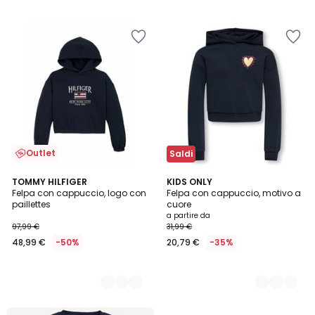
Outlet
Saldi
2
TOMMY HILFIGER
2
KIDS ONLY
Felpa con cappuccio, logo con
Felpa con cappuccio, motivo a
Colori
Colori
paillettes
cuore
a partire da
97,99 €
31,99 €
48,99 €
-50%
20,79 €
-35%