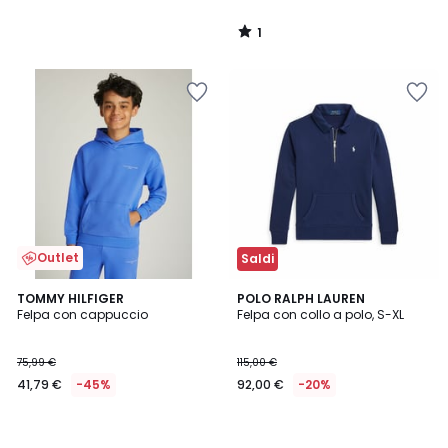
1
/
5
Outlet
Saldi
TOMMY HILFIGER
POLO RALPH LAUREN
Felpa con cappuccio
Felpa con collo a polo, S-XL
75,99 €
115,00 €
41,79 €
-45%
92,00 €
-20%