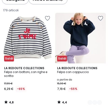
gauche
droite
179 articoli
Saldi
Saldi
4,8
4,4
LA REDOUTE COLLECTIONS
4
LA REDOUTE COLLECTIONS
/ 5
/ 5
Felpa con bottoni, con righe e
Felpa con cappuccio
Colori
scritta
6,29
a partire da
17,99 €
15,99 €
€
6,29 €
-65%
7,19 €
-55%
Invece
di
17,99
4,8
4,4
€
/
/
5
5