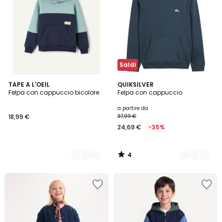
Saldi
4
2
TAPE A L'OEIL
2
QUIKSILVER
/
Felpa con cappuccio bicolore
Felpa con cappuccio
Colori
Colori
5
a partire da
18,99 €
37,99 €
24,69 €
-35%
4
/
5