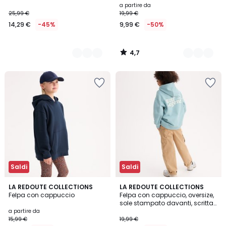
a partire da
25,99 €
19,99 €
14,29 €
-45%
9,99 €
-50%
4,7
/
5
Saldi
Saldi
4,6
5
LA REDOUTE COLLECTIONS
LA REDOUTE COLLECTIONS
/ 5
Felpa con cappuccio
Felpa con cappuccio, oversize,
Colori
sole stampato davanti, scritta
stampata dietro
a partire da
15,99 €
19,99 €