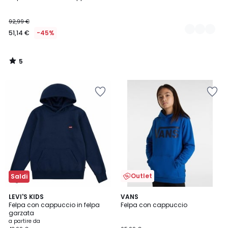
5
92,99 €
51,14 €
-45%
5
/
5
Outlet
Saldi
5
2
LEVI'S KIDS
VANS
/
Felpa con cappuccio in felpa
Felpa con cappuccio
Colori
5
garzata
a partire da