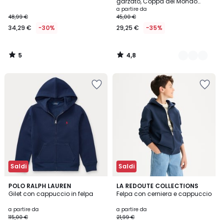
5
garzato, Coppa del Mondo
2026
a partire da
48,99 €
45,00 €
34,29 €
-30%
29,25 €
-35%
5
4,8
/
/
5
5
Saldi
Saldi
4,3
5
2
POLO RALPH LAUREN
LA REDOUTE COLLECTIONS
/ 5
/
Gilet con cappuccio in felpa
Felpa con cerniera e cappuccio
Colori
5
a partire da
a partire da
115,00 €
21,99 €