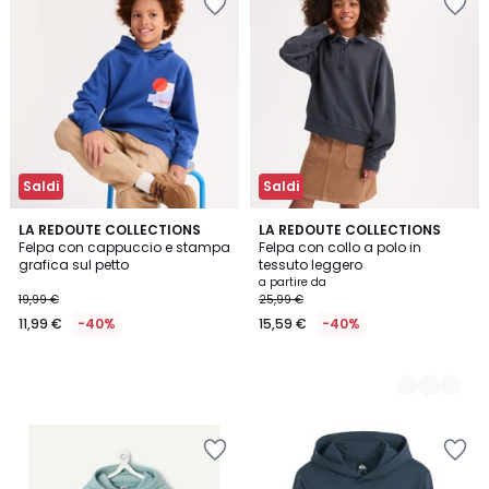
Saldi
Saldi
LA REDOUTE COLLECTIONS
2
LA REDOUTE COLLECTIONS
Felpa con cappuccio e stampa
Felpa con collo a polo in
Colori
grafica sul petto
tessuto leggero
a partire da
19,99 €
25,99 €
11,99 €
-40%
15,59 €
-40%