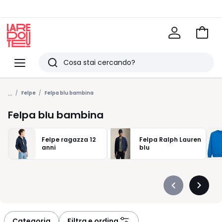
Vai
al
La
carrel
Redoute
Menu
Ricerca
Ultimi
...
articoli
Felpe
Felpa blu bambina
visti
Felpa blu bambina
Felpe ragazza 12
Felpa Ralph Lauren
anni
blu
Précédent
Suivan
-
-
défiler
défiler
à
à
Categoria
Filtra e ordina