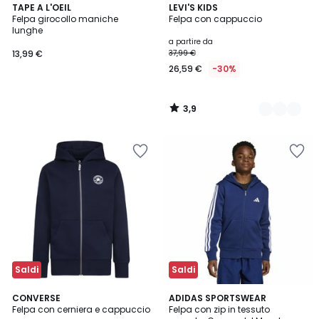
3,9
TAPE A L'OEIL
2
LEVI'S KIDS
/ 5
Felpa girocollo maniche
Felpa con cappuccio
Colori
lunghe
a partire da
13,99 €
37,99 €
26,59 €
-30%
3,9
/
5
Saldi
Saldi
5
4,8
CONVERSE
2
ADIDAS SPORTSWEAR
/
/ 5
Felpa con cerniera e cappuccio
Felpa con zip in tessuto
Colori