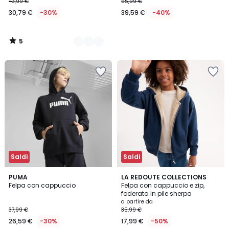
43,99 €
65,99 €
30,79 €
-30%
39,59 €
-40%
5
/
5
Saldi
Saldi
5
5
3
PUMA
3
LA REDOUTE COLLECTIONS
/
/
Felpa con cappuccio
Felpa con cappuccio e zip,
Colori
Colori
5
5
foderata in pile sherpa
a partire da
37,99 €
35,99 €
26,59 €
-30%
17,99 €
-50%