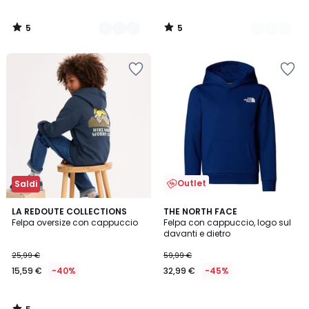
5
5
/
/
5
5
Outlet
Saldi
5
LA REDOUTE COLLECTIONS
THE NORTH FACE
/
Felpa oversize con cappuccio
Felpa con cappuccio, logo sul
5
davanti e dietro
25,99 €
59,99 €
15,59 €
-40%
32,99 €
-45%