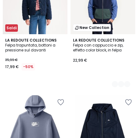
New Collection
Saldi
LA REDOUTE COLLECTIONS
2
LA REDOUTE COLLECTIONS
Felpa trapuntata, bottoni a
Felpa con cappuccio e zip,
Colori
pressione sul davanti
effetto color block, in felpa
35,99 €
22,99 €
17,99 €
-50%