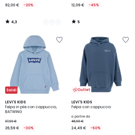
92,00 €
-20%
12,09 €
-45%
4,3
5
/
/
5
5
Outlet
Saldi
1
LEVI'S KIDS
LEVI'S KIDS
/
Felpa in pile con cappuccio,
Felpa con cappuccio
5
BATWING
a partire da
37,99 €
48,99 €
26,59 €
-30%
24,49 €
-50%