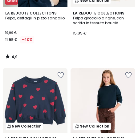
New Collection
Saldi
4,9
LA REDOUTE COLLECTIONS
LA REDOUTE COLLECTIONS
/ 5
Felpa, dettagli in pizzo sangallo
Felpa girocollo a righe, con
scritta in tessuto bouclé
19,99 €
15,99 €
11,99 €
-40%
4,9
/
5
New Collection
New Collection