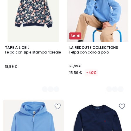
Saldi
2
TAPE A L'OEIL
3
LA REDOUTE COLLECTIONS
Felpa con zip e stampa floreale
Felpa con collo a polo
Colori
Colori
18,99 €
25,99 €
15,59 €
-40%