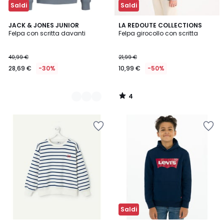
Saldi
Saldi
4
2
JACK & JONES JUNIOR
LA REDOUTE COLLECTIONS
/
Felpa con scritta davanti
Felpa girocollo con scritta
Colori
5
40,99 €
21,99 €
28,69 €
-30%
10,99 €
-50%
4
/
5
Saldi