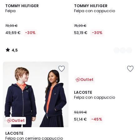
4,5
TOMMY HILFIGER
2
TOMMY HILFIGER
/ 5
Felpa
Felpa con cappuccio
Colori
70,99 €
75,99 €
49,69 €
-30%
53,19 €
-30%
4,5
/
5
Outlet
2
LACOSTE
Felpa con cappuccio
Colori
92,99 €
51,14 €
-45%
Outlet
5
LACOSTE
/
Felpa con cerniera cappuccio