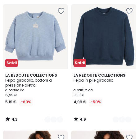
65%
di
sconto
applicato.
Saldi
Saldi
4,3
4,9
2
LA REDOUTE COLLECTIONS
7
LA REDOUTE COLLECTIONS
/ 5
/ 5
Felpa girocollo, bottoni a
Felpa in pile girocollo
Colori
Colori
pressione dietro
a partire da
a partire da
12,99 €
9,99 €
5,19 €
-60%
4,99 €
-50%
4,3
4,9
/
/
5
5