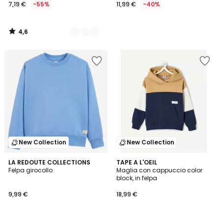
7,19 €
-55%
11,99 €
-40%
4,6
/
5
New Collection
New Collection
5
LA REDOUTE COLLECTIONS
2
TAPE A L'OEIL
Felpa girocollo
Maglia con cappuccio color
Colori
Colori
block, in felpa
9,99 €
18,99 €