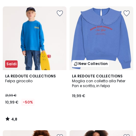
New Collection
Saldi
4,8
LA REDOUTE COLLECTIONS
LA REDOUTE COLLECTIONS
/ 5
Felpa girocollo
Maglia con colletto alla Peter
Pan e scritta, in felpa
21,99 €
19,99 €
10,99 €
-50%
4,8
/
5