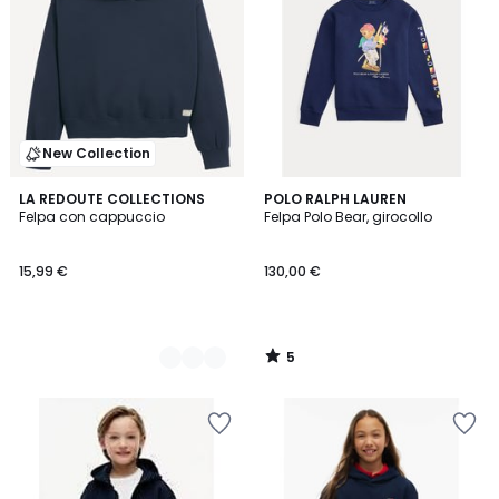
New Collection
5
3
LA REDOUTE COLLECTIONS
POLO RALPH LAUREN
/
Felpa con cappuccio
Felpa Polo Bear, girocollo
Colori
5
15,99 €
130,00 €
5
/
5