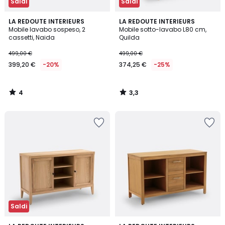
Saldi
Saldi
4
3,3
LA REDOUTE INTERIEURS
LA REDOUTE INTERIEURS
/
/ 5
Mobile lavabo sospeso, 2
Mobile sotto-lavabo L80 cm,
5
cassetti, Naida
Quilda
499,00 €
499,00 €
399,20 €
-20%
374,25 €
-25%
4
3,3
/
/
5
5
Saldi