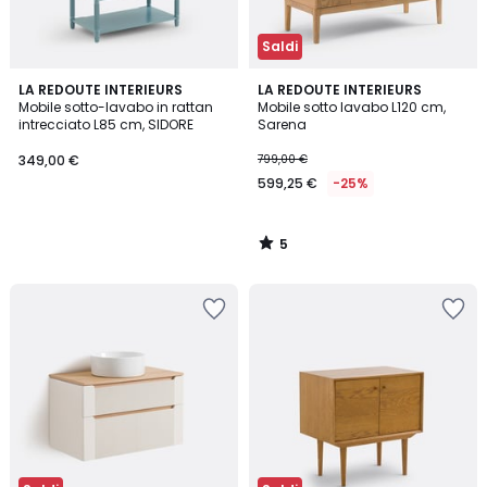
Saldi
5
LA REDOUTE INTERIEURS
LA REDOUTE INTERIEURS
/
Mobile sotto-lavabo in rattan
Mobile sotto lavabo L120 cm,
5
intrecciato L85 cm, SIDORE
Sarena
349,00 €
799,00 €
599,25 €
-25%
5
/
5