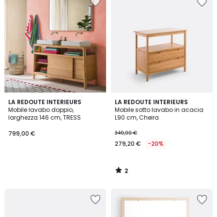
2
LA REDOUTE INTERIEURS
LA REDOUTE INTERIEURS
/
Mobile lavabo doppio,
Mobile sotto lavabo in acacia
5
larghezza 146 cm, TRESS
L90 cm, Cheira
799,00 €
349,00 €
279,20 €
-20%
2
/
5