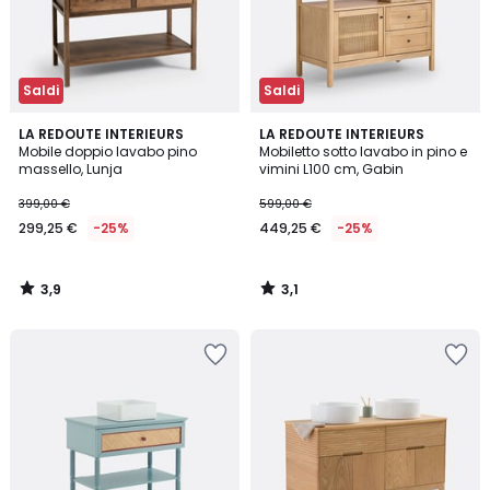
Saldi
Saldi
3,9
3,1
LA REDOUTE INTERIEURS
LA REDOUTE INTERIEURS
/ 5
/
Mobile doppio lavabo pino
Mobiletto sotto lavabo in pino e
5
massello, Lunja
vimini L100 cm, Gabin
399,00 €
599,00 €
299,25 €
-25%
449,25 €
-25%
3,9
3,1
/
/
5
5