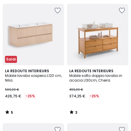
35%
di
sconto
applicato.
Saldi
5
3
LA REDOUTE INTERIEURS
LA REDOUTE INTERIEURS
/
/
Mobile lavabo sospeso L120 cm,
Mobile sotto doppio lavabo in
5
5
Nilia
acacia L130cm, Cheira
569,00 €
499,00 €
426,75 €
-25%
374,25 €
-25%
5
3
/
/
5
5