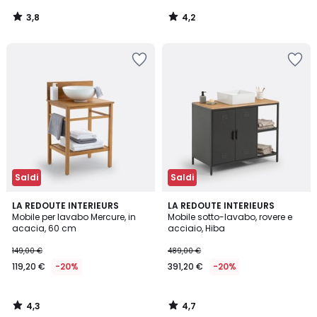
3,8
4,2
/
/
5
5
Saldi
Saldi
4,3
4,7
LA REDOUTE INTERIEURS
LA REDOUTE INTERIEURS
/ 5
/ 5
Mobile per lavabo Mercure, in
Mobile sotto-lavabo, rovere e
acacia, 60 cm
acciaio, Hiba
149,00 €
489,00 €
119,20 €
-20%
391,20 €
-20%
4,3
4,7
/
/