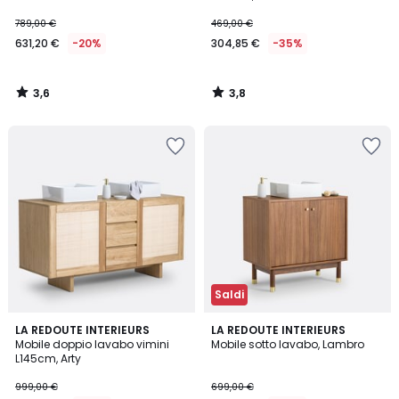
789,00 €
469,00 €
631,20 €
-20%
304,85 €
-35%
3,6
3,8
/
/
5
5
Saldi
5
5
LA REDOUTE INTERIEURS
LA REDOUTE INTERIEURS
/
/
Mobile doppio lavabo vimini
Mobile sotto lavabo, Lambro
5
5
L145cm, Arty
999,00 €
699,00 €