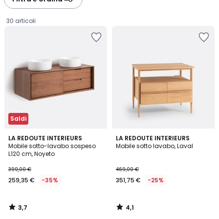
30 articoli
Saldi
3,7
4,1
LA REDOUTE INTERIEURS
LA REDOUTE INTERIEURS
/ 5
/ 5
Mobile sotto-lavabo sospeso
Mobile sotto lavabo, Laval
L120 cm, Noyeto
259,35
399,00 €
469,00 €
€
259,35 €
-35%
351,75 €
-25%
Invece
di
399,00
3,7
4,1
€
/
/
5
5