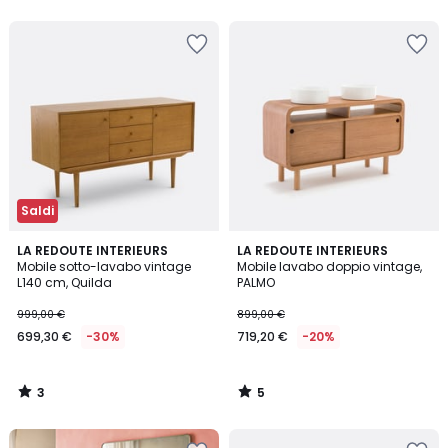
5
5
Saldi
3
5
LA REDOUTE INTERIEURS
LA REDOUTE INTERIEURS
/
/
Mobile sotto-lavabo vintage
Mobile lavabo doppio vintage,
5
5
L140 cm, Quilda
PALMO
999,00 €
899,00 €
699,30 €
-30%
719,20 €
-20%
3
5
/
/
5
5