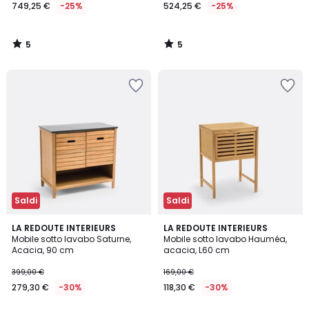
749,25 €
-25%
524,25 €
-25%
5
5
/
/
5
5
Saldi
Saldi
3,8
4,2
LA REDOUTE INTERIEURS
LA REDOUTE INTERIEURS
/ 5
/ 5
Mobile sotto lavabo Saturne,
Mobile sotto lavabo Hauméa,
Acacia, 90 cm
acacia, L60 cm
399,00 €
169,00 €
279,30 €
-30%
118,30 €
-30%