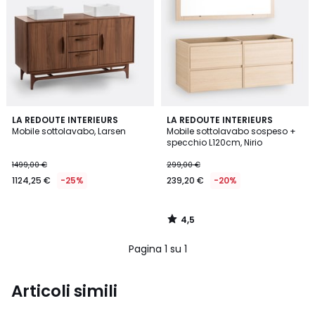
4,5
LA REDOUTE INTERIEURS
LA REDOUTE INTERIEURS
/ 5
Mobile sottolavabo, Larsen
Mobile sottolavabo sospeso +
specchio L120cm, Nirio
1499,00 €
299,00 €
1124,25 €
-25%
239,20 €
-20%
4,5
/
5
Pagina 1 su 1
Articoli simili