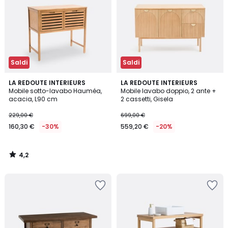
Saldi
Saldi
4,2
LA REDOUTE INTERIEURS
LA REDOUTE INTERIEURS
/ 5
Mobile sotto-lavabo Hauméa,
Mobile lavabo doppio, 2 ante +
acacia, L90 cm
2 cassetti, Gisela
229,00 €
699,00 €
160,30 €
-30%
559,20 €
-20%
4,2
/
5