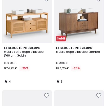
Saldi
4
3
LA REDOUTE INTERIEURS
LA REDOUTE INTERIEURS
/
/
Mobile sotto doppio lavabo
Mobile doppio lavabo, Lambro
5
5
L160 cm, Gabin
899,00 €
1099,00 €
674,25 €
-25%
824,25 €
-25%
4
3
/
/
5
5