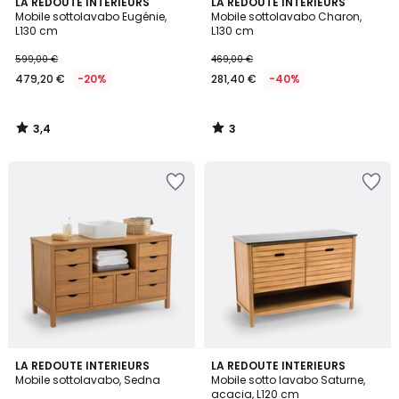
3,4
3
LA REDOUTE INTERIEURS
LA REDOUTE INTERIEURS
/ 5
/
Mobile sottolavabo Eugénie,
Mobile sottolavabo Charon,
5
L130 cm
L130 cm
599,00 €
469,00 €
479,20 €
-20%
281,40 €
-40%
3,4
3
/
/
5
5
3,6
3,8
LA REDOUTE INTERIEURS
LA REDOUTE INTERIEURS
/ 5
/ 5
Mobile sottolavabo, Sedna
Mobile sotto lavabo Saturne,
acacia, L120 cm