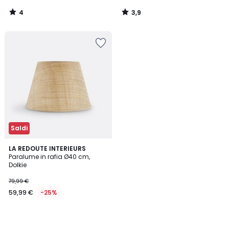
4
3,9
/
/
5
5
Saldi
LA REDOUTE INTERIEURS
Paralume in rafia Ø40 cm,
Dolkie
79,99 €
59,99 €
-25%