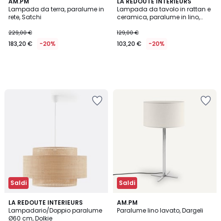
AM.PM
LA REDOUTE INTERIEURS
Lampada da terra, paralume in
Lampada da tavolo in rattan e
rete, Satchi
ceramica, paralume in lino,
CÉRABI
229,00 €
129,00 €
183,20 €
-20%
103,20 €
-20%
Saldi
Saldi
2,4
4
LA REDOUTE INTERIEURS
AM.PM
/ 5
/
Lampadario/Doppio paralume
Paralume lino lavato, Dargeli
5
Ø60 cm, Dolkie