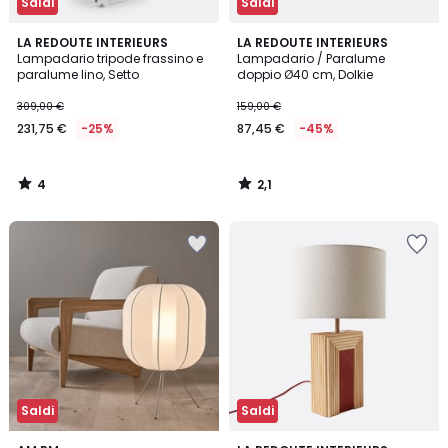
Saldi
Saldi
4
2,1
LA REDOUTE INTERIEURS
LA REDOUTE INTERIEURS
/
/
Lampadario tripode frassino e
Lampadario / Paralume
5
5
paralume lino, Setto
doppio Ø40 cm, Dolkie
309,00 €
159,00 €
231,75 €
-25%
87,45 €
-45%
4
2,1
/
/
5
5
Saldi
Saldi