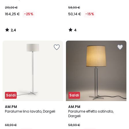
219,00 €
58,99 €
164,25 €
-25%
50,14 €
-15%
2,4
4
/
/
5
5
Saldi
Saldi
5
3,8
AM.PM
AM.PM
/
/ 5
Paralume lino lavato, Dargeli
Paralume effetto satinato,
5
Dargeli
68,99 €
58,99 €