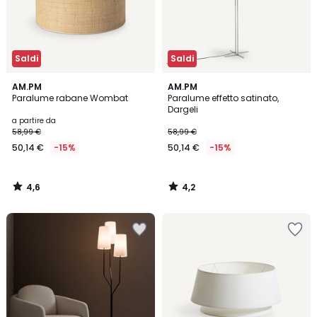
Saldi
Saldi
4,6
4,2
AM.PM
AM.PM
/ 5
/ 5
Paralume rabane Wombat
Paralume effetto satinato,
Dargeli
a partire da
58,99 €
58,99 €
50,14 €
-15%
50,14 €
-15%
4,6
4,2
/
/
5
5