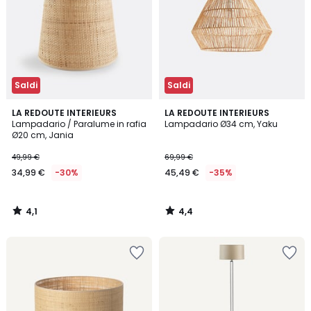
Saldi
Saldi
4,1
4,4
LA REDOUTE INTERIEURS
LA REDOUTE INTERIEURS
/ 5
/ 5
Lampadario / Paralume in rafia
Lampadario Ø34 cm, Yaku
Ø20 cm, Jania
49,99 €
69,99 €
34,99 €
-30%
45,49 €
-35%
4,1
4,4
/
/
5
5