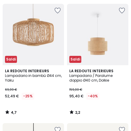
5
25%
di
sconto
applicato.
Saldi
Saldi
4,7
2,2
LA REDOUTE INTERIEURS
LA REDOUTE INTERIEURS
/ 5
/ 5
Lampadario in bambù Ø44 cm,
Lampadario / Paralume
Yaku
doppio Ø40 cm, Dolkie
69,99 €
159,00 €
52,49 €
-25%
95,40 €
-40%
4,7
2,2
/
/
5
5