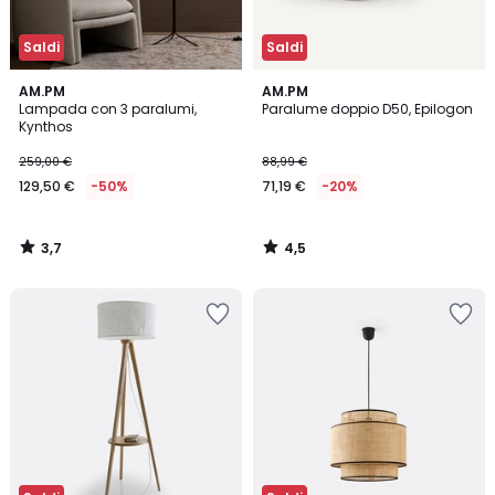
Saldi
Saldi
3,7
4,5
AM.PM
AM.PM
/ 5
/ 5
Lampada con 3 paralumi,
Paralume doppio D50, Epilogon
Kynthos
259,00 €
88,99 €
129,50 €
-50%
71,19 €
-20%
3,7
4,5
/
/
5
5