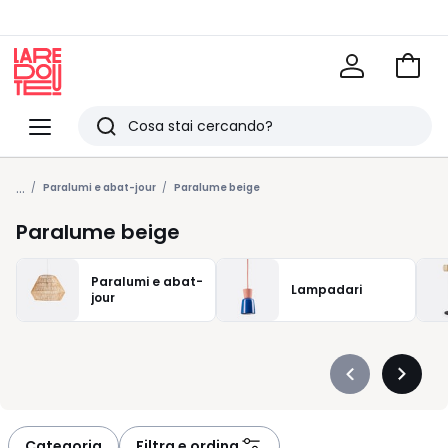
Vai
al
La
carrel
Redoute
Menu
Ricerca
Ultimi
...
articoli
Paralumi e abat-jour
Paralume beige
visti
Paralume beige
Paralumi e abat-
Lampadari
jour
Précédent
Suivan
-
-
défiler
défiler
à
à
Categoria
Filtra e ordina