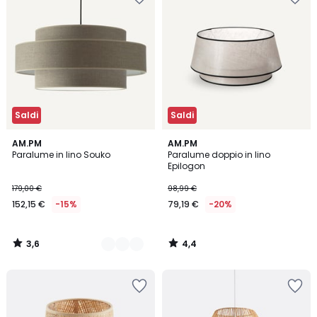
Saldi
Saldi
3,6
4,4
2
AM.PM
AM.PM
/ 5
/ 5
Paralume in lino Souko
Paralume doppio in lino
Colori
Epilogon
179,00 €
98,99 €
152,15 €
-15%
79,19 €
-20%
3,6
4,4
/
/
5
5