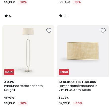
55,19 €
-20%
50,14 €
-15%
5
3,8
/
/
5
5
Saldi
Saldi
4
3,9
AM.PM
LA REDOUTE INTERIEURS
/
/ 5
Paralume effetto satinato,
Lampadario/Paralume in
5
Dargeli
vimini Ø40 cm, Dolkie
68,99 €
89,99 €
55,19 €
-20%
62,99 €
-30%