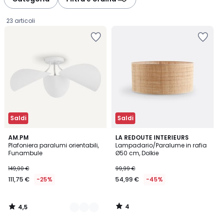
gauche
droite
23 articoli
Saldi
Saldi
4,5
4
2
AM.PM
LA REDOUTE INTERIEURS
/ 5
/
Plafoniera paralumi orientabili,
Lampadario/Paralume in rafia
Colori
5
Funambule
Ø50 cm, Dolkie
111,75
149,00 €
99,99 €
€
111,75 €
-25%
54,99 €
-45%
Invece
di
149,00
4
4,5
€
/
/
5