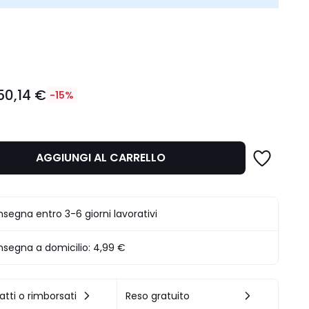
ità
50,14 €
-15%
AGGIUNGI AL CARRELLO
.
segna entro 3-6 giorni lavorativi
segna a domicilio:
4,99 €
atti o rimborsati
Reso gratuito