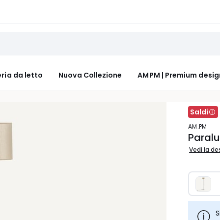
ria da letto
Nuova Collezione
AMPM | Premium desig
Saldi
AM.PM
Paralu
Vedi la de
S