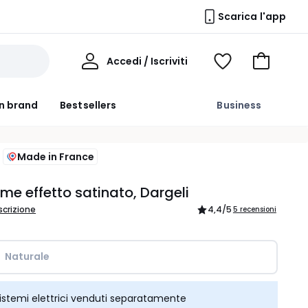
Scarica l'app
Il
Accedi / Iscriviti
Voir
Vai
Mio
ma
al
Profilo
wishlist
carrello
n brand
Bestsellers
Business
Made in France
me effetto satinato, Dargeli
scrizione
4,4
/5
5 recensioni
Naturale  
istemi elettrici venduti separatamente