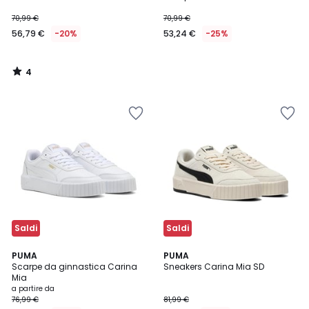
70,99 €
70,99 €
56,79 €
-20%
53,24 €
-25%
4
/
5
Saldi
Saldi
2
PUMA
PUMA
Scarpe da ginnastica Carina
Sneakers Carina Mia SD
Colori
Mia
a partire da
76,99 €
81,99 €