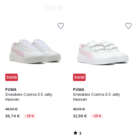
Saldi
Saldi
2
PUMA
PUMA
/
Sneakers Carina 3.0 Jelly
Sneakers Carina 3.0 Jelly
5
Heaven
Heaven
48,99 €
43,99 €
36,74 €
-25%
32,99 €
-25%
2
/