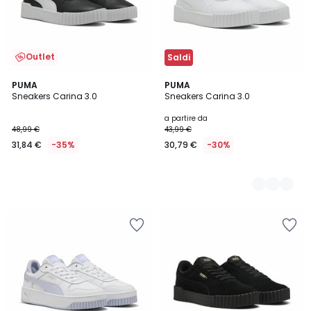
Outlet
Saldi
PUMA
2
PUMA
Sneakers Carina 3.0
Sneakers Carina 3.0
Colori
a partire da
48,99 €
43,99 €
31,84 €
-35%
30,79 €
-30%