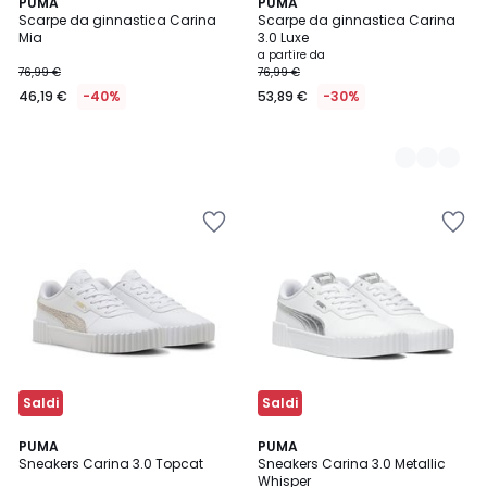
PUMA
2
PUMA
Scarpe da ginnastica Carina
Scarpe da ginnastica Carina
Colori
Mia
3.0 Luxe
a partire da
76,99 €
76,99 €
46,19 €
-40%
53,89 €
-30%
Saldi
Saldi
4
PUMA
PUMA
/
Sneakers Carina 3.0 Topcat
Sneakers Carina 3.0 Metallic
5
Whisper