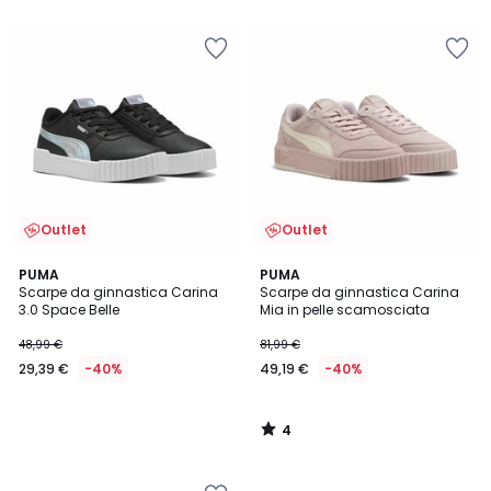
5
Outlet
Outlet
4
PUMA
PUMA
/
Scarpe da ginnastica Carina
Scarpe da ginnastica Carina
5
3.0 Space Belle
Mia in pelle scamosciata
48,99 €
81,99 €
29,39 €
-40%
49,19 €
-40%
4
/
5