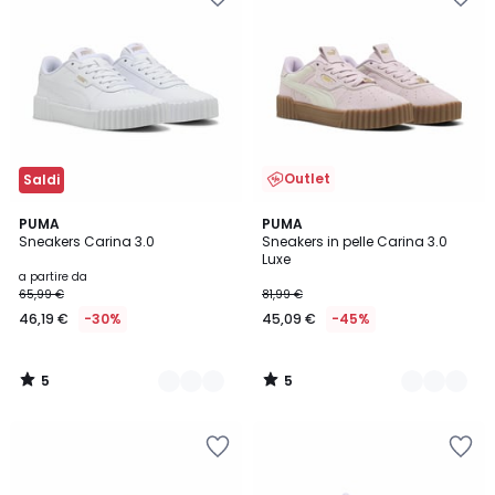
Outlet
Saldi
5
5
2
PUMA
2
PUMA
/
/
Sneakers Carina 3.0
Sneakers in pelle Carina 3.0
Colori
Colori
5
5
Luxe
a partire da
65,99 €
81,99 €
46,19 €
-30%
45,09 €
-45%
5
5
/
/
5
5