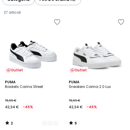
gauche
droite
27 articoli
Outlet
Outlet
2
5
2
PUMA
PUMA
/
/
Baskets Carina Street
Sneakers Carina 2.0 Lux
Colori
5
5
42,34
76,99 €
76,99 €
€
42,34 €
-45%
42,34 €
-45%
Invece
di
76,99
2
5
€
/
/
5
5