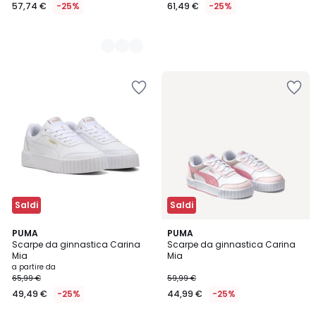
57,74 €
-25%
61,49 €
-25%
Saldi
Saldi
2
PUMA
PUMA
Scarpe da ginnastica Carina
Scarpe da ginnastica Carina
Colori
Mia
Mia
a partire da
65,99 €
59,99 €
49,49 €
-25%
44,99 €
-25%