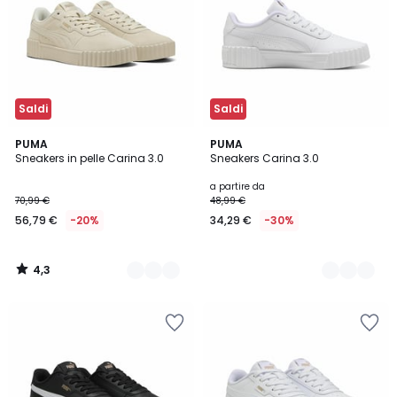
Saldi
Saldi
4,3
2
PUMA
2
PUMA
/ 5
Sneakers in pelle Carina 3.0
Sneakers Carina 3.0
Colori
Colori
a partire da
70,99 €
48,99 €
56,79 €
-20%
34,29 €
-30%
4,3
/
5