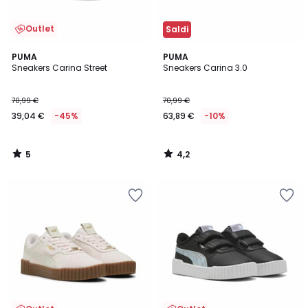
Outlet
Saldi
5
4,2
PUMA
PUMA
/
/ 5
Sneakers Carina Street
Sneakers Carina 3.0
5
70,99 €
70,99 €
39,04 €
-45%
63,89 €
-10%
5
4,2
/
/
5
5