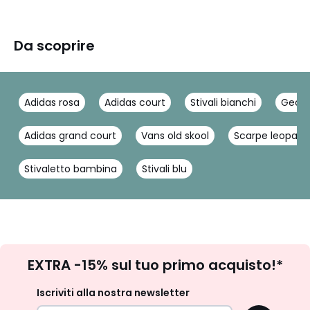
Da scoprire
Adidas rosa
Adidas court
Stivali bianchi
Geox
Adidas grand court
Vans old skool
Scarpe leopard
Stivaletto bambina
Stivali blu
Iscrizione
EXTRA -15% sul tuo primo acquisto!*
newsletter
Iscriviti alla nostra newsletter