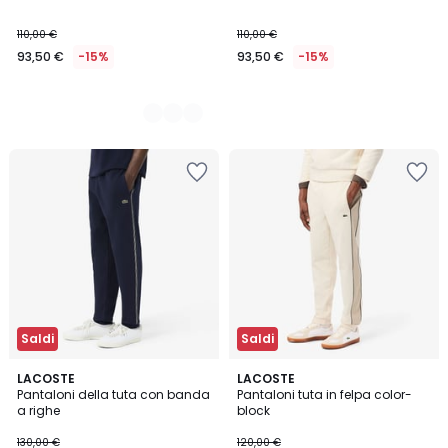
110,00 €
110,00 €
93,50 €
-15%
93,50 €
-15%
Saldi
Saldi
LACOSTE
3
LACOSTE
Pantaloni della tuta con banda
Pantaloni tuta in felpa color-
Colori
a righe
block
130,00 €
120,00 €