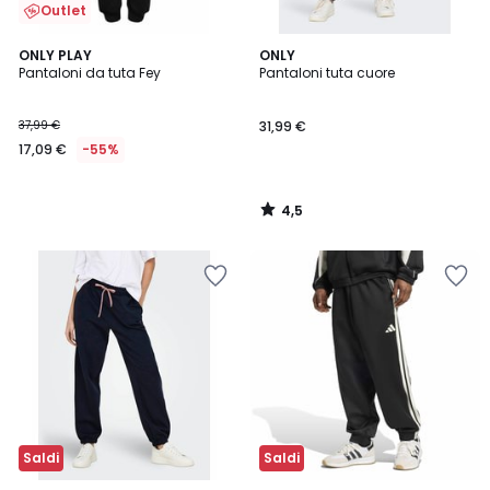
Outlet
4,5
ONLY PLAY
ONLY
/ 5
Pantaloni da tuta Fey
Pantaloni tuta cuore
37,99 €
31,99 €
17,09 €
-55%
4,5
/
5
Saldi
Saldi