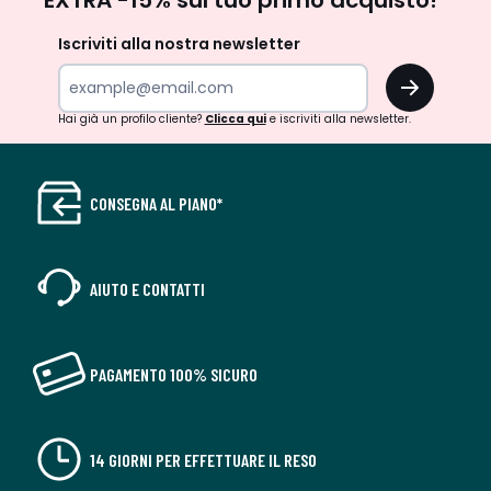
EXTRA -15% sul tuo primo acquisto!*
newsletter
Iscriviti alla nostra newsletter
OK
Hai già un profilo cliente?
Clicca qui
e iscriviti alla newsletter.
CONSEGNA AL PIANO*
AIUTO E CONTATTI
PAGAMENTO 100% SICURO
14 GIORNI PER EFFETTUARE IL RESO