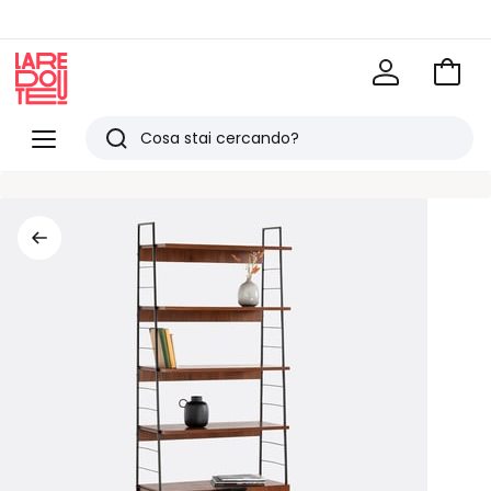
Vai
al
La
carrel
Redoute
Menu
Ricerca
Ultimi
articoli
visti