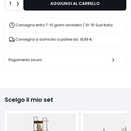
Quantità
1
AGGIUNGI AL CARRELLO
Consegna entro 7-10 giorni lavorativi / 10-15 Sud Italia
Consegna a domicilio a partire da:
19,99 €
Pagamento sicuro
Scelgo il mio set