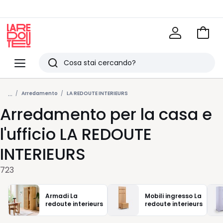
Vai
al
La
carrel
Redoute
Menu
Ricerca
Ultimi
...
articoli
Arredamento
LA REDOUTE INTERIEURS
Arredamento per la casa e
visti
l'ufficio LA REDOUTE
INTERIEURS
723
Armadi La
Mobili ingresso La
redoute interieurs
redoute interieurs