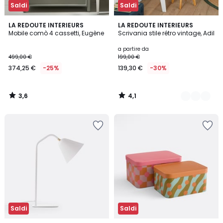
Saldi
Saldi
3,6
4,1
LA REDOUTE INTERIEURS
4
LA REDOUTE INTERIEURS
/ 5
/ 5
Mobile comò 4 cassetti, Eugène
Scrivania stile rétro vintage, Adil
Colori
a partire da
499,00 €
199,00 €
374,25 €
-25%
139,30 €
-30%
3,6
4,1
/
/
5
5
Saldi
Saldi