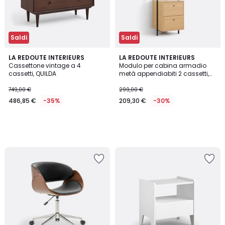
Saldi
Saldi
LA REDOUTE INTERIEURS
LA REDOUTE INTERIEURS
Cassettone vintage a 4
Modulo per cabina armadio
cassetti, QUILDA
metà appendiabiti 2 cassetti,
Talist
749,00 €
299,00 €
486,85 €
-35%
209,30 €
-30%