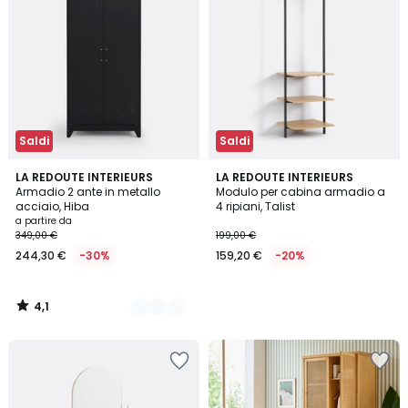
Saldi
Saldi
4,1
6
LA REDOUTE INTERIEURS
LA REDOUTE INTERIEURS
/ 5
Armadio 2 ante in metallo
Modulo per cabina armadio a
Colori
acciaio, Hiba
4 ripiani, Talist
a partire da
349,00 €
199,00 €
244,30 €
-30%
159,20 €
-20%
4,1
/
5