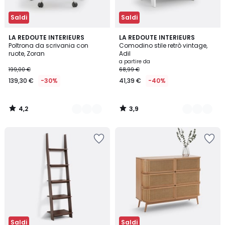
Saldi
Saldi
4,2
3,9
2
LA REDOUTE INTERIEURS
3
LA REDOUTE INTERIEURS
/ 5
/ 5
Poltrona da scrivania con
Comodino stile retrò vintage,
Colori
Colori
ruote, Zoran
Adil
a partire da
199,00 €
68,99 €
139,30 €
-30%
41,39 €
-40%
4,2
3,9
/
/
5
5
Saldi
Saldi