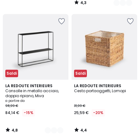
4,3
/
5
Saldi
Saldi
4,8
4,4
2
LA REDOUTE INTERIEURS
LA REDOUTE INTERIEURS
/ 5
/ 5
Consolle in metallo acciaio,
Cesto portaoggetti, Lomopi
Colori
doppio ripiano, Miva
a partire da
98,99 €
31,99 €
84,14 €
-15%
25,59 €
-20%
4,8
4,4
/
/
5
5