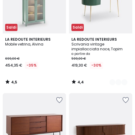
Saldi
Saldi
4,5
4,4
LA REDOUTE INTERIEURS
2
LA REDOUTE INTERIEURS
/ 5
/ 5
Mobile vetrina, Alvina
Scrivania vintage
Colori
impiallacciata noce, Topim
a partire da
699,00 €
599,00 €
454,35 €
-35%
419,30 €
-30%
4,5
4,4
/
/
5
5