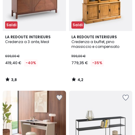
Saldi
Saldi
3,8
4,2
LA REDOUTE INTERIEURS
LA REDOUTE INTERIEURS
/ 5
/ 5
Credenza a 3 ante, Meol
Credenza a buffet, pino
massiccio e compensato
699,00 €
1199,00 €
419,40 €
-40%
779,35 €
-35%
3,8
4,2
/
/
5
5