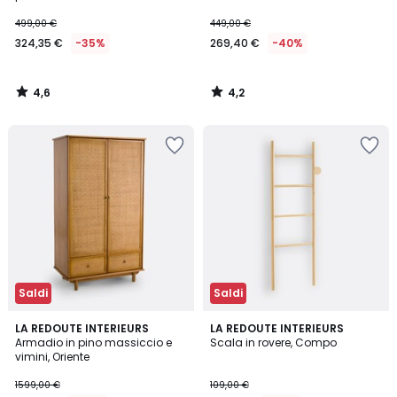
499,00 €
449,00 €
324,35 €
-35%
269,40 €
-40%
4,6
4,2
/
/
5
5
Saldi
Saldi
4,4
3,8
LA REDOUTE INTERIEURS
LA REDOUTE INTERIEURS
/ 5
/ 5
Armadio in pino massiccio e
Scala in rovere, Compo
vimini, Oriente
1599,00 €
109,00 €