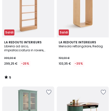
Saldi
Saldi
5
LA REDOUTE INTERIEURS
LA REDOUTE INTERIEURS
/
Libreria ad arco,
Mensola rettangolare, Redag
5
impiallacciatura in rovere,
profondità ridotta, MATHÉO
399,00 €
159,00 €
299,25 €
-25%
103,35 €
-35%
5
/
5