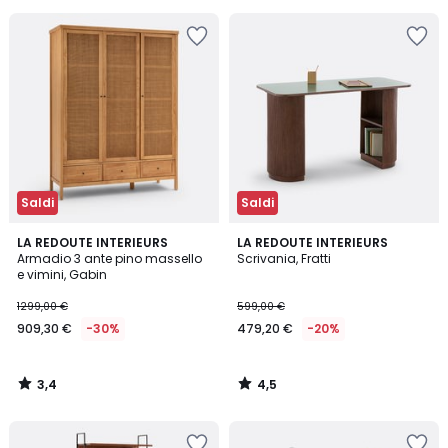
Saldi
Saldi
3,4
4,5
LA REDOUTE INTERIEURS
LA REDOUTE INTERIEURS
/ 5
/ 5
Armadio 3 ante pino massello
Scrivania, Fratti
e vimini, Gabin
1299,00 €
599,00 €
909,30 €
-30%
479,20 €
-20%
3,4
4,5
/
/
5
5