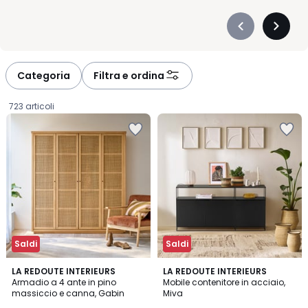
Précédent
Suivan
-
-
défiler
défiler
à
à
Categoria
Filtra e ordina
gauche
droite
723 articoli
Saldi
Saldi
3
4,7
LA REDOUTE INTERIEURS
LA REDOUTE INTERIEURS
/
/ 5
Armadio a 4 ante in pino
Mobile contenitore in acciaio,
5
massiccio e canna, Gabin
Miva
1119,30