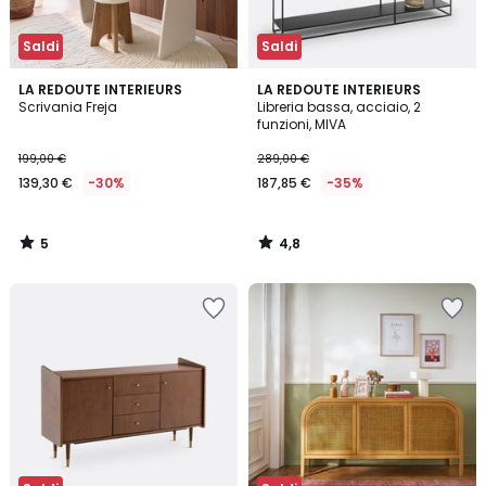
Saldi
Saldi
5
4,8
LA REDOUTE INTERIEURS
LA REDOUTE INTERIEURS
/
/ 5
Scrivania Freja
Libreria bassa, acciaio, 2
5
funzioni, MIVA
199,00 €
289,00 €
139,30 €
-30%
187,85 €
-35%
5
4,8
/
/
5
5