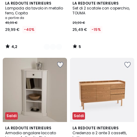
4,2
5
5
LA REDOUTE INTERIEURS
LA REDOUTE INTERIEURS
/ 5
/
Lampada da tavolo in metallo
Set di 2 scatole con coperchio,
Colori
5
ferro, Copita
TOUMA
a partire da
49,99 €
29,99 €
29,99 €
-40%
25,49 €
-15%
4,2
5
/
/
5
5
Saldi
Saldi
3,7
4,7
LA REDOUTE INTERIEURS
LA REDOUTE INTERIEURS
/ 5
/ 5
Armadio angolare laccato
Credenza a 2 ante 3 cassetti,