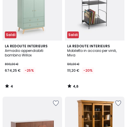
Saldi
Saldi
4
4,6
LA REDOUTE INTERIEURS
LA REDOUTE INTERIEURS
/
/ 5
Armadio appendiabiti
Mobiletto in acciaio per vinili,
5
bambino Willox
Miva
899,00 €
139,00 €
674,25 €
-25%
111,20 €
-20%
4
4,6
/
/
5
5