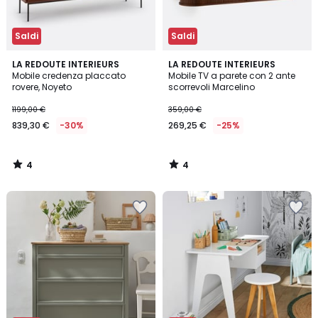
Saldi
Saldi
4
4
LA REDOUTE INTERIEURS
LA REDOUTE INTERIEURS
/
/
Mobile credenza placcato
Mobile TV a parete con 2 ante
5
5
rovere, Noyeto
scorrevoli Marcelino
1199,00 €
359,00 €
839,30 €
-30%
269,25 €
-25%
4
4
/
/
5
5