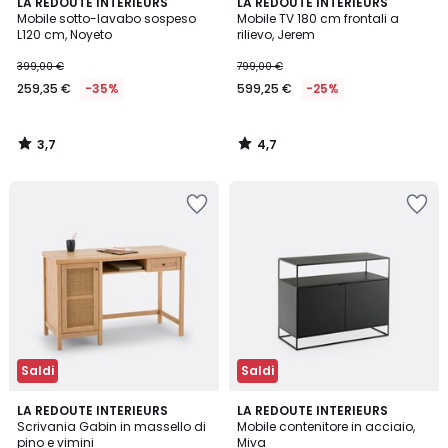
3,7
4,7
LA REDOUTE INTERIEURS
LA REDOUTE INTERIEURS
/ 5
/ 5
Mobile sotto-lavabo sospeso
Mobile TV 180 cm frontali a
L120 cm, Noyeto
rilievo, Jerem
399,00 €
799,00 €
259,35 €
-35%
599,25 €
-25%
3,7
4,7
/
/
5
5
Saldi
Saldi
4,6
4,2
LA REDOUTE INTERIEURS
LA REDOUTE INTERIEURS
/ 5
/ 5
Scrivania Gabin in massello di
Mobile contenitore in acciaio,
pino e vimini
Miva