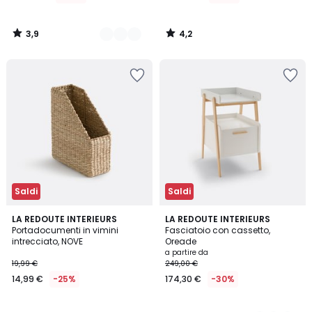
3,9
4,2
/
/
5
5
Saldi
Saldi
4,3
LA REDOUTE INTERIEURS
2
LA REDOUTE INTERIEURS
/ 5
Portadocumenti in vimini
Fasciatoio con cassetto,
Colori
intrecciato, NOVE
Oreade
a partire da
19,99 €
249,00 €
14,99 €
-25%
174,30 €
-30%