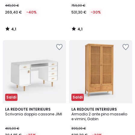
449,00 €
759,00 €
269,40 €
-40%
531,30 €
-30%
4,1
4,1
/
/
5
5
Saldi
Saldi
4,1
3,9
LA REDOUTE INTERIEURS
LA REDOUTE INTERIEURS
/ 5
/ 5
Scrivania doppio cassone JIMI
Armadio 2 ante pino massello
e vimini, Gabin
469,00 €
899,00 €