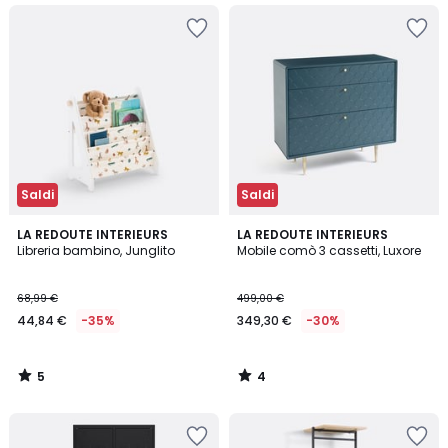
Saldi
Saldi
5
4
LA REDOUTE INTERIEURS
LA REDOUTE INTERIEURS
/
/
Libreria bambino, Junglito
Mobile comò 3 cassetti, Luxore
5
5
68,99 €
499,00 €
44,84 €
-35%
349,30 €
-30%
5
4
/
/
5
5