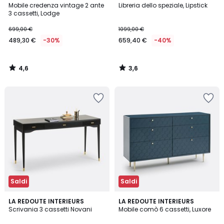
/ 5
/ 5
Mobile credenza vintage 2 ante
Libreria dello speziale, Lipstick
3 cassetti, Lodge
699,00 €
1099,00 €
489,30 €
-30%
659,40 €
-40%
4,6
3,6
/
/
5
5
Saldi
Saldi
4,1
4,1
LA REDOUTE INTERIEURS
LA REDOUTE INTERIEURS
/ 5
/ 5
Scrivania 3 cassetti Novani
Mobile comò 6 cassetti, Luxore