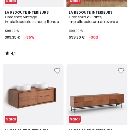
Saldi
Saldi
4,1
LA REDOUTE INTERIEURS
LA REDOUTE INTERIEURS
/ 5
Credenza vintage
Credenza a 3 ante,
impiallacciata in noce, Ronda
impiallacciatura di rovere e
canna di rattan, MADARA
599,00 €
999,00 €
389,35 €
-35%
699,30 €
-30%
4,1
/
5
Saldi
Saldi