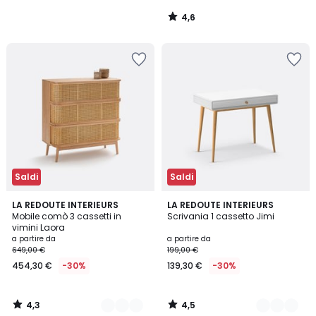
4,6
/
5
Saldi
Saldi
4,3
4,5
2
LA REDOUTE INTERIEURS
3
LA REDOUTE INTERIEURS
/ 5
/ 5
Mobile comò 3 cassetti in
Scrivania 1 cassetto Jimi
Colori
Colori
vimini Laora
a partire da
a partire da
649,00 €
199,00 €
454,30 €
-30%
139,30 €
-30%
4,3
4,5
/
/