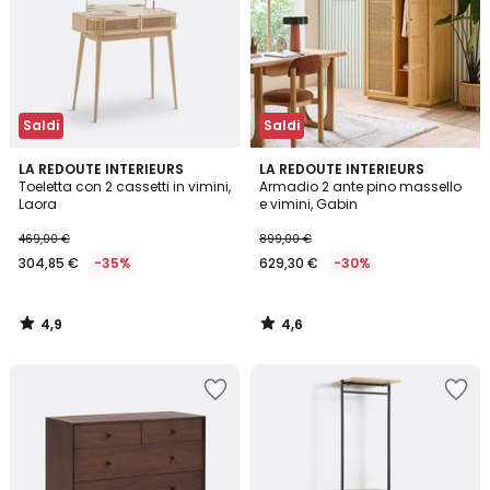
Saldi
Saldi
4,9
4,6
LA REDOUTE INTERIEURS
LA REDOUTE INTERIEURS
/ 5
/ 5
Toeletta con 2 cassetti in vimini,
Armadio 2 ante pino massello
Laora
e vimini, Gabin
469,00 €
899,00 €
304,85 €
-35%
629,30 €
-30%
4,9
4,6
/
/
5
5