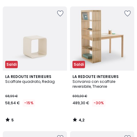
5
5
Saldi
Saldi
5
4,2
LA REDOUTE INTERIEURS
LA REDOUTE INTERIEURS
/
/ 5
Scaffale quadrato, Redag
Scrivania con scaffale
5
reversibile, Theonie
68,99 €
699,00 €
58,64 €
-15%
489,30 €
-30%
5
4,2
/
/
5
5