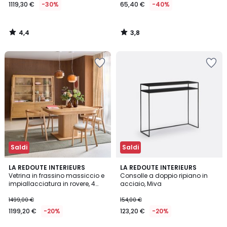
1119,30 €
-30%
65,40 €
-40%
4,4
3,8
/
/
5
5
Saldi
Saldi
4,6
LA REDOUTE INTERIEURS
LA REDOUTE INTERIEURS
/ 5
Vetrina in frassino massiccio e
Consolle a doppio ripiano in
impiallacciatura in rovere, 4
acciaio, Miva
ante, altezza 180 cm, Tress
1499,00 €
154,00 €
1199,20 €
-20%
123,20 €
-20%