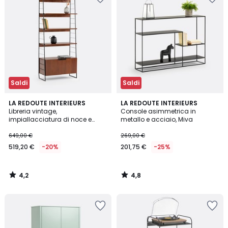
Saldi
Saldi
4,2
4,8
LA REDOUTE INTERIEURS
LA REDOUTE INTERIEURS
/ 5
/ 5
Libreria vintage,
Console asimmetrica in
impiallacciatura di noce e
metallo e acciaio, Miva
acciaio, altezza 190 cm,
WATFORD
649,00 €
269,00 €
519,20 €
-20%
201,75 €
-25%
4,2
4,8
/
/
5
5