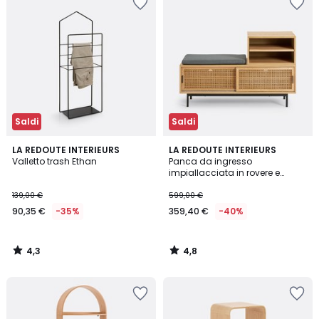
Saldi
Saldi
4,3
4,8
LA REDOUTE INTERIEURS
LA REDOUTE INTERIEURS
/ 5
/ 5
Valletto trash Ethan
Panca da ingresso
impiallacciata in rovere e
vimini, Waska
139,00 €
599,00 €
90,35 €
-35%
359,40 €
-40%
4,3
4,8
/
/
5
5