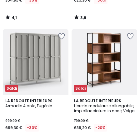
304,85 €
-35%
629,30 €
-30%
4,1
3,9
/
/
5
5
Saldi
Saldi
3,8
4
LA REDOUTE INTERIEURS
LA REDOUTE INTERIEURS
/ 5
/
Armadio 4 ante, Eugénie
Libreria modulare e allungabile,
5
impiallacciatura in noce, Volga
999,00 €
799,00 €
699,30 €
-30%
639,20 €
-20%