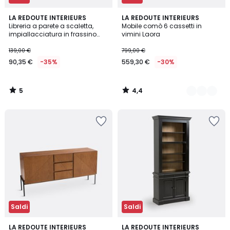
5
4,4
LA REDOUTE INTERIEURS
2
LA REDOUTE INTERIEURS
/
/ 5
Libreria a parete a scaletta,
Mobile comò 6 cassetti in
Colori
5
impiallacciatura in frassino
vimini Laora
tinto noce, DOMENO
139,00 €
799,00 €
90,35 €
-35%
559,30 €
-30%
5
4,4
/
/
5
5
Saldi
Saldi
4,6
3,6
LA REDOUTE INTERIEURS
LA REDOUTE INTERIEURS