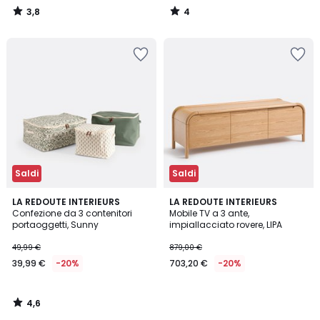
3,8
4
/
/
5
5
Saldi
Saldi
4,6
LA REDOUTE INTERIEURS
LA REDOUTE INTERIEURS
/ 5
Confezione da 3 contenitori
Mobile TV a 3 ante,
portaoggetti, Sunny
impiallacciato rovere, LIPA
49,99 €
879,00 €
39,99 €
-20%
703,20 €
-20%
4,6
/
5