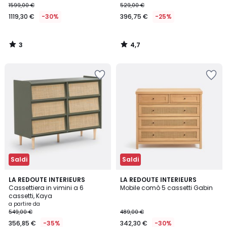
1599,00 €
529,00 €
€
1119,30 €
-30%
396,75 €
-25%
Invece
di
1599,00
3
4,7
€
/
/
5
5
30%
di
sconto
applicato.
Saldi
Saldi
3,9
4,2
2
LA REDOUTE INTERIEURS
LA REDOUTE INTERIEURS
/ 5
/ 5
Cassettiera in vimini a 6
Mobile comò 5 cassetti Gabin
Colori
cassetti, Kaya
a partire da
549,00 €
489,00 €
356,85 €
-35%
342,30 €
-30%