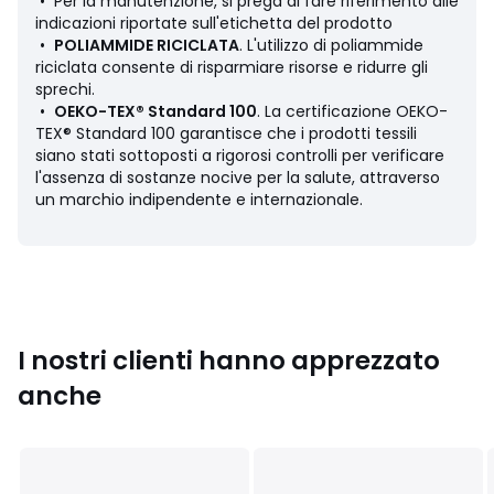
• 92% poliammide, 8% elastan
• Per la manutenzione, si prega di fare riferimento alle
• Poliammide riciclato almeno al 50%
indicazioni riportate sull'etichetta del prodotto
•
POLIAMMIDE RICICLATA
. L'utilizzo di poliammide
riciclata consente di risparmiare risorse e ridurre gli
sprechi.
•
OEKO-TEX® Standard 100
. La certificazione OEKO-
Scheda prodotto relativa alle qualità e caratteristiche
TEX® Standard 100 garantisce che i prodotti tessili
ambientali
siano stati sottoposti a rigorosi controlli per verificare
• Origine della produzione (tessitura, tintura, sartoria): Cina
l'assenza di sostanze nocive per la salute, attraverso
• Rilascia le microfibre di plastica nell'ambiente durante il
un marchio indipendente e internazionale.
lavaggio.
Ultimo aggiornamento delle informazioni: 02/04/2026
Colori
Beige, Nero
Taglie
S, M, L, XL, XXL, 3XL, 4XL
I nostri clienti hanno apprezzato
anche