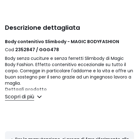
Descrizione dettagliata
Body contenitivo Slimbody - MAGIC BODYFASHION
Cod
2352847 / GGG478
Body senza cuciture e senza ferretti Slimbody di Magic
Body Fashion. Effetto contenitivo eccezionale su tutto il
corpo. Corregge in particolare l'addome e la vita e offre un
buon sostegno per il seno grazie ad un ingegnoso lavoro a
maglia.
Dettagli prodotto
• Senza cuciture
Scopri di più
• Invisibile sotto i vestiti
• Senza ferretti
• Cavallo con bottoni a pressione
• Sostegno medio
Composizione e Manutenzione