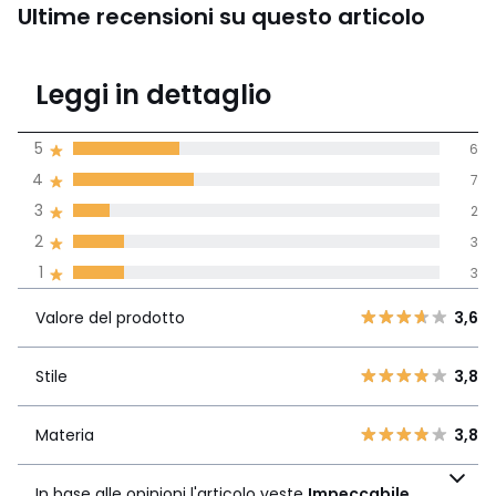
Ultime recensioni su questo articolo
3,5
Leggi in dettaglio
(21 recensioni)
di media tenendo
5
6
conto di tutti i
4
7
paesi
3
2
Recensione 100% verificata,
2
3
La Redoute si impegna
1
3
Valore del
5
6
3,6
prodotto
4
7
Valore del prodotto
3,6
3
2
Stile
3,8
2
Stile
3,8
3
1
3
Materia
3,8
Materia
3,8
In base alle opinioni
l'articolo veste
In base alle opinioni l'articolo veste
Impeccabile