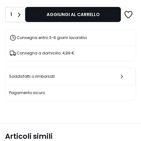
di
42,99
Quantità
1
AGGIUNGI AL CARRELLO
€
30%
di
sconto
Consegna entro 3-6 giorni lavorativi
applicato.
Consegna a domicilio:
4,99 €
Soddisfatti o rimborsati
Pagamento sicuro
Articoli simili