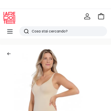
Vai
al
La
carrel
Redoute
Menu
Ricerca
Ultimi
articoli
visti