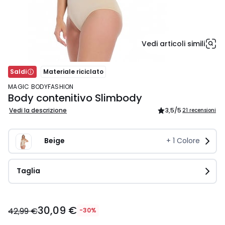
Vedi articoli simili
Saldi
Materiale riciclato
MAGIC BODYFASHION
Body contenitivo Slimbody
Vedi la descrizione
3,5
/5
21 recensioni
Beige
+
1
Colore
Taglia
30,09
30,09 €
€
42,99 €
-30%
Invece