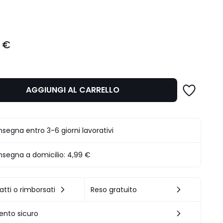
ità
 €
AGGIUNGI AL CARRELLO
segna entro 3-6 giorni lavorativi
segna a domicilio:
4,99 €
atti o rimborsati
Reso gratuito
nto sicuro