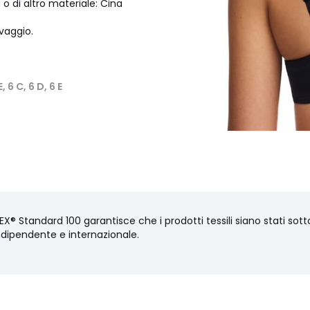
 o di altro materiale: Cina
avaggio.
E, 6 C, 6 D, 6 E
X® Standard 100 garantisce che i prodotti tessili siano stati sottop
ndipendente e internazionale.