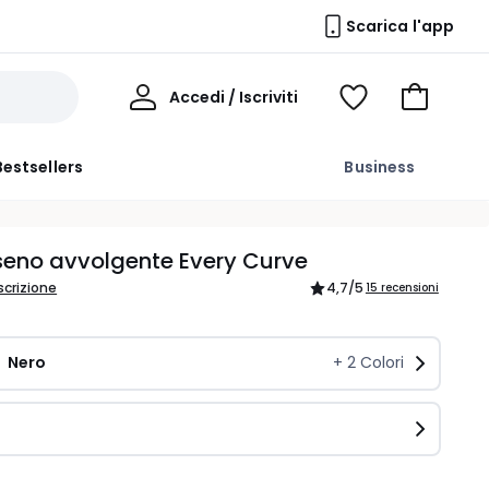
Scarica l'app
Il
Accedi / Iscriviti
Voir
Vai
Mio
ma
al
Profilo
wishlist
carrello
Bestsellers
Business
E
seno avvolgente Every Curve
scrizione
4,7
/5
15 recensioni
Nero 
+
2
Colori