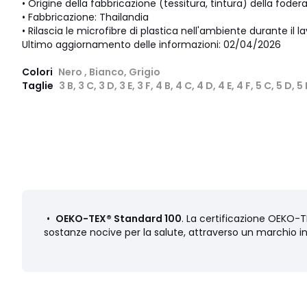
• Origine della fabbricazione (tessitura, tintura) della fodera
• Fabbricazione: Thailandia
• Rilascia le microfibre di plastica nell'ambiente durante il l
Ultimo aggiornamento delle informazioni: 02/04/2026
Colori
Nero , Bianco, Grigio
Taglie
3 B, 3 C, 3 D, 3 E, 3 F, 4 B, 4 C, 4 D, 4 E, 4 F, 5 C, 5 D, 5 
•
OEKO-TEX® Standard 100
. La certificazione OEKO-TE
sostanze nocive per la salute, attraverso un marchio i