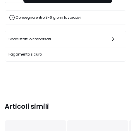
20%
di
sconto
Consegna entro 3-6 giorni lavorativi
applicato.
Soddisfatti o rimborsati
Pagamento sicuro
Articoli simili