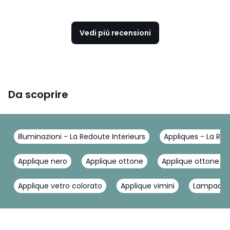
Vedi più recensioni
Da scoprire
Illuminazioni - La Redoute Interieurs
Appliques - La Red
Applique nero
Applique ottone
Applique ottone e 
Applique vetro colorato
Applique vimini
Lampada 