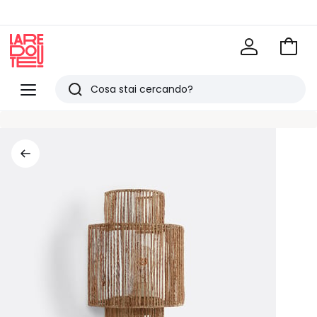
Vai
al
La
carrel
Redoute
Menu
Ricerca
Ultimi
articoli
visti