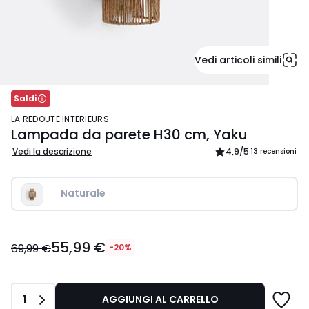
Vedi articoli simili
Saldi
LA REDOUTE INTERIEURS
Lampada da parete H30 cm, Yaku
Vedi la descrizione
4,9
/5
13 recensioni
Naturale  
55,99
55,99 €
€
69,99 €
-20%
Invece
di
69,99
Quantità
1
AGGIUNGI AL CARRELLO
€