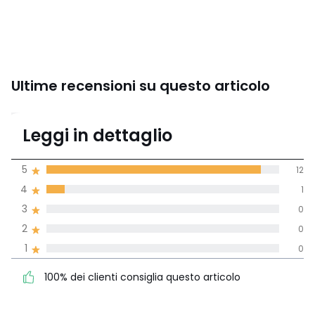
Ultime recensioni su questo articolo
4,9
Leggi in dettaglio
(13 recensioni)
di media tenendo
5
12
conto di tutti i
4
1
paesi
3
0
Recensione 100% verificata,
2
0
La Redoute si impegna
1
0
100% dei clienti consiglia
5
12
questo articolo
4
1
100% dei clienti consiglia questo articolo
3
0
2
0