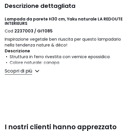
Descrizione dettagliata
Lampada da parete H30 cm, Yaku naturale LA REDOUTE
INTERIEURS
Cod
2237003 / GIT085
Inspirazione vegetale ben riuscita per questo lampadario
nella tendenza nature & déco!
Descrizione
• Struttura in ferro rivestita con vernice epossidica
• Colore naturale: canapa
• Colore nero: carta intrecciata
Scopri di più
• Portalampada E27 per lampadina da 40W max (non
inclusa)
• Compatibile con le lampade delle classi energetiche: da
A a E
Dimensioni
• Lunghezza: 20 cm
• Altezza: 30 cm
• Profondità: 14 cm
I nostri clienti hanno apprezzato