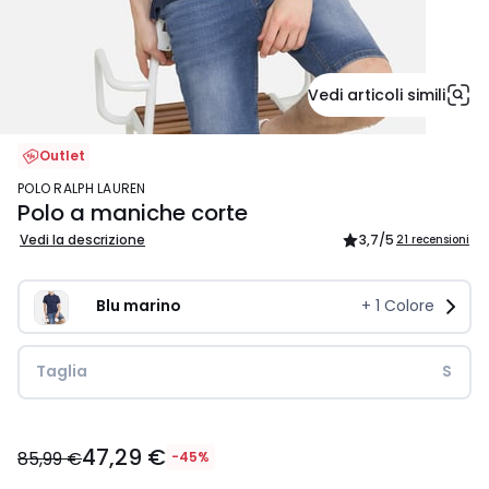
Vedi articoli simili
Outlet
POLO RALPH LAUREN
Polo a maniche corte
Vedi la descrizione
3,7
/5
21 recensioni
Blu marino
+
1
Colore
Taglia
S
47,29
47,29 €
€
85,99 €
-45%
Invece