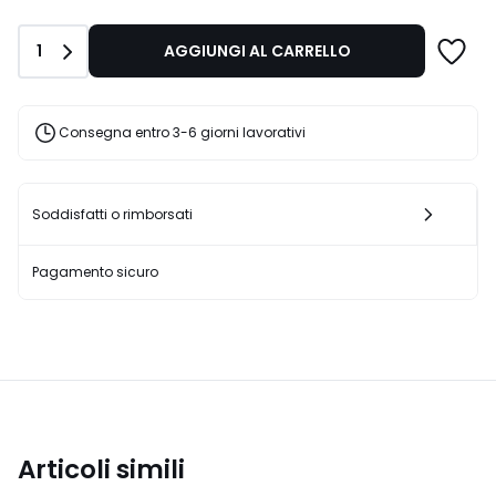
di
85,99
Quantità
1
AGGIUNGI AL CARRELLO
€
45%
di
sconto
Consegna entro 3-6 giorni lavorativi
applicato.
Soddisfatti o rimborsati
Pagamento sicuro
Articoli simili