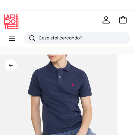
Vai
al
La
carrel
Redoute
Menu
Ricerca
Ultimi
articoli
visti