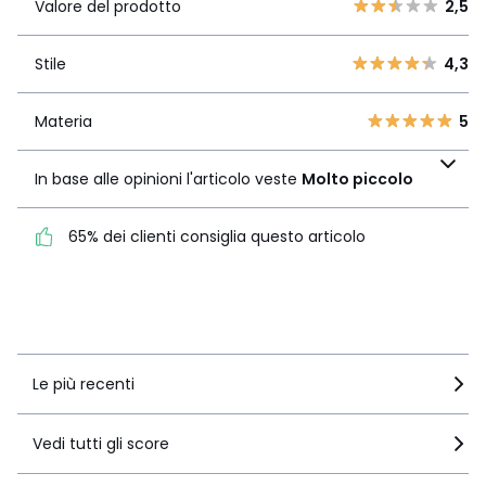
4
1
Valore del prodotto
2,5
3
0
Stile
4,3
2
Stile
4,3
1
1
6
Materia
5
Materia
5
In base alle opinioni
l'articolo veste
Molto
In base alle opinioni l'articolo veste
Molto piccolo
piccolo
65% dei clienti consiglia questo articolo
65% dei clienti consiglia
questo articolo
Vedi i dettagli delle recensioni
Le più recenti
Vedi tutti gli score