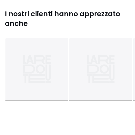
Colori
Blu marino, Grigio
Taglie
S, M
I nostri clienti hanno apprezzato
anche