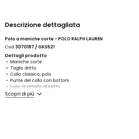
Descrizione dettagliata
Polo a maniche corte - POLO RALPH LAUREN
Cod
3070187 / GKS521
Dettagli prodotto
• Maniche corte
• Taglio dritto
• Collo classico, polo
• Punte del collo con bottoni
• Logo ricamato al petto
• Taglio slim
Scopri di più
Composizione e Manutenzione
• 100% cotone
• Per la manutenzione, si prega di fare riferimento alle
indicazioni riportate sull'etichetta del prodotto